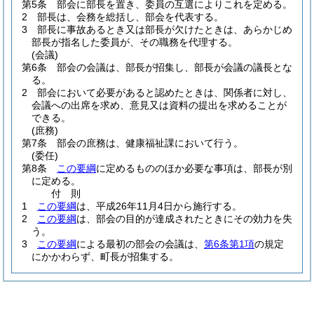
第5条
部会に部長を置き、委員の互選によりこれを定める。
2
部長は、会務を総括し、部会を代表する。
3
部長に事故あるとき又は部長が欠けたときは、あらかじめ
部長が指名した委員が、その職務を代理する。
(会議)
第6条
部会の会議は、部長が招集し、部長が会議の議長とな
る。
2
部会において必要があると認めたときは、関係者に対し、
会議への出席を求め、意見又は資料の提出を求めることが
できる。
(庶務)
第7条
部会の庶務は、健康福祉課において行う。
(委任)
第8条
この要綱
に定めるもののほか必要な事項は、部長が別
に定める。
付
則
1
この要綱
は、平成26年11月4日から施行する。
2
この要綱
は、部会の目的が達成されたときにその効力を失
う。
3
この要綱
による最初の部会の会議は、
第6条第1項
の規定
にかかわらず、町長が招集する。