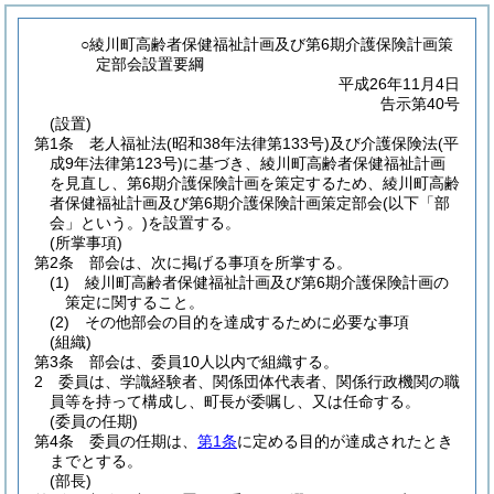
○綾川町高齢者保健福祉計画及び第6期介護保険計画策
定部会設置要綱
平成26年11月4日
告示第40号
(設置)
第1条
老人福祉法
(昭和38年法律第133号)
及び介護保険法
(平
成9年法律第123号)
に基づき、綾川町高齢者保健福祉計画
を見直し、第6期介護保険計画を策定するため、綾川町高齢
者保健福祉計画及び第6期介護保険計画策定部会
(以下「部
会」という。)
を設置する。
(所掌事項)
第2条
部会は、次に掲げる事項を所掌する。
(1)
綾川町高齢者保健福祉計画及び第6期介護保険計画の
策定に関すること。
(2)
その他部会の目的を達成するために必要な事項
(組織)
第3条
部会は、委員10人以内で組織する。
2
委員は、学識経験者、関係団体代表者、関係行政機関の職
員等を持って構成し、町長が委嘱し、又は任命する。
(委員の任期)
第4条
委員の任期は、
第1条
に定める目的が達成されたとき
までとする。
(部長)