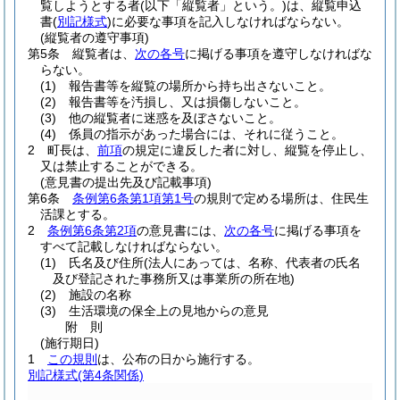
覧しようとする者
(以下「縦覧者」という。)
は、縦覧申込
書
(
別記様式
)
に必要な事項を記入しなければならない。
(縦覧者の遵守事項)
第5条
縦覧者は、
次の各号
に掲げる事項を遵守しなければな
らない。
(1)
報告書等を縦覧の場所から持ち出さないこと。
(2)
報告書等を汚損し、又は損傷しないこと。
(3)
他の縦覧者に迷惑を及ぼさないこと。
(4)
係員の指示があった場合には、それに従うこと。
2
町長は、
前項
の規定に違反した者に対し、縦覧を停止し、
又は禁止することができる。
(意見書の提出先及び記載事項)
第6条
条例第6条第1項第1号
の規則で定める場所は、住民生
活課とする。
2
条例第6条第2項
の意見書には、
次の各号
に掲げる事項を
すべて記載しなければならない。
(1)
氏名及び住所
(法人にあっては、名称、代表者の氏名
及び登記された事務所又は事業所の所在地)
(2)
施設の名称
(3)
生活環境の保全上の見地からの意見
附
則
(施行期日)
1
この規則
は、公布の日から施行する。
別記様式
(第4条関係)