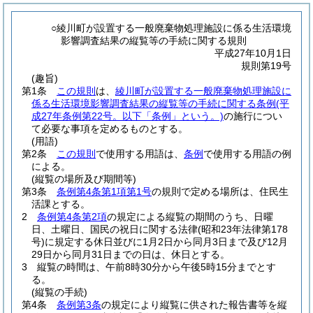
○綾川町が設置する一般廃棄物処理施設に係る生活環境
影響調査結果の縦覧等の手続に関する規則
平成27年10月1日
規則第19号
(趣旨)
第1条
この規則
は、
綾川町が設置する一般廃棄物処理施設に
係る生活環境影響調査結果の縦覧等の手続に関する条例
(平
成27年条例第22号。以下「条例」という。)
の施行につい
て必要な事項を定めるものとする。
(用語)
第2条
この規則
で使用する用語は、
条例
で使用する用語の例
による。
(縦覧の場所及び期間等)
第3条
条例第4条第1項第1号
の規則で定める場所は、住民生
活課とする。
2
条例第4条第2項
の規定による縦覧の期間のうち、日曜
日、土曜日、国民の祝日に関する法律
(昭和23年法律第178
号)
に規定する休日並びに1月2日から同月3日まで及び12月
29日から同月31日までの日は、休日とする。
3
縦覧の時間は、午前8時30分から午後5時15分までとす
る。
(縦覧の手続)
第4条
条例第3条
の規定により縦覧に供された報告書等を縦