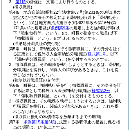
3
第1項
の督促は、文書により行うものとする。
(徴収職員)
第4条
地方自治法
(昭和22年法律第67号)
第231条の3第3項の
規定及び他の法令の規定による滞納処分
(以下「滞納処分」
という。)
又は地方自治法施行令
(昭和22年政令第16号)
第
171条の2の規定及び
条例第9条
の規定による強制執行等
(以
下「強制執行等」という。)
は、町長が指定する職員
(以下
「徴収職員」という。)
に行わせるものとする。
(滞納処分職員証の交付等)
第5条
町長は、滞納処分を行う徴収職員に、その身分を証す
る証票として税外収入金滞納処分職員証
(
様式第1号
。以下
「滞納処分職員証」という。)
を交付するものとする。
2
徴収職員は、その職務を執行しようとするときは、滞納処
分職員証を携行し、関係人の請求があるときは、これを提
示しなければならない。
(強制執行職員証の交付等)
第6条
町長は、強制執行等を行う徴収職員に、その身分を証
する証票として税外収入金強制執行職員証
(
様式第2号
。以
下「強制執行職員証」という。)
を交付するものとする。
2
徴収職員は、その職務を執行しようとするときは、強制執
行職員証を携行し、関係人の請求があるときは、これを提
示しなければならない。
(徴収停止後町の私債権等を放棄するまでの期間)
第7条
条例第15条第6項
に規定する徴収停止の措置に係る相
当の期間は、1年以上とする。