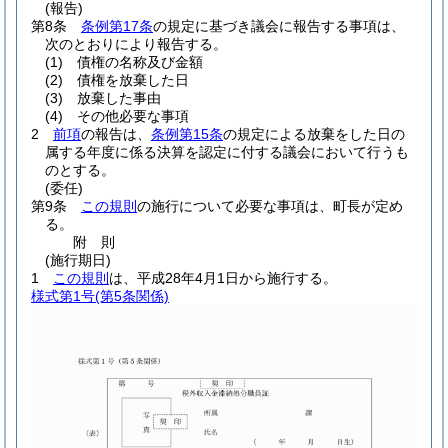
(報告)
第8条
条例第17条
の規定に基づき議会に報告する事項は、
次のとおりにより報告する。
(1)
債権の名称及び金額
(2)
債権を放棄した日
(3)
放棄した事由
(4)
その他必要な事項
2
前項
の報告は、
条例第15条
の規定による放棄をした日の
属する年度に係る決算を認定に付する議会において行うも
のとする。
(委任)
第9条
この規則
の施行について必要な事項は、町長が定め
る。
附
則
(施行期日)
1
この規則
は、平成28年4月1日から施行する。
様式第1号
(第5条関係)