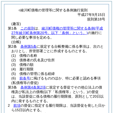
○綾川町債権の管理等に関する条例施行規則
平成27年9月15日
規則第18号
(趣旨)
第1条
この規則
は、
綾川町債権の管理等に関する条例
(平成
27年綾川町条例第20号。以下「条例」という。)
の施行に
関し必要な事項を定める。
(台帳)
第2条
条例第5条
に規定する台帳整備に係る事項は、次のと
おりとし、所管部署ごとに作成するものとする。
(1)
債権の名称
(2)
債務者の氏名及び住所
(3)
債権の額
(4)
履行期限
(5)
債権の管理に係る経緯
(6)
前各号
に掲げるもののほか、特に必要と認める事項
(私債権等の督促)
第3条
条例第4条第2項
に規定する督促でその他公法上の債
権及び私法上の債権
(以下「私債権等」という。)
の督促
は、当該督促に係る債権の履行期限後、原則として20日以
内に発するものとする。
2
前項
の督促に指定する履行期限は、当該督促を発した日か
ら15日以内とする。