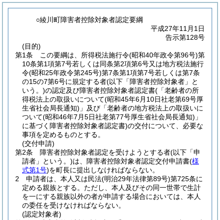
○綾川町障害者控除対象者認定要綱
平成27年11月1日
告示第128号
(目的)
第1条
この要綱は、所得税法施行令
(昭和40年政令第96号)
第
10条第1項第7号若しくは同条第2項第6号又は地方税法施行
令
(昭和25年政令第245号)
第7条第1項第7号若しくは第7条
の15の7第6号に規定する者
(以下「障害者控除対象者」と
いう。)
の認定及び障害者控除対象者認定書
(「老齢者の所
得税法上の取扱いについて
(昭和45年6月10日社老第69号厚
生省社会局長通知)
」及び「老齢者の地方税法上の取扱いに
ついて
(昭和46年7月5日社老第77号厚生省社会局長通知)
」
に基づく障害者控除対象者認定書)
の交付について、必要な
事項を定めるものとする。
(交付申請)
第2条
障害者控除対象者認定を受けようとする者
(以下「申
請者」という。)
は、障害者控除対象者認定交付申請書
(
様
式第1号
)
を町長に提出しなければならない。
2
申請者は、本人又は民法
(明治29年法律第89号)
第725条に
定める親族とする。
ただし、本人及びその同一世帯で生計
を一にする親族以外の者が申請する場合においては、本人
の委任を受けなければならない。
(認定対象者)