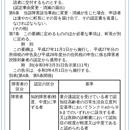
請者に交付するものとする。
(認定事由変更・消滅の届出)
第6条
当該障害該当事由に変更・消滅が生じた場合、申請者
は速やかに町長にその旨を届け出て、その認定書を返還し
なければならない。
(その他)
第7条
この要綱に定めるもののほか必要な事項は、町長が別
に定める。
附
則
この要綱は、平成27年11月1日から施行し、平成27年分の
所得税の申告及び平成28年度分の住民税の申告に係る障害者
控除対象者の認定から適用する。
附
則
(令和3年3月31日
告示第111号)
この告示は、令和3年4月1日から施行する。
別表
(第4条、第5条関係)
障害者の
認定の区分
基準
区分
障害者
知的障害者
(軽
要介護認定を受けている者で認
度、中度)
に準
知症高齢者の日常生活自立度判
ずる者
定基準においてランクⅡaからⅢ
bまでのいずれかに該当する者、
又は医師の診断書において認知
症の程度が軽度又は中度である
と認められる者