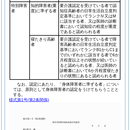
特別障害
知的障害者
(重
要介護認定を受けている者で認
者
度)
に準ずる者
知症高齢者の日常生活自立度判
定基準においてランクⅣ又はM
に該当する者、又は医師の診断
書において認知症の程度が重度
であると認められる者
寝たきり高齢
要介護認定を受けている者で障
者
害高齢者の日常生活自立度判定
基準においてランクB1からC1ま
でのいずれかに該当する者で6か
月程度以上その状態が続いてい
ると認められる者、又は医師の
診断書において6か月程度寝たき
りの状態にあると認められる者
なお、認定にあたり、「身体障害者に準ずる者」につい
ては、原則として身体障害者の認定をうけてもらうことと
する。
様式第1号
(第2条関係)