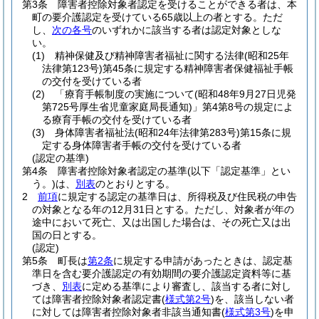
第3条
障害者控除対象者認定を受けることができる者は、本
町の要介護認定を受けている65歳以上の者とする。
ただ
し、
次の各号
のいずれかに該当する者は認定対象としな
い。
(1)
精神保健及び精神障害者福祉に関する法律
(昭和25年
法律第123号)
第45条に規定する精神障害者保健福祉手帳
の交付を受けている者
(2)
「療育手帳制度の実施について
(昭和48年9月27日児発
第725号厚生省児童家庭局長通知)
」第4第8号の規定によ
る療育手帳の交付を受けている者
(3)
身体障害者福祉法
(昭和24年法律第283号)
第15条に規
定する身体障害者手帳の交付を受けている者
(認定の基準)
第4条
障害者控除対象者認定の基準
(以下「認定基準」とい
う。)
は、
別表
のとおりとする。
2
前項
に規定する認定の基準日は、所得税及び住民税の申告
の対象となる年の12月31日とする。
ただし、対象者が年の
途中において死亡、又は出国した場合は、その死亡又は出
国の日とする。
(認定)
第5条
町長は
第2条
に規定する申請があったときは、認定基
準日を含む要介護認定の有効期間の要介護認定資料等に基
づき、
別表
に定める基準により審査し、該当する者に対し
ては障害者控除対象者認定書
(
様式第2号
)
を、該当しない者
に対しては障害者控除対象者非該当通知書
(
様式第3号
)
を申