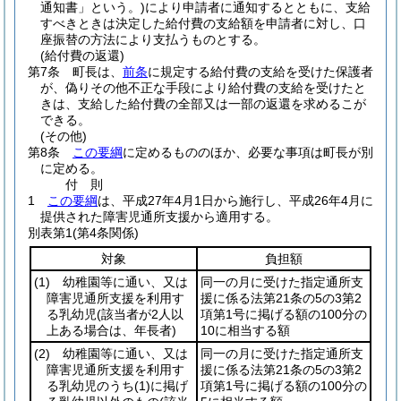
通知書」という。)
により申請者に通知するとともに、支給
すべきときは決定した給付費の支給額を申請者に対し、口
座振替の方法により支払うものとする。
(給付費の返還)
第7条
町長は、
前条
に規定する給付費の支給を受けた保護者
が、偽りその他不正な手段により給付費の支給を受けたと
きは、支給した給付費の全部又は一部の返還を求めるこが
できる。
(その他)
第8条
この要綱
に定めるもののほか、必要な事項は町長が別
に定める。
付
則
1
この要綱
は、平成27年4月1日から施行し、平成26年4月に
提供された障害児通所支援から適用する。
別表第1
(第4条関係)
対象
負担額
(1)
幼稚園等に通い、又は
同一の月に受けた指定通所支
障害児通所支援を利用す
援に係る法第21条の5の3第2
る乳幼児
(該当者が2人以
項第1号に掲げる額の100分の
上ある場合は、年長者)
10に相当する額
(2)
幼稚園等に通い、又は
同一の月に受けた指定通所支
障害児通所支援を利用す
援に係る法第21条の5の3第2
る乳幼児のうち
(1)
に掲げ
項第1号に掲げる額の100分の