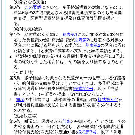
(対象となる支援)
第3条
この要綱
において、多子軽減措置の対象となるのは、
法第6条の2の2に規定される障害児通所支援のうち児童発
達支援、医療型児童発達支援及び保育所等訪問支援とす
る。
(給付の支給額)
第4条
給付費の支給額は、
別表第1
に規定する対象の区分に
応じた負担額の合計額
(合計額が
別表第2
に規定する対象の
区分ごとに掲げる額を超える場合は、
別表第2
の区分に応じ
た額とする。)
と実際に事業者へ支払った額の差額とする。
2
軽減後の保護者の負担する月額利用者負担金の額に1円未
満の端数が生じた場合には、その額を切り捨てるものとす
る。
(支給申請)
第5条
多子軽減の対象となる児童が同一の世帯にいる保護者
が、給付費の支給を受けようとするときは、多子軽減に伴
う障害児通所給付費支給申請書
(
様式第1号
。以下「申請
書」という。)
を町長へ提出しなければならない。
2
前項
の申請書には、幼稚園等の通園証明書
(
様式第2号
)
及
び利用者負担額の支払を証する書類
(領収書)
を添付するも
のとする。
(支給決定等)
第6条
町長は、保護者から
前条
の申請があったときは、その
内容を審査の上、可否を決定し、多子軽減に係る障害児通
所給付費支給
(不支給)
決定通知書
(
様式第3号
。以下「決定