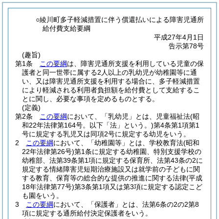
○綾川町多子軽減措置に伴う償還払いによる障害児通所
給付費支給要綱
平成27年4月1日
告示第78号
(趣旨)
第1条
この要綱
は、障害児通所支援を利用している児童の保
護者と同一世帯に属する2人以上の乳幼児が幼稚園等に通
い、又は障害児通所支援を利用する場合に、多子軽減措置
により軽減される利用者負担額を給付費として支給するこ
とに関し、必要な事項を定めるものとする。
(定義)
第2条
この要綱
において、「乳幼児」とは、児童福祉法
(昭
和22年法律第164号。以下「法」という。)
第4条第1項第1
号に規定する乳児又は同項2号に規定する幼児をいう。
2
この要綱
において、「幼稚園等」とは、学校教育法
(昭和
22年法律第26号)
第1条に規定する幼稚園、特別支援学校の
幼稚部、法第39条第1項に規定する保育所、法第43条の2に
規定する情緒障害児短期治療施設又は就学前の子どもに関
する教育、保育等の総合的な提供の推進に関する法律
(平成
18年法律第77号)
第3条第1項又は第3項に規定する認定こど
も園をいう。
3
この要綱
において、「保護者」とは、法第6条の2の2第8
項に規定する通所給付決定保護者をいう。