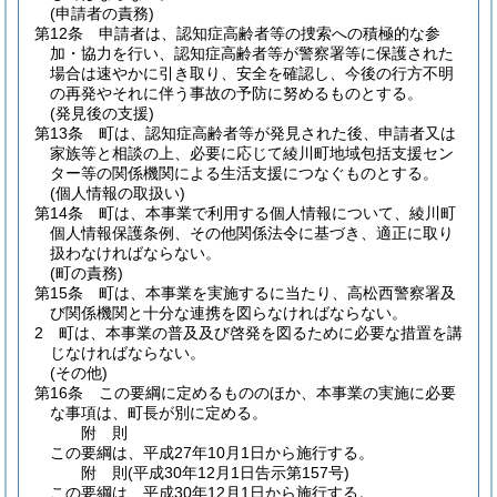
(申請者の責務)
第12条
申請者は、認知症高齢者等の捜索への積極的な参
加・協力を行い、認知症高齢者等が警察署等に保護された
場合は速やかに引き取り、安全を確認し、今後の行方不明
の再発やそれに伴う事故の予防に努めるものとする。
(発見後の支援)
第13条
町は、認知症高齢者等が発見された後、申請者又は
家族等と相談の上、必要に応じて綾川町地域包括支援セン
ター等の関係機関による生活支援につなぐものとする。
(個人情報の取扱い)
第14条
町は、本事業で利用する個人情報について、綾川町
個人情報保護条例、その他関係法令に基づき、適正に取り
扱わなければならない。
(町の責務)
第15条
町は、本事業を実施するに当たり、高松西警察署及
び関係機関と十分な連携を図らなければならない。
2
町は、本事業の普及及び啓発を図るために必要な措置を講
じなければならない。
(その他)
第16条
この要綱に定めるもののほか、本事業の実施に必要
な事項は、町長が別に定める。
附
則
この要綱は、平成27年10月1日から施行する。
附
則
(平成30年12月1日
告示第157号)
この要綱は、平成30年12月1日から施行する。