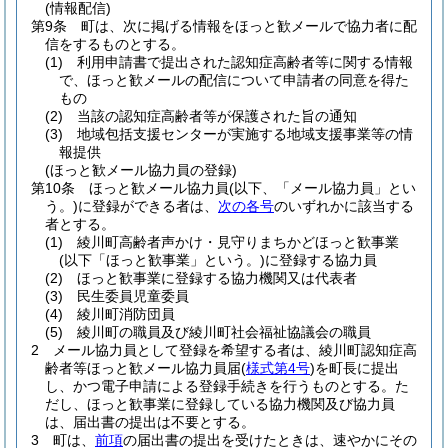
(情報配信)
第9条
町は、次に掲げる情報をほっと歓メールで協力者に配
信をするものとする。
(1)
利用申請書で提出された認知症高齢者等に関する情報
で、ほっと歓メールの配信について申請者の同意を得た
もの
(2)
当該の認知症高齢者等が保護された旨の通知
(3)
地域包括支援センターが実施する地域支援事業等の情
報提供
(ほっと歓メール協力員の登録)
第10条
ほっと歓メール協力員
(以下、「メール協力員」とい
う。)
に登録ができる者は、
次の各号
のいずれかに該当する
者とする。
(1)
綾川町高齢者声かけ・見守りまちかどほっと歓事業
(以下「ほっと歓事業」という。)
に登録する協力員
(2)
ほっと歓事業に登録する協力機関又は代表者
(3)
民生委員児童委員
(4)
綾川町消防団員
(5)
綾川町の職員及び綾川町社会福祉協議会の職員
2
メール協力員として登録を希望する者は、綾川町認知症高
齢者等ほっと歓メール協力員届
(
様式第4号
)
を町長に提出
し、かつ電子申請による登録手続きを行うものとする。
た
だし、ほっと歓事業に登録している協力機関及び協力員
は、届出書の提出は不要とする。
3
町は、
前項
の届出書の提出を受けたときは、速やかにその