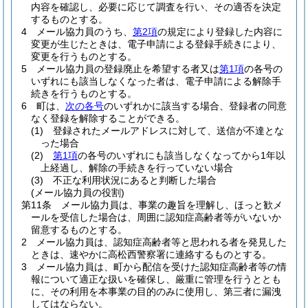
内容を確認し、必要に応じて調査を行い、その適否を決定
するものとする。
4
メール協力員のうち、
第2項
の規定により登録した内容に
変更が生じたときは、電子申請による登録手続きにより、
変更を行うものとする。
5
メール協力員の登録廃止を希望する者又は
第1項
の各号の
いずれにも該当しなくなった者は、電子申請による解除手
続きを行うものとする。
6
町は、
次の各号
のいずれかに該当する場合、登録者の同意
なく登録を解除することができる。
(1)
登録されたメールアドレスに対して、送信が不達とな
った場合
(2)
第1項
の各号のいずれにも該当しなくなってから1年以
上経過し、解除の手続きを行っていない場合
(3)
不正な利用状況にあると判断した場合
(メール協力員の役割)
第11条
メール協力員は、事業の趣旨を理解し、ほっと歓メ
ールを受信した場合は、周囲に認知症高齢者等がいないか
留意するものとする。
2
メール協力員は、認知症高齢者等と思われる者を発見した
ときは、速やかに高松西警察署に連絡するものとする。
3
メール協力員は、町から配信を受けた認知症高齢者等の情
報について適正な扱いを確保し、厳重に管理を行うととも
に、その利用を本事業の目的のみに使用し、第三者に漏洩
してはならない。