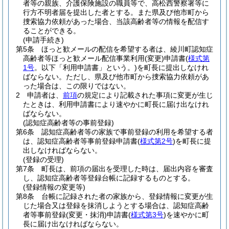
者等の親族、介護保険施設の職員等で、高松西警察署等に
行方不明者届を提出した者とする。
また県及び他市町から
捜索協力依頼があった場合、当該高齢者等の情報を配信す
ることができる。
(申請手続き)
第5条
ほっと歓メールの配信を希望する者は、綾川町認知症
高齢者等ほっと歓メール配信事業利用
(変更)
申請書
(
様式第
1号
。以下「利用申請書」という。)
を町長に提出しなけれ
ばならない。
ただし、県及び他市町から捜索協力依頼があ
った場合は、この限りではない。
2
申請者は、
前項
の規定により記載された事項に変更が生じ
たときは、利用申請書により速やかに町長に届け出なけれ
ばならない。
(認知症高齢者等の事前登録)
第6条
認知症高齢者等の家族で事前登録の利用を希望する者
は、認知症高齢者等事前登録申請書
(
様式第2号
)
を町長に提
出しなければならない。
(登録の受理)
第7条
町長は、前項の届出を受理した時は、届出内容を審査
し、認知症高齢者等登録台帳に記録するものとする。
(登録情報の変更等)
第8条
台帳に記録された者の家族から、登録情報に変更が生
じた場合又は登録を抹消しようとする場合は、認知症高齢
者等事前登録
(変更・抹消)
申請書
(
様式第3号
)
を速やかに町
長に届け出なければならない。