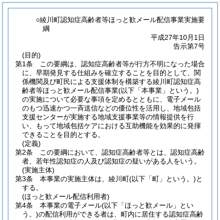
○綾川町認知症高齢者等ほっと歓メール配信事業実施要
綱
平成27年10月1日
告示第7号
(目的)
第1条
この要綱は、認知症高齢者等が行方不明になった場合
に、早期発見する仕組みを確立することを目的として、関
係機関及び町民による支援体制を構築する綾川町認知症高
齢者等ほっと歓メール配信事業
(以下「本事業」という。)
の実施について必要な事項を定めるとともに、電子メール
のもつ迅速かつ一斉送信などの優位性を活用し、地域包括
支援センターが実施する地域支援事業等の情報提供を行
い、もって地域包括ケアにおける互助機能を効果的に発揮
できることを目的とする。
(定義)
第2条
この要綱において、認知症高齢者等とは、認知症高齢
者、若年性認知症の人及び認知症の疑いがある人をいう。
(実施主体)
第3条
本事業の実施主体は、綾川町
(以下「町」という。)
と
する。
(ほっと歓メール配信利用者)
第4条
本事業の電子メール
(以下「ほっと歓メール」とい
う。)
の配信利用ができる者は、町内に居住する認知症高齢