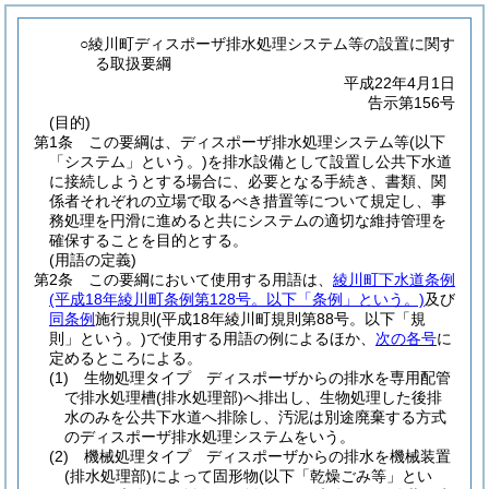
○綾川町ディスポーザ排水処理システム等の設置に関す
る取扱要綱
平成22年4月1日
告示第156号
(目的)
第1条
この要綱は、ディスポーザ排水処理システム等
(以下
「システム」という。)
を排水設備として設置し公共下水道
に接続しようとする場合に、必要となる手続き、書類、関
係者それぞれの立場で取るべき措置等について規定し、事
務処理を円滑に進めると共にシステムの適切な維持管理を
確保することを目的とする。
(用語の定義)
第2条
この要綱において使用する用語は、
綾川町下水道条例
(平成18年綾川町条例第128号。以下「条例」という。)
及び
同条例
施行規則
(平成18年綾川町規則第88号。以下「規
則」という。)
で使用する用語の例によるほか、
次の各号
に
定めるところによる。
(1)
生物処理タイプ ディスポーザからの排水を専用配管
で排水処理槽
(排水処理部)
へ排出し、生物処理した後排
水のみを公共下水道へ排除し、汚泥は別途廃棄する方式
のディスポーザ排水処理システムをいう。
(2)
機械処理タイプ ディスポーザからの排水を機械装置
(排水処理部)
によって固形物
(以下「乾燥ごみ等」とい