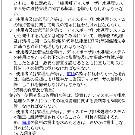
ともに、別に定める、「綾川町ディスポーザ排水処理シス
テム等の維持管理に関する基準」を順守しなければならな
い。
2
使用者又は管理組合等は、ディスポーザ排水処理システム
の維持管理に関して町長の指示に従わなければならない。
3
使用者又は管理組合等は、ディスポーザ排水処理システム
から発生する汚泥又は乾燥ごみ等について、廃棄物の処理
及び清掃に関する法律
(昭和45年法律第137号)
等関係諸法令
に基づき適正に処理しなければならない。
4
使用者又は管理組合等は、ディスポーザ排水処理システム
の使用にあたり公共下水道に影響を及ぼす事故や故障が発
生したときは、必要な措置を講じるとともに直ちに町長に
報告しその指示に従わなければならない。
5
使用者又は管理組合等は、
前項
の指示に従わなかった場合
は、自己の負担により速やかに当該ディスポーザの使用を
停止しこれを撤去しなければならない。
(資料の保管及び提出)
第7条
使用者又は管理組合等は、設置したディスポーザ排水
処理システムについての維持管理に関する資料等を5年間保
管しなければならない。
2
使用者又は管理組合等は、ディスポーザ排水処理システム
が適正に維持管理されていることを、町長が確認するた
め、
前項
の資料の提出を求めたときは、速やかに提出しな
ければならない。
(立入調査等)