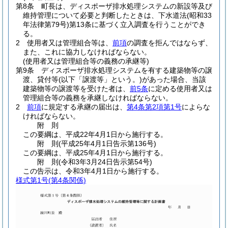
第8条
町長は、ディスポーザ排水処理システムの新設等及び
維持管理について必要と判断したときは、下水道法
(昭和33
年法律第79号)
第13条に基づく立入調査を行うことができ
る。
2
使用者又は管理組合等は、
前項
の調査を拒んではならず、
また、これに協力しなければならない。
(使用者又は管理組合等の義務の承継等)
第9条
ディスポーザ排水処理システムを有する建築物等の譲
渡、貸付等
(以下「譲渡等」という。)
があった場合、当該
建築物等の譲渡等を受けた者は、
前5条
に定める使用者又は
管理組合等の義務を承継しなければならない。
2
前項
に規定する承継の届出は、
第4条第2項第1号
によらな
ければならない。
附
則
この要綱は、平成22年4月1日から施行する。
附
則
(平成25年4月1日
告示第136号)
この要綱は、平成25年4月1日から施行する。
附
則
(令和3年3月24日
告示第54号)
この告示は、令和3年4月1日から施行する。
様式第1号
(第4条関係)