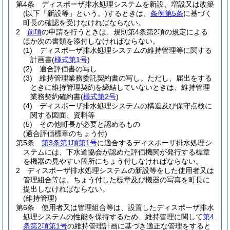
第4条
ディスポーザ排水処理システムを新設、増設又は改築
(以下「新設等」という。)
するときは、
条例第5条
に基づく
町長の確認を受けなければならない。
2
前項
の申請を行うときは、規則第4条第2項の規定による
ほか次の書類を添付しなければならない。
(1)
ディスポーザ排水処理システムの維持管理等に関する
計画書
(
様式第1号
)
(2)
適合評価書の写し
(3)
維持管理業務委託契約書の写し。
ただし、届出をする
ときに維持管理契約を締結していないときは、維持管理
業務契約確約書
(
様式第2号
)
(4)
ディスポーザ排水処理システムの構造及び保守点検に
関する図面、資料等
(5)
その他町長が必要と認めるもの
(適合評価標章のちょう付)
第5条
第3条第1項第1号
に適合するディスポーザ排水処理シ
ステムには、下水道協会が認めた評価機関が発行する標章
を機器の見やすい箇所にちょう付しなければならない。
2
ディスポーザ排水処理システムの新設等をした使用者又は
管理組合等は、ちょう付した標章及び機器の写真を町長に
提出しなければならない。
(維持管理)
第6条
使用者又は管理組合等は、設置したディスポーザ排水
処理システムの性能を保持するため、維持管理に関して
第4
条第2項第1号
の維持管理計画に基づき適正な管理をすると