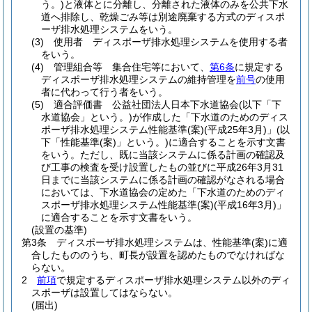
う。)
と液体とに分離し、分離された液体のみを公共下水
道へ排除し、乾燥ごみ等は別途廃棄する方式のディスポ
ーザ排水処理システムをいう。
(3)
使用者 ディスポーザ排水処理システムを使用する者
をいう。
(4)
管理組合等 集合住宅等において、
第6条
に規定する
ディスポーザ排水処理システムの維持管理を
前号
の使用
者に代わって行う者をいう。
(5)
適合評価書 公益社団法人日本下水道協会
(以下「下
水道協会」という。)
が作成した「下水道のためのディス
ポーザ排水処理システム性能基準
(案)
(平成25年3月)
」
(以
下「性能基準
(案)
」という。)
に適合することを示す文書
をいう。
ただし、既に当該システムに係る計画の確認及
び工事の検査を受け設置したもの並びに平成26年3月31
日までに当該システムに係る計画の確認がなされる場合
においては、下水道協会の定めた「下水道のためのディ
スポーザ排水処理システム性能基準
(案)
(平成16年3月)
」
に適合することを示す文書をいう。
(設置の基準)
第3条
ディスポーザ排水処理システムは、性能基準
(案)
に適
合したもののうち、町長が設置を認めたものでなければな
らない。
2
前項
で規定するディスポーザ排水処理システム以外のディ
スポーザは設置してはならない。
(届出)