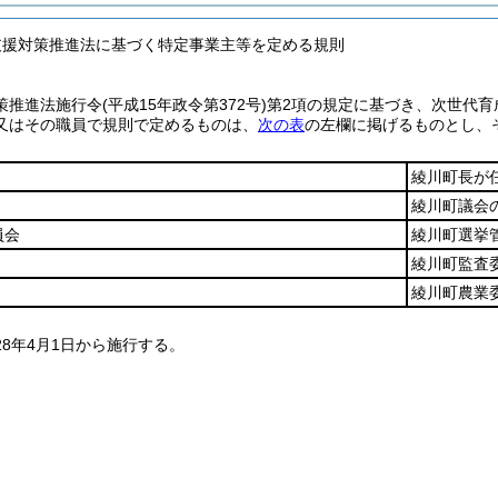
支援対策推進法に基づく特定事業主等を定める規則
策推進法施行令
(平成15年政令第372号)
第2項の規定に基づき、次世代育
又はその職員で規則で定めるものは、
次の表
の左欄に掲げるものとし、
。
綾川町長が
綾川町議会
員会
綾川町選挙
綾川町監査
綾川町農業
28年4月1日から施行する。