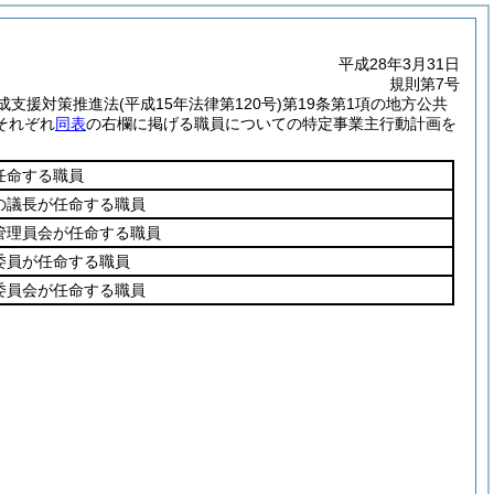
平成28年3月31日
規則第7号
成支援対策推進法
(平成15年法律第120号)
第19条第1項の地方公共
それぞれ
同表
の右欄に掲げる職員についての特定事業主行動計画を
任命する職員
の議長が任命する職員
管理員会が任命する職員
委員が任命する職員
委員会が任命する職員