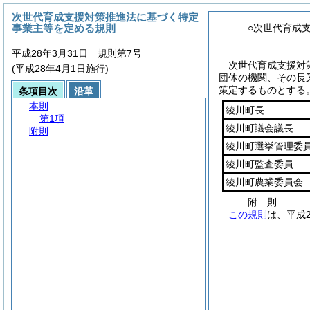
次世代育成支援対策推進法に基づく特定
事業主等を定める規則
○次世代育成
平成28年3月31日 規則第7号
次世代育成支援対
(平成28年4月1日施行)
団体の機関、その長
策定するものとする
条項目次
沿革
本則
綾川町長
第1項
綾川町議会議長
附則
綾川町選挙管理委
綾川町監査委員
綾川町農業委員会
附
則
この規則
は、平成