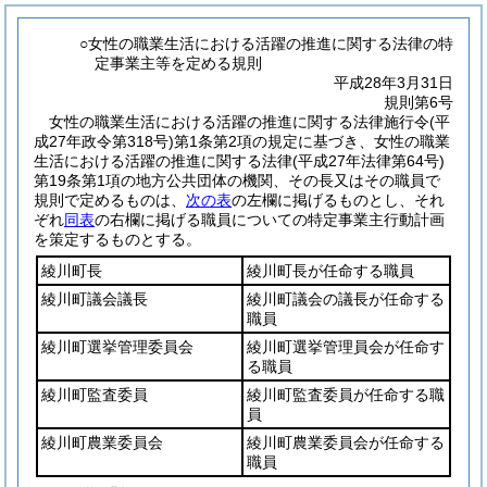
○女性の職業生活における活躍の推進に関する法律の特
定事業主等を定める規則
平成28年3月31日
規則第6号
女性の職業生活における活躍の推進に関する法律施行令
(平
成27年政令第318号)
第1条第2項の規定に基づき、女性の職業
生活における活躍の推進に関する法律
(平成27年法律第64号)
第19条第1項の地方公共団体の機関、その長又はその職員で
規則で定めるものは、
次の表
の左欄に掲げるものとし、それ
ぞれ
同表
の右欄に掲げる職員についての特定事業主行動計画
を策定するものとする。
綾川町長
綾川町長が任命する職員
綾川町議会議長
綾川町議会の議長が任命する
職員
綾川町選挙管理委員会
綾川町選挙管理員会が任命す
る職員
綾川町監査委員
綾川町監査委員が任命する職
員
綾川町農業委員会
綾川町農業委員会が任命する
職員