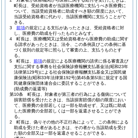
2
対象者が医療機関から医療に関する給付を受けたときは、
町長は、受給資格者が当該医療機関に支払うべき医療費に
ついて、当該受給資格者に助成すべき額の限度において、
当該受給資格者に代わり、当該医療機関に支払うことがで
きる。
3
前項
の規定による支払があったときは、受給資格者に対
し、医療費の助成を行ったものとみなす。
4
町長は、医療機関又は受給資格者から医療費の助成に関す
る請求があったときは、法令、この条例及びこの条例に基
づく規則の規定等に照らして審査の上、支払うものとす
る。
5
町長は、
前項
の規定による医療機関の請求に係る審査及び
支払に関する事務を社会保険診療報酬支払基金法
(昭和23年
法律第129号)
による社会保険診療報酬支払基金又は国民健
康保険法
(昭和33年法律第192号)
第45条第5項に規定する国
民健康保険団体連合会に委託することができる。
(助成費の返還等)
第10条
町長は、対象者が第三者の行為による傷病について
損害賠償を受けたときは、当該損害賠償の額の限度におい
て、医療費の全部若しくは一部を助成せず、又は既に助成
した医療費の全部若しくは一部を返還させることができ
る。
2
町長は、偽りその他の不正行為によって、この条例による
助成を受けた者があるときは、その者から当該助成を受け
た額の全部又は一部を返還させることができる。