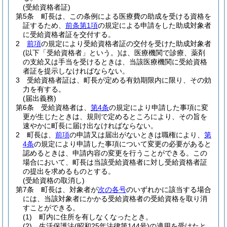
(受給資格者証)
第5条
町長は、この条例による医療費の助成を受ける資格を
証するため、
前条第1項
の規定による申請をした助成対象者
に受給資格者証を交付する。
2
前項
の規定により受給資格者証の交付を受けた助成対象者
(以下「受給資格者」という。)
は、医療機関で診療、薬剤
の支給又は手当を受けるときは、当該医療機関に受給資格
者証を提示しなければならない。
3
受給資格者証は、町長が定める有効期限内に限り、その効
力を有する。
(届出義務)
第6条
受給資格者は、
第4条
の規定により申請した事項に変
更が生じたときは、規則で定めるところにより、その旨を
速やかに町長に届け出なければならない。
2
町長は、
前項
の申請又は届出がないときは職権により、
第
4条
の規定により申請した事項について変更の必要があると
認めるときは、申請内容の変更を行うことができる。
この
場合において、町長は当該受給資格者に対し受給資格者証
の提出を求めるものとする。
(受給資格の取消し)
第7条
町長は、対象者が
次の各号
のいずれかに該当する場合
には、当該対象者にかかる受給資格者の受給資格を取り消
すことができる。
(1)
町内に住所を有しなくなったとき。
(2)
生活保護法
(昭和25年法律第144号)
の適用を受けたと