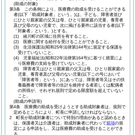
(助成の対象)
第3条
この条例により、医療費の助成を受けることができる
者
(以下「助成対象者」という。)
は、子ども、障害者並び
にひとり親家庭の父又は母、ひとり親家庭の児童、養育者
及び父母のない児童で、次に掲げる要件に該当する者
(以下
「対象者」という。)
とする。
(1)
綾川町の区域に住所を有すること。
(2)
医療に関する給付を受けることができること。
(3)
生活保護法
(昭和25年法律第144号)
に規定する保護を
受けていないこと。
(4)
児童福祉法
(昭和22年法律第164号)
に基づく措置によ
り医療費の支給を受けていないこと。
(5)
障害者又はひとり親家庭の父又は母、ひとり親家庭の
児童、養育者及び父母のない児童
(以下この号において
「障害者等」という。)
にあっては、障害者等又はその扶
養義務者で障害者等の生計を維持する者若しくは配偶者
の所得が、それぞれ規則で定める限度額を超えていない
こと。
(助成の申請等)
第4条
医療費の助成を受けようとする助成対象者は、規則で
定めるところにより、町長に申請しなければならない。
2
町長が助成対象者について特別の理由があると認めるとき
は、保護者又は介護者は、助成対象者に代わって
前項
の規
定による申請をし、又は医療費の助成を受けることができ
る。