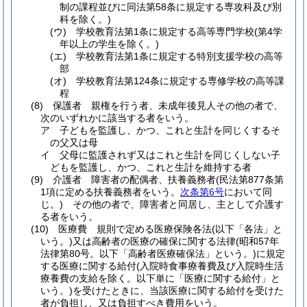
制の課程並びに同法第58条に規定する専攻科及び別
科を除く。)
(ウ)
学校教育法第1条に規定する高等専門学校
(第4学
年以上の学生を除く。)
(エ)
学校教育法第1条に規定する特別支援学校の高等
部
(オ)
学校教育法第124条に規定する専修学校の高等課
程
(8)
保護者 親権を行う者、未成年後見人その他の者で、
次のいずれかに該当する者をいう。
ア
子どもを監護し、かつ、これと生計を同じくするそ
の父又は母
イ
父母に監護されず又はこれと生計を同じくしない子
どもを監護し、かつ、これと生計を維持する者
(9)
介護者 障害者の配偶者、扶養義務者
(民法第877条第
1項に定める扶養義務者をいう。
次条第6号
において同
じ。)
その他の者で、障害者と同居し、主として介護す
る者をいう。
(10)
医療費 規則で定める医療保険各法
(以下「各法」と
いう。)
又は高齢者の医療の確保に関する法律
(昭和57年
法律第80号。以下「高齢者医療確保法」という。)
に規定
する医療に関する給付
(入院時食事療養費及び入院時生活
療養費の支給を除く。以下単に「医療に関する給付」と
いう。)
を受けたときに、当該医療に関する給付を受けた
者が負担し、又は負担すべき費用をいう。