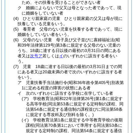
ため、その扶養を受けることができない者
ク
婚姻によらないで父又は母となった者であって、現
に婚姻をしていない者
(4)
ひとり親家庭の児童 ひとり親家庭の父又は母が現に
扶養している児童をいう。
(5)
養育者 父母のない児童を扶養する者であって、現に
婚姻をしていない者をいう。
(6)
父母のない児童 母子及び父子並びに寡婦福祉法
(昭
和39年法律第129号)
第3条に規定する父母のない児童の
うち、18歳に達する日以後の最初の3月31日の間にある
者又は
次号ア
若しくは
イ
のいずれかに該当する者をい
う。
(7)
児童 18歳に達する日以後の最初の3月31日までの間
にある者又は20歳未満の者で次のいずれかに該当する者
をいう。
ア
児童扶養手当法施行令
(昭和36年政令第405号)
別表第
1に定める程度の障害の状態にある者
イ
次のいずれかに該当する学校に在学している者
(ア)
学校教育法
(昭和22年法律第26号)
第1条に規定す
る高等学校
(同法第53条に規定する定時制の課程、同
法第54条に規定する通信制の課程並びに同法第58条
に規定する専攻科及び別科を除く。)
(イ)
学校教育法第1条に規定する中等教育学校の後期
課程
(同法第70条第1において準用する同法第53条に
規定する定時制の課程、同法第54条に規定する通信