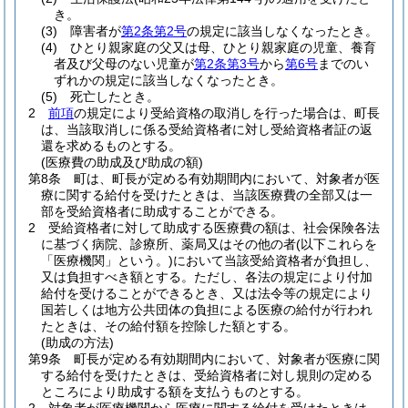
き。
(3)
障害者が
第2条第2号
の規定に該当しなくなったとき。
(4)
ひとり親家庭の父又は母、ひとり親家庭の児童、養育
者及び父母のない児童が
第2条第3号
から
第6号
までのい
ずれかの規定に該当しなくなったとき。
(5)
死亡したとき。
2
前項
の規定により受給資格の取消しを行った場合は、町長
は、当該取消しに係る受給資格者に対し受給資格者証の返
還を求めるものとする。
(医療費の助成及び助成の額)
第8条
町は、町長が定める有効期間内において、対象者が医
療に関する給付を受けたときは、当該医療費の全部又は一
部を受給資格者に助成することができる。
2
受給資格者に対して助成する医療費の額は、社会保険各法
に基づく病院、診療所、薬局又はその他の者
(以下これらを
「医療機関」という。)
において当該受給資格者が負担し、
又は負担すべき額とする。
ただし、各法の規定により付加
給付を受けることができるとき、又は法令等の規定により
国若しくは地方公共団体の負担による医療の給付が行われ
たときは、その給付額を控除した額とする。
(助成の方法)
第9条
町長が定める有効期間内において、対象者が医療に関
する給付を受けたときは、受給資格者に対し規則の定める
ところにより助成する額を支払うものとする。