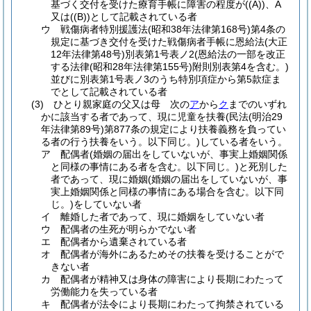
基づく交付を受けた療育手帳に障害の程度が
(
(A)
)
、A
又は
(
(B)
)
として記載されている者
ウ
戦傷病者特別援護法
(昭和38年法律第168号)
第4条の
規定に基づき交付を受けた戦傷病者手帳に恩給法
(大正
12年法律第48号)
別表第1号表ノ2
(恩給法の一部を改正
する法律
(昭和28年法律第155号)
附則別表第4を含む。)
並びに別表第1号表ノ3のうち特別項症から第5款症ま
でとして記載されている者
(3)
ひとり親家庭の父又は母 次の
ア
から
ク
までのいずれ
かに該当する者であって、現に児童を扶養
(民法
(明治29
年法律第89号)
第877条の規定により扶養義務を負ってい
る者の行う扶養をいう。以下同じ。)
している者をいう。
ア
配偶者
(婚姻の届出をしていないが、事実上婚姻関係
と同様の事情にある者を含む。以下同じ。)
と死別した
者であって、現に婚姻
(婚姻の届出をしていないが、事
実上婚姻関係と同様の事情にある場合を含む。以下同
じ。)
をしていない者
イ
離婚した者であって、現に婚姻をしていない者
ウ
配偶者の生死が明らかでない者
エ
配偶者から遺棄されている者
オ
配偶者が海外にあるためその扶養を受けることがで
きない者
カ
配偶者が精神又は身体の障害により長期にわたって
労働能力を失っている者
キ
配偶者が法令により長期にわたって拘禁されている