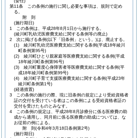
(委任)
第11条
この条例の施行に関し必要な事項は、規則で定め
る。
附
則
(施行期日)
1
この条例は、平成28年8月1日から施行する。
(綾川町乳幼児医療費支給に関する条例等の廃止)
2
次に掲げる条例
(以下「旧条例」という。)
は、廃止する。
(1)
綾川町乳幼児医療費支給に関する条例
(平成18年綾川
町条例第95号)
(2)
綾川町ひとり親家庭等医療費支給に関する条例
(平成
18年綾川町条例第96号)
(3)
綾川町重度心身障害者等医療費支給に関する条例
(平
成18年綾川町条例第99号)
(4)
綾川町子育て支援医療費支給に関する条例
(平成23年
綾川町条例第1号)
(経過措置)
3
この条例の施行の際、現に旧条例の規定により受給資格者
証の交付を受けている者はこの条例による受給資格者証の
交付を受けたものとみなす。
4
この条例の規定は、平成28年8月診療分に係る医療費の助
成から適用し、同月前に係る医療費の助成については、な
お従前の例による。
附
則
(令和4年3月18日
条例第2号)
(施行期日)