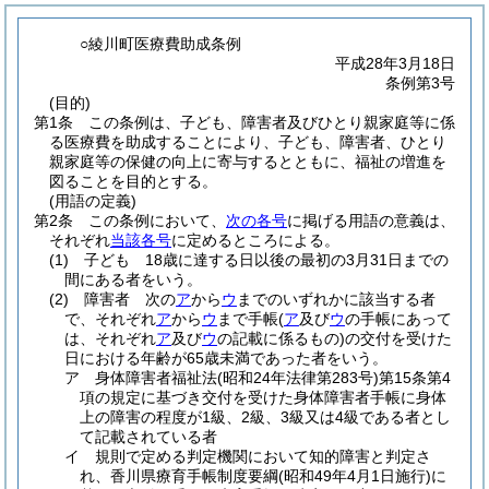
○綾川町医療費助成条例
平成28年3月18日
条例第3号
(目的)
第1条
この条例は、子ども、障害者及びひとり親家庭等に係
る医療費を助成することにより、子ども、障害者、ひとり
親家庭等の保健の向上に寄与するとともに、福祉の増進を
図ることを目的とする。
(用語の定義)
第2条
この条例において、
次の各号
に掲げる用語の意義は、
それぞれ
当該各号
に定めるところによる。
(1)
子ども 18歳に達する日以後の最初の3月31日までの
間にある者をいう。
(2)
障害者 次の
ア
から
ウ
までのいずれかに該当する者
で、それぞれ
ア
から
ウ
まで手帳
(
ア
及び
ウ
の手帳にあって
は、それぞれ
ア
及び
ウ
の記載に係るもの)
の交付を受けた
日における年齢が65歳未満であった者をいう。
ア
身体障害者福祉法
(昭和24年法律第283号)
第15条第4
項の規定に基づき交付を受けた身体障害者手帳に身体
上の障害の程度が1級、2級、3級又は4級である者とし
て記載されている者
イ
規則で定める判定機関において知的障害と判定さ
れ、香川県療育手帳制度要綱
(昭和49年4月1日施行)
に