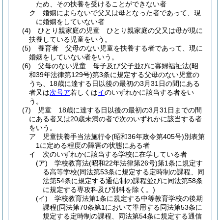
ため、その扶養を受けることができない者
ク
婚姻によらないで父又は母となった者であって、現
に婚姻をしていない者
(4)
ひとり親家庭の児童 ひとり親家庭の父又は母が現に
扶養している児童をいう。
(5)
養育者 父母のない児童を扶養する者であって、現に
婚姻をしていない者をいう。
(6)
父母のない児童 母子及び父子並びに寡婦福祉法
(昭
和39年法律第129号)
第3条に規定する父母のない児童の
うち、18歳に達する日以後の最初の3月31日の間にある
者又は
次号ア
若しくは
イ
のいずれかに該当する者をい
う。
(7)
児童 18歳に達する日以後の最初の3月31日までの間
にある者又は20歳未満の者で次のいずれかに該当する者
をいう。
ア
児童扶養手当法施行令
(昭和36年政令第405号)
別表第
1に定める程度の障害の状態にある者
イ
次のいずれかに該当する学校に在学している者
(ア)
学校教育法
(昭和22年法律第26号)
第1条に規定す
る高等学校
(同法第53条に規定する定時制の課程、同
法第54条に規定する通信制の課程並びに同法第58条
に規定する専攻科及び別科を除く。)
(イ)
学校教育法第1条に規定する中等教育学校の後期
課程
(同法第70条第1において準用する同法第53条に
規定する定時制の課程、同法第54条に規定する通信