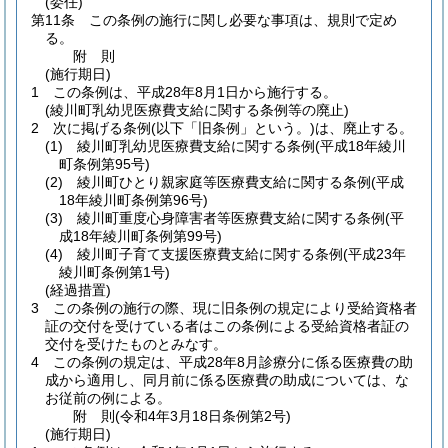
(委任)
第11条
この条例の施行に関し必要な事項は、規則で定め
る。
附
則
(施行期日)
1
この条例は、平成28年8月1日から施行する。
(綾川町乳幼児医療費支給に関する条例等の廃止)
2
次に掲げる条例
(以下「旧条例」という。)
は、廃止する。
(1)
綾川町乳幼児医療費支給に関する条例
(平成18年綾川
町条例第95号)
(2)
綾川町ひとり親家庭等医療費支給に関する条例
(平成
18年綾川町条例第96号)
(3)
綾川町重度心身障害者等医療費支給に関する条例
(平
成18年綾川町条例第99号)
(4)
綾川町子育て支援医療費支給に関する条例
(平成23年
綾川町条例第1号)
(経過措置)
3
この条例の施行の際、現に旧条例の規定により受給資格者
証の交付を受けている者はこの条例による受給資格者証の
交付を受けたものとみなす。
4
この条例の規定は、平成28年8月診療分に係る医療費の助
成から適用し、同月前に係る医療費の助成については、な
お従前の例による。
附
則
(令和4年3月18日
条例第2号)
(施行期日)