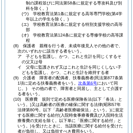
制の課程並びに同法第58条に規定する専攻科及び別
科を除く。)
(ウ)
学校教育法第1条に規定する高等専門学校
(第4学
年以上の学生を除く。)
(エ)
学校教育法第1条に規定する特別支援学校の高等
部
(オ)
学校教育法第124条に規定する専修学校の高等課
程
(8)
保護者 親権を行う者、未成年後見人その他の者で、
次のいずれかに該当する者をいう。
ア
子どもを監護し、かつ、これと生計を同じくするそ
の父又は母
イ
父母に監護されず又はこれと生計を同じくしない子
どもを監護し、かつ、これと生計を維持する者
(9)
介護者 障害者の配偶者、扶養義務者
(民法第877条第
1項に定める扶養義務者をいう。
次条第6号
において同
じ。)
その他の者で、障害者と同居し、主として介護す
る者をいう。
(10)
医療費 規則で定める医療保険各法
(以下「各法」と
いう。)
又は高齢者の医療の確保に関する法律
(昭和57年
法律第80号。以下「高齢者医療確保法」という。)
に規定
する医療に関する給付
(入院時食事療養費及び入院時生活
療養費の支給を除く。以下単に「医療に関する給付」と
いう。)
を受けたときに、当該医療に関する給付を受けた
者が負担し、又は負担すべき費用をいう。