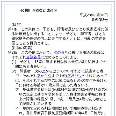
○綾川町医療費助成条例
平成28年3月18日
条例第3号
(目的)
第1条
この条例は、子ども、障害者及びひとり親家庭等に係
る医療費を助成することにより、子ども、障害者、ひとり
親家庭等の保健の向上に寄与するとともに、福祉の増進を
図ることを目的とする。
(用語の定義)
第2条
この条例において、
次の各号
に掲げる用語の意義は、
それぞれ
当該各号
に定めるところによる。
(1)
子ども 18歳に達する日以後の最初の3月31日までの
間にある者をいう。
(2)
障害者 次の
ア
から
ウ
までのいずれかに該当する者
で、それぞれ
ア
から
ウ
まで手帳
(
ア
及び
ウ
の手帳にあって
は、それぞれ
ア
及び
ウ
の記載に係るもの)
の交付を受けた
日における年齢が65歳未満であった者をいう。
ア
身体障害者福祉法
(昭和24年法律第283号)
第15条第4
項の規定に基づき交付を受けた身体障害者手帳に身体
上の障害の程度が1級、2級、3級又は4級である者とし
て記載されている者
イ
規則で定める判定機関において知的障害と判定さ
れ、香川県療育手帳制度要綱
(昭和49年4月1日施行)
に