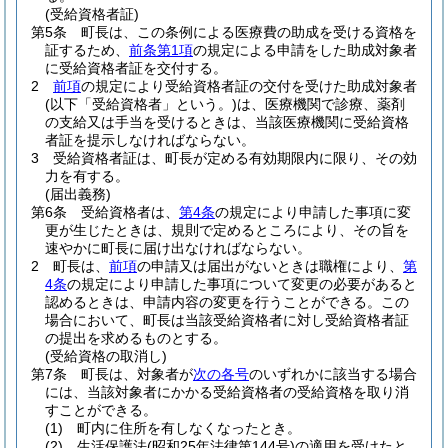
(受給資格者証)
第5条
町長は、この条例による医療費の助成を受ける資格を
証するため、
前条第1項
の規定による申請をした助成対象者
に受給資格者証を交付する。
2
前項
の規定により受給資格者証の交付を受けた助成対象者
(以下「受給資格者」という。)
は、医療機関で診療、薬剤
の支給又は手当を受けるときは、当該医療機関に受給資格
者証を提示しなければならない。
3
受給資格者証は、町長が定める有効期限内に限り、その効
力を有する。
(届出義務)
第6条
受給資格者は、
第4条
の規定により申請した事項に変
更が生じたときは、規則で定めるところにより、その旨を
速やかに町長に届け出なければならない。
2
町長は、
前項
の申請又は届出がないときは職権により、
第
4条
の規定により申請した事項について変更の必要があると
認めるときは、申請内容の変更を行うことができる。
この
場合において、町長は当該受給資格者に対し受給資格者証
の提出を求めるものとする。
(受給資格の取消し)
第7条
町長は、対象者が
次の各号
のいずれかに該当する場合
には、当該対象者にかかる受給資格者の受給資格を取り消
すことができる。
(1)
町内に住所を有しなくなったとき。
(2)
生活保護法
(昭和25年法律第144号)
の適用を受けたと