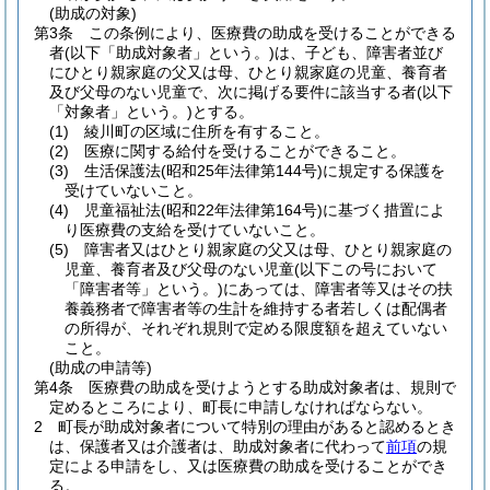
(助成の対象)
第3条
この条例により、医療費の助成を受けることができる
者
(以下「助成対象者」という。)
は、子ども、障害者並び
にひとり親家庭の父又は母、ひとり親家庭の児童、養育者
及び父母のない児童で、次に掲げる要件に該当する者
(以下
「対象者」という。)
とする。
(1)
綾川町の区域に住所を有すること。
(2)
医療に関する給付を受けることができること。
(3)
生活保護法
(昭和25年法律第144号)
に規定する保護を
受けていないこと。
(4)
児童福祉法
(昭和22年法律第164号)
に基づく措置によ
り医療費の支給を受けていないこと。
(5)
障害者又はひとり親家庭の父又は母、ひとり親家庭の
児童、養育者及び父母のない児童
(以下この号において
「障害者等」という。)
にあっては、障害者等又はその扶
養義務者で障害者等の生計を維持する者若しくは配偶者
の所得が、それぞれ規則で定める限度額を超えていない
こと。
(助成の申請等)
第4条
医療費の助成を受けようとする助成対象者は、規則で
定めるところにより、町長に申請しなければならない。
2
町長が助成対象者について特別の理由があると認めるとき
は、保護者又は介護者は、助成対象者に代わって
前項
の規
定による申請をし、又は医療費の助成を受けることができ
る。