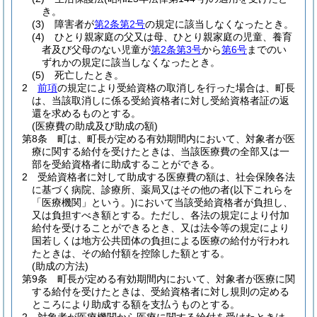
き。
(3)
障害者が
第2条第2号
の規定に該当しなくなったとき。
(4)
ひとり親家庭の父又は母、ひとり親家庭の児童、養育
者及び父母のない児童が
第2条第3号
から
第6号
までのい
ずれかの規定に該当しなくなったとき。
(5)
死亡したとき。
2
前項
の規定により受給資格の取消しを行った場合は、町長
は、当該取消しに係る受給資格者に対し受給資格者証の返
還を求めるものとする。
(医療費の助成及び助成の額)
第8条
町は、町長が定める有効期間内において、対象者が医
療に関する給付を受けたときは、当該医療費の全部又は一
部を受給資格者に助成することができる。
2
受給資格者に対して助成する医療費の額は、社会保険各法
に基づく病院、診療所、薬局又はその他の者
(以下これらを
「医療機関」という。)
において当該受給資格者が負担し、
又は負担すべき額とする。
ただし、各法の規定により付加
給付を受けることができるとき、又は法令等の規定により
国若しくは地方公共団体の負担による医療の給付が行われ
たときは、その給付額を控除した額とする。
(助成の方法)
第9条
町長が定める有効期間内において、対象者が医療に関
する給付を受けたときは、受給資格者に対し規則の定める
ところにより助成する額を支払うものとする。