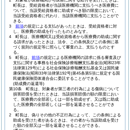
2
対象者が医療機関から医療に関する給付を受けたときは、
町長は、受給資格者が当該医療機関に支払うべき医療費に
ついて、当該受給資格者に助成すべき額の限度において、
当該受給資格者に代わり、当該医療機関に支払うことがで
きる。
3
前項
の規定による支払があったときは、受給資格者に対
し、医療費の助成を行ったものとみなす。
4
町長は、医療機関又は受給資格者から医療費の助成に関す
る請求があったときは、法令、この条例及びこの条例に基
づく規則の規定等に照らして審査の上、支払うものとす
る。
5
町長は、
前項
の規定による医療機関の請求に係る審査及び
支払に関する事務を社会保険診療報酬支払基金法
(昭和23年
法律第129号)
による社会保険診療報酬支払基金又は国民健
康保険法
(昭和33年法律第192号)
第45条第5項に規定する国
民健康保険団体連合会に委託することができる。
(助成費の返還等)
第10条
町長は、対象者が第三者の行為による傷病について
損害賠償を受けたときは、当該損害賠償の額の限度におい
て、医療費の全部若しくは一部を助成せず、又は既に助成
した医療費の全部若しくは一部を返還させることができ
る。
2
町長は、偽りその他の不正行為によって、この条例による
助成を受けた者があるときは、その者から当該助成を受け
た額の全部又は一部を返還させることができる。