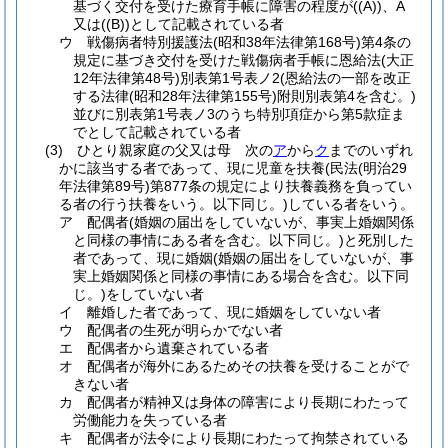
基づく交付を受けた療育手帳に障害の程度が
(
(A)
)
、A
又は
(
(B)
)
として記載されている者
ウ
戦傷病者特別援護法
(昭和38年法律第168号)
第4条の
規定に基づき交付を受けた戦傷病者手帳に恩給法
(大正
12年法律第48号)
別表第1号表ノ2
(恩給法の一部を改正
する法律
(昭和28年法律第155号)
附則別表第4を含む。)
並びに別表第1号表ノ3のうち特別項症から第5款症ま
でとして記載されている者
(3)
ひとり親家庭の父又は母 次の
ア
から
ク
までのいずれ
かに該当する者であって、現に児童を扶養
(民法
(明治29
年法律第89号)
第877条の規定により扶養義務を負ってい
る者の行う扶養をいう。以下同じ。)
している者をいう。
ア
配偶者
(婚姻の届出をしていないが、事実上婚姻関係
と同様の事情にある者を含む。以下同じ。)
と死別した
者であって、現に婚姻
(婚姻の届出をしていないが、事
実上婚姻関係と同様の事情にある場合を含む。以下同
じ。)
をしていない者
イ
離婚した者であって、現に婚姻をしていない者
ウ
配偶者の生死が明らかでない者
エ
配偶者から遺棄されている者
オ
配偶者が海外にあるためその扶養を受けることがで
きない者
カ
配偶者が精神又は身体の障害により長期にわたって
労働能力を失っている者
キ
配偶者が法令により長期にわたって拘禁されている