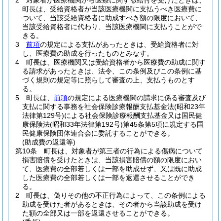
2
対象者が医療機関から医療に関する給付を受けたときは、
町長は、受給資格者が当該医療機関に支払うべき医療費に
ついて、当該受給資格者に助成すべき額の限度において、
当該受給資格者に代わり、当該医療機関に支払うことがで
きる。
3
前項
の規定による支払があったときは、受給資格者に対
し、医療費の助成を行ったものとみなす。
4
町長は、医療機関又は受給資格者から医療費の助成に関す
る請求があったときは、法令、この条例及びこの条例に基
づく規則の規定等に照らして審査の上、支払うものとす
る。
5
町長は、
前項
の規定による医療機関の請求に係る審査及び
支払に関する事務を社会保険診療報酬支払基金法
(昭和23年
法律第129号)
による社会保険診療報酬支払基金又は国民健
康保険法
(昭和33年法律第192号)
第45条第5項に規定する国
民健康保険団体連合会に委託することができる。
(助成費の返還等)
第10条
町長は、対象者が第三者の行為による傷病について
損害賠償を受けたときは、当該損害賠償の額の限度におい
て、医療費の全部若しくは一部を助成せず、又は既に助成
した医療費の全部若しくは一部を返還させることができ
る。
2
町長は、偽りその他の不正行為によって、この条例による
助成を受けた者があるときは、その者から当該助成を受け
た額の全部又は一部を返還させることができる。