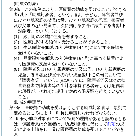
(助成の対象)
第3条
この条例により、医療費の助成を受けることができる
者
(以下「助成対象者」という。)
は、子ども、障害者並び
にひとり親家庭の父又は母、ひとり親家庭の児童、養育者
及び父母のない児童で、次に掲げる要件に該当する者
(以下
「対象者」という。)
とする。
(1)
綾川町の区域に住所を有すること。
(2)
医療に関する給付を受けることができること。
(3)
生活保護法
(昭和25年法律第144号)
に規定する保護を
受けていないこと。
(4)
児童福祉法
(昭和22年法律第164号)
に基づく措置によ
り医療費の支給を受けていないこと。
(5)
障害者又はひとり親家庭の父又は母、ひとり親家庭の
児童、養育者及び父母のない児童
(以下この号において
「障害者等」という。)
にあっては、障害者等又はその扶
養義務者で障害者等の生計を維持する者若しくは配偶者
の所得が、それぞれ規則で定める限度額を超えていない
こと。
(助成の申請等)
第4条
医療費の助成を受けようとする助成対象者は、規則で
定めるところにより、町長に申請しなければならない。
2
町長が助成対象者について特別の理由があると認めるとき
は、保護者又は介護者は、助成対象者に代わって
前項
の規
定による申請をし、又は医療費の助成を受けることができ
る。