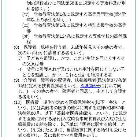
制の課程並びに同法第58条に規定する専攻科及び別
科を除く。)
(ウ)
学校教育法第1条に規定する高等専門学校
(第4学
年以上の学生を除く。)
(エ)
学校教育法第1条に規定する特別支援学校の高等
部
(オ)
学校教育法第124条に規定する専修学校の高等課
程
(8)
保護者 親権を行う者、未成年後見人その他の者で、
次のいずれかに該当する者をいう。
ア
子どもを監護し、かつ、これと生計を同じくするそ
の父又は母
イ
父母に監護されず又はこれと生計を同じくしない子
どもを監護し、かつ、これと生計を維持する者
(9)
介護者 障害者の配偶者、扶養義務者
(民法第877条第
1項に定める扶養義務者をいう。
次条第6号
において同
じ。)
その他の者で、障害者と同居し、主として介護す
る者をいう。
(10)
医療費 規則で定める医療保険各法
(以下「各法」と
いう。)
又は高齢者の医療の確保に関する法律
(昭和57年
法律第80号。以下「高齢者医療確保法」という。)
に規定
する医療に関する給付
(入院時食事療養費及び入院時生活
療養費の支給を除く。以下単に「医療に関する給付」と
いう。)
を受けたときに、当該医療に関する給付を受けた
者が負担し、又は負担すべき費用をいう。