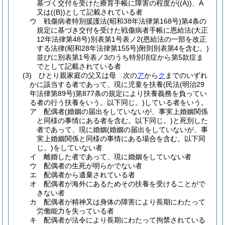
基づく交付を受けた療育手帳に障害の程度が
(
(A)
)
、A
又は
(
(B)
)
として記載されている者
ウ
戦傷病者特別援護法
(昭和38年法律第168号)
第4条の
規定に基づき交付を受けた戦傷病者手帳に恩給法
(大正
12年法律第48号)
別表第1号表ノ2
(恩給法の一部を改正
する法律
(昭和28年法律第155号)
附則別表第4を含む。)
並びに別表第1号表ノ3のうち特別項症から第5款症ま
でとして記載されている者
(3)
ひとり親家庭の父又は母 次の
ア
から
ク
までのいずれ
かに該当する者であって、現に児童を扶養
(民法
(明治29
年法律第89号)
第877条の規定により扶養義務を負ってい
る者の行う扶養をいう。以下同じ。)
している者をいう。
ア
配偶者
(婚姻の届出をしていないが、事実上婚姻関係
と同様の事情にある者を含む。以下同じ。)
と死別した
者であって、現に婚姻
(婚姻の届出をしていないが、事
実上婚姻関係と同様の事情にある場合を含む。以下同
じ。)
をしていない者
イ
離婚した者であって、現に婚姻をしていない者
ウ
配偶者の生死が明らかでない者
エ
配偶者から遺棄されている者
オ
配偶者が海外にあるためその扶養を受けることがで
きない者
カ
配偶者が精神又は身体の障害により長期にわたって
労働能力を失っている者
キ
配偶者が法令により長期にわたって拘禁されている