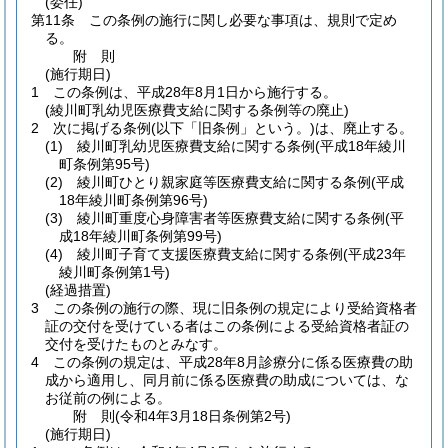
(委任)
第11条
この条例の施行に関し必要な事項は、規則で定め
る。
附
則
(施行期日)
1
この条例は、平成28年8月1日から施行する。
(綾川町乳幼児医療費支給に関する条例等の廃止)
2
次に掲げる条例
(以下「旧条例」という。)
は、廃止する。
(1)
綾川町乳幼児医療費支給に関する条例
(平成18年綾川
町条例第95号)
(2)
綾川町ひとり親家庭等医療費支給に関する条例
(平成
18年綾川町条例第96号)
(3)
綾川町重度心身障害者等医療費支給に関する条例
(平
成18年綾川町条例第99号)
(4)
綾川町子育て支援医療費支給に関する条例
(平成23年
綾川町条例第1号)
(経過措置)
3
この条例の施行の際、現に旧条例の規定により受給資格者
証の交付を受けている者はこの条例による受給資格者証の
交付を受けたものとみなす。
4
この条例の規定は、平成28年8月診療分に係る医療費の助
成から適用し、同月前に係る医療費の助成については、な
お従前の例による。
附
則
(令和4年3月18日
条例第2号)
(施行期日)