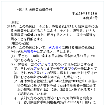
○綾川町医療費助成条例
平成28年3月18日
条例第3号
(目的)
第1条
この条例は、子ども、障害者及びひとり親家庭等に係
る医療費を助成することにより、子ども、障害者、ひとり
親家庭等の保健の向上に寄与するとともに、福祉の増進を
図ることを目的とする。
(用語の定義)
第2条
この条例において、
次の各号
に掲げる用語の意義は、
それぞれ
当該各号
に定めるところによる。
(1)
子ども 18歳に達する日以後の最初の3月31日までの
間にある者をいう。
(2)
障害者 次の
ア
から
ウ
までのいずれかに該当する者
で、それぞれ
ア
から
ウ
まで手帳
(
ア
及び
ウ
の手帳にあって
は、それぞれ
ア
及び
ウ
の記載に係るもの)
の交付を受けた
日における年齢が65歳未満であった者をいう。
ア
身体障害者福祉法
(昭和24年法律第283号)
第15条第4
項の規定に基づき交付を受けた身体障害者手帳に身体
上の障害の程度が1級、2級、3級又は4級である者とし
て記載されている者
イ
規則で定める判定機関において知的障害と判定さ
れ、香川県療育手帳制度要綱
(昭和49年4月1日施行)
に