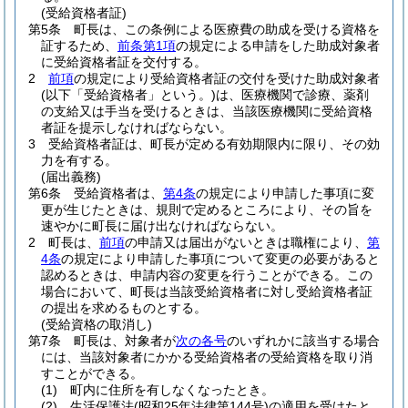
(受給資格者証)
第5条
町長は、この条例による医療費の助成を受ける資格を
証するため、
前条第1項
の規定による申請をした助成対象者
に受給資格者証を交付する。
2
前項
の規定により受給資格者証の交付を受けた助成対象者
(以下「受給資格者」という。)
は、医療機関で診療、薬剤
の支給又は手当を受けるときは、当該医療機関に受給資格
者証を提示しなければならない。
3
受給資格者証は、町長が定める有効期限内に限り、その効
力を有する。
(届出義務)
第6条
受給資格者は、
第4条
の規定により申請した事項に変
更が生じたときは、規則で定めるところにより、その旨を
速やかに町長に届け出なければならない。
2
町長は、
前項
の申請又は届出がないときは職権により、
第
4条
の規定により申請した事項について変更の必要があると
認めるときは、申請内容の変更を行うことができる。
この
場合において、町長は当該受給資格者に対し受給資格者証
の提出を求めるものとする。
(受給資格の取消し)
第7条
町長は、対象者が
次の各号
のいずれかに該当する場合
には、当該対象者にかかる受給資格者の受給資格を取り消
すことができる。
(1)
町内に住所を有しなくなったとき。
(2)
生活保護法
(昭和25年法律第144号)
の適用を受けたと