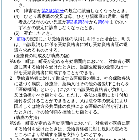
き。
(3)
障害者が
第2条第2号
の規定に該当しなくなったとき。
(4)
ひとり親家庭の父又は母、ひとり親家庭の児童、養育
者及び父母のない児童が
第2条第3号
から
第6号
までのい
ずれかの規定に該当しなくなったとき。
(5)
死亡したとき。
2
前項
の規定により受給資格の取消しを行った場合は、町長
は、当該取消しに係る受給資格者に対し受給資格者証の返
還を求めるものとする。
(医療費の助成及び助成の額)
第8条
町は、町長が定める有効期間内において、対象者が医
療に関する給付を受けたときは、当該医療費の全部又は一
部を受給資格者に助成することができる。
2
受給資格者に対して助成する医療費の額は、社会保険各法
に基づく病院、診療所、薬局又はその他の者
(以下これらを
「医療機関」という。)
において当該受給資格者が負担し、
又は負担すべき額とする。
ただし、各法の規定により付加
給付を受けることができるとき、又は法令等の規定により
国若しくは地方公共団体の負担による医療の給付が行われ
たときは、その給付額を控除した額とする。
(助成の方法)
第9条
町長が定める有効期間内において、対象者が医療に関
する給付を受けたときは、受給資格者に対し規則の定める
ところにより助成する額を支払うものとする。