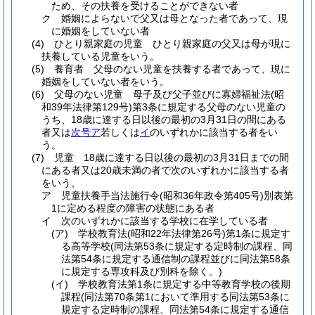
ため、その扶養を受けることができない者
ク
婚姻によらないで父又は母となった者であって、現
に婚姻をしていない者
(4)
ひとり親家庭の児童 ひとり親家庭の父又は母が現に
扶養している児童をいう。
(5)
養育者 父母のない児童を扶養する者であって、現に
婚姻をしていない者をいう。
(6)
父母のない児童 母子及び父子並びに寡婦福祉法
(昭
和39年法律第129号)
第3条に規定する父母のない児童の
うち、18歳に達する日以後の最初の3月31日の間にある
者又は
次号ア
若しくは
イ
のいずれかに該当する者をい
う。
(7)
児童 18歳に達する日以後の最初の3月31日までの間
にある者又は20歳未満の者で次のいずれかに該当する者
をいう。
ア
児童扶養手当法施行令
(昭和36年政令第405号)
別表第
1に定める程度の障害の状態にある者
イ
次のいずれかに該当する学校に在学している者
(ア)
学校教育法
(昭和22年法律第26号)
第1条に規定す
る高等学校
(同法第53条に規定する定時制の課程、同
法第54条に規定する通信制の課程並びに同法第58条
に規定する専攻科及び別科を除く。)
(イ)
学校教育法第1条に規定する中等教育学校の後期
課程
(同法第70条第1において準用する同法第53条に
規定する定時制の課程、同法第54条に規定する通信