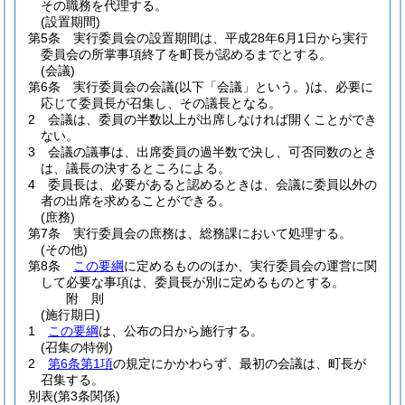
その職務を代理する。
(設置期間)
第5条
実行委員会の設置期間は、平成28年6月1日から実行
委員会の所掌事項終了を町長が認めるまでとする。
(会議)
第6条
実行委員会の会議
(以下「会議」という。)
は、必要に
応じて委員長が召集し、その議長となる。
2
会議は、委員の半数以上が出席しなければ開くことができ
ない。
3
会議の議事は、出席委員の過半数で決し、可否同数のとき
は、議長の決するところによる。
4
委員長は、必要があると認めるときは、会議に委員以外の
者の出席を求めることができる。
(庶務)
第7条
実行委員会の庶務は、総務課において処理する。
(その他)
第8条
この要綱
に定めるもののほか、実行委員会の運営に関
して必要な事項は、委員長が別に定めるものとする。
附
則
(施行期日)
1
この要綱
は、公布の日から施行する。
(召集の特例)
2
第6条第1項
の規定にかかわらず、最初の会議は、町長が
召集する。
別表
(第3条関係)