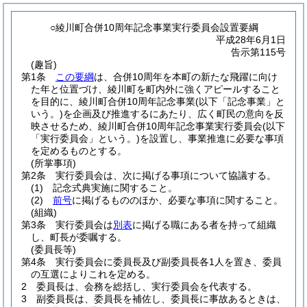
○綾川町合併10周年記念事業実行委員会設置要綱
平成28年6月1日
告示第115号
(趣旨)
第1条
この要綱
は、合併10周年を本町の新たな飛躍に向け
た年と位置づけ、綾川町を町内外に強くアピールすること
を目的に、綾川町合併10周年記念事業
(以下「記念事業」と
いう。)
を企画及び推進するにあたり、広く町民の意向を反
映させるため、綾川町合併10周年記念事業実行委員会
(以下
「実行委員会」という。)
を設置し、事業推進に必要な事項
を定めるものとする。
(所掌事項)
第2条
実行委員会は、次に掲げる事項について協議する。
(1)
記念式典実施に関すること。
(2)
前号
に掲げるもののほか、必要な事項に関すること。
(組織)
第3条
実行委員会は
別表
に掲げる職にある者を持って組織
し、町長が委嘱する。
(委員長等)
第4条
実行委員会に委員長及び副委員長各1人を置き、委員
の互選によりこれを定める。
2
委員長は、会務を総括し、実行委員会を代表する。
3
副委員長は、委員長を補佐し、委員長に事故あるときは、