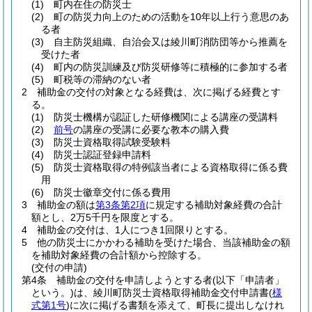
(1)
町内在住の防災士
(2)
町の防災力向上のための活動を10年以上行う意思のあ
る者
(3)
自主防災組織、自治会又は綾川町消防団等から推薦を
受けた者
(4)
町内の防災訓練及び防災研修等に積極的に参加する者
(5)
町税等の滞納のない者
2
補助金の交付の対象となる経費は、次に掲げる経費とす
る。
(1)
防災士機構が認証した研修機関による講座の受講料
(2)
前号
の講座の受講に必要な教本の購入費
(3)
防災士資格取得試験受験料
(4)
防災士認証登録申請料
(5)
防災士資格取得の特例該当者による資格取得に係る費
用
(6)
防災士徽章交付に係る費用
3
補助金の額は
第3条第2項
に規定する補助対象経費の合計
額とし、2万5千円を限度とする。
4
補助金の交付は、1人につき1回限りとする。
5
他の防災士にかかわる補助を受けた場合、当該補助金の額
を補助対象経費の合計額から控除する。
(交付の申請)
第4条
補助金の交付を申請しようとする者
(以下「申請者」
という。)
は、綾川町防災士資格取得補助金交付申請書
(
様
式第1号
)
に次に掲げる書類を添えて、町長に提出しなけれ