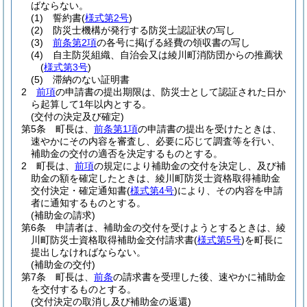
ばならない。
(1)
誓約書
(
様式第2号
)
(2)
防災士機構が発行する防災士認証状の写し
(3)
前条第2項
の各号に掲げる経費の領収書の写し
(4)
自主防災組織、自治会又は綾川町消防団からの推薦状
(
様式第3号
)
(5)
滞納のない証明書
2
前項
の申請書の提出期限は、防災士として認証された日か
ら起算して1年以内とする。
(交付の決定及び確定)
第5条
町長は、
前条第1項
の申請書の提出を受けたときは、
速やかにその内容を審査し、必要に応じて調査等を行い、
補助金の交付の適否を決定するものとする。
2
町長は、
前項
の規定により補助金の交付を決定し、及び補
助金の額を確定したときは、綾川町防災士資格取得補助金
交付決定・確定通知書
(
様式第4号
)
により、その内容を申請
者に通知するものとする。
(補助金の請求)
第6条
申請者は、補助金の交付を受けようとするときは、綾
川町防災士資格取得補助金交付請求書
(
様式第5号
)
を町長に
提出しなければならない。
(補助金の交付)
第7条
町長は、
前条
の請求書を受理した後、速やかに補助金
を交付するものとする。
(交付決定の取消し及び補助金の返還)