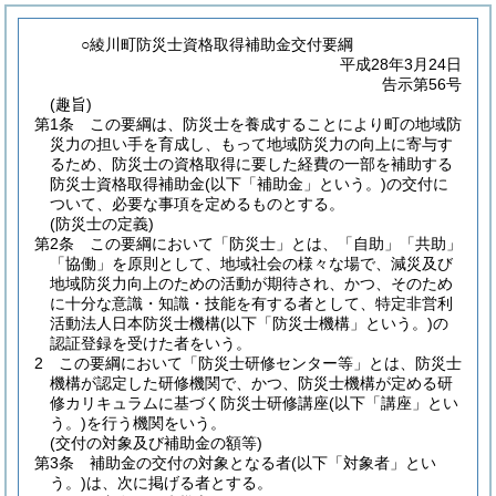
○綾川町防災士資格取得補助金交付要綱
平成28年3月24日
告示第56号
(趣旨)
第1条
この要綱は、防災士を養成することにより町の地域防
災力の担い手を育成し、もって地域防災力の向上に寄与す
るため、防災士の資格取得に要した経費の一部を補助する
防災士資格取得補助金
(以下「補助金」という。)
の交付に
ついて、必要な事項を定めるものとする。
(防災士の定義)
第2条
この要綱において「防災士」とは、「自助」「共助」
「協働」を原則として、地域社会の様々な場で、減災及び
地域防災力向上のための活動が期待され、かつ、そのため
に十分な意識・知識・技能を有する者として、特定非営利
活動法人日本防災士機構
(以下「防災士機構」という。)
の
認証登録を受けた者をいう。
2
この要綱において「防災士研修センター等」とは、防災士
機構が認定した研修機関で、かつ、防災士機構が定める研
修カリキュラムに基づく防災士研修講座
(以下「講座」とい
う。)
を行う機関をいう。
(交付の対象及び補助金の額等)
第3条
補助金の交付の対象となる者
(以下「対象者」とい
う。)
は、次に掲げる者とする。