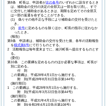
第8条
町長は、申請者が
次の各号
のいずれかに該当するとき
は、補助金の交付の決定の全部又は一部を取り消し、すで
に交付した補助金があるときは、期限を定めてその全部又
は一部の返還を命ずることができる。
(1)
偽りその他不正な手段により補助金の交付を受けたと
き。
(2)
前号
に定めるものを除くほか、町長の指示に従わなか
ったとき。
(報告)
第9条
申請者は、補助金の交付を受けた後、各年の活動報告
を
様式第6号
にて行うものとする。
2
活動報告は毎年度末までに、綾川町長へ提出するものとす
る。
(委任)
第10条
この要綱を定めるもののほか必要な事項は、町長が
別に定める。
付
則
この要綱は、平成28年4月1日から施行する。
附
則
(平成28年8月31日
告示第144号)
(施行期日)
1
この要綱は、平成28年9月1日から施行する。
附
則
(平成31年3月22日
告示第44号)
(施行期日)
この要綱は、平成31年4月1日から施行する。
附
則
(令和3年4月1日
告示第108号)