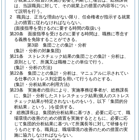
が就業上の措置の実施が必要と判断した場合は、総務課長
は、当該職員に対して、その就業上の措置の内容等につい
て説明を行う。
2
職員は、正当な理由がない限り、任命権者が指示する就業
上の措置に従わなければならない。
(面接指導を受けるのに要する時間の取扱い)
第20条
面接指導を受けるのに要する時間は、職務に専念す
る義務を免除することができる。
第3節
集団ごとの集計・分析
(集計・分析の対象集団)
第21条
ストレスチェック結果の集団ごとの集計・分析は、
原則として、所属又は職種ごとの単位で行う。
(集計・分析の方法)
第22条
集団ごとの集計・分析は、マニュアルに示されてい
る仕事のストレス判定図を用いて行うものとする。
(集計・分析結果の利用方法)
第23条
実施者の指示により、実施事務従事者が、総務課長
に、集計・分析したストレスチェック結果
(個人のストレス
チェック結果が特定されないものをいう。以下「集団的分
析結果」という。)
を提供する。
2
総務課長は、集団的分析結果に基づき、必要に応じて、職
場環境の改善のための措置を実施するとともに、必要に応
じて集団的分析結果に基づいて所属長等に対して研修を行
うものとする。
職員は、職場環境の改善のための措置の実
施に協力しなければならない。