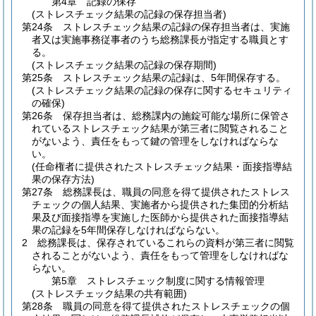
第4章
記録の保存
(ストレスチェック結果の記録の保存担当者)
第24条
ストレスチェック結果の記録の保存担当者は、実施
者又は実施事務従事者のうち総務課長が指定する職員とす
る。
(ストレスチェック結果の記録の保存期間)
第25条
ストレスチェック結果の記録は、5年間保存する。
(ストレスチェック結果の記録の保存に関するセキュリティ
の確保)
第26条
保存担当者は、総務課内の施錠可能な場所に保管さ
れているストレスチェック結果が第三者に閲覧されること
がないよう、責任をもって鍵の管理をしなければならな
い。
(任命権者に提供されたストレスチェック結果・面接指導結
果の保存方法)
第27条
総務課長は、職員の同意を得て提供されたストレス
チェックの個人結果、実施者から提供された集団的分析結
果及び面接指導を実施した医師から提供された面接指導結
果の記録を5年間保存しなければならない。
2
総務課長は、保存されているこれらの資料が第三者に閲覧
されることがないよう、責任をもって管理をしなければな
らない。
第5章
ストレスチェック制度に関する情報管理
(ストレスチェック結果の共有範囲)
第28条
職員の同意を得て提供されたストレスチェックの個