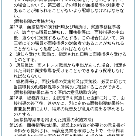
の場合において、第三者にその職員が面接指導の対象者で
あることが知られることがないよう配慮しなければならな
い。
(面接指導の実施方法)
第17条
面接指導の実施日時及び場所は、実施事務従事者
が、該当する職員に通知し、面接指導は、面接指導の申出
後、速やかに実施するものとする。
この場合において、第
三者にその職員が面接指導の対象者であることが知られる
ことがないよう配慮しなければならない。
2
通知を受けた職員は、指定された日時に面接指導を受ける
ものとする。
3
所属長は、高ストレス職員から申出があった場合、指定さ
れた日時に面接指導を受けることができるよう配慮しなけ
ればならない。
4
総務課長は、面接指導の実施前又は実施後、必要に応じて
当該職員の勤務状況等を所属長に確認することができる。
(面接指導結果に基づく医師の意見聴取方法)
第18条
総務課長は、面接指導を実施した医師に対して、面
接指導の終了後、速やかに、別に定める面接指導結果報告
書兼意見書により、結果の報告及び意見の提出を求めるも
のとする。
(面接指導結果を踏まえた措置の実施方法)
第19条
面接指導の結果、就業上の措置が必要との意見書が
医師から提出され、当該意見書を確認した上で、任命権者