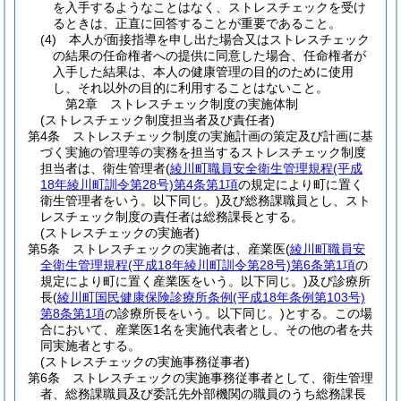
を入手するようなことはなく、ストレスチェックを受け
るときは、正直に回答することが重要であること。
(4)
本人が面接指導を申し出た場合又はストレスチェック
の結果の任命権者への提供に同意した場合、任命権者が
入手した結果は、本人の健康管理の目的のために使用
し、それ以外の目的に利用することはないこと。
第2章
ストレスチェック制度の実施体制
(ストレスチェック制度担当者及び責任者)
第4条
ストレスチェック制度の実施計画の策定及び計画に基
づく実施の管理等の実務を担当するストレスチェック制度
担当者は、衛生管理者
(
綾川町職員安全衛生管理規程
(平成
18年綾川町訓令第28号)
第4条第1項
の規定により町に置く
衛生管理者をいう。以下同じ。)
及び総務課職員とし、スト
レスチェック制度の責任者は総務課長とする。
(ストレスチェックの実施者)
第5条
ストレスチェックの実施者は、産業医
(
綾川町職員安
全衛生管理規程
(平成18年綾川町訓令第28号)
第6条第1項
の
規定により町に置く産業医をいう。以下同じ。)
及び診療所
長
(
綾川町国民健康保険診療所条例
(平成18年条例第103号)
第8条第1項
の診療所長をいう。以下同じ。)
とする。
この場
合において、産業医1名を実施代表者とし、その他の者を共
同実施者とする。
(ストレスチェックの実施事務従事者)
第6条
ストレスチェックの実施事務従事者として、衛生管理
者、総務課職員及び委託先外部機関の職員のうち総務課長