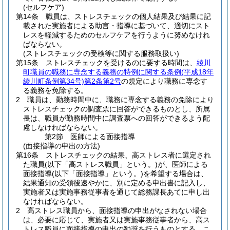
(セルフケア)
第14条
職員は、ストレスチェックの個人結果及び結果に記
載された実施者による助言・指導に基づいて、適切にスト
レスを軽減するためのセルフケアを行うように努めなけれ
ばならない。
(ストレスチェックの受検等に関する服務取扱い)
第15条
ストレスチェックを受けるのに要する時間は、
綾川
町職員の職務に専念する義務の特例に関する条例
(平成18年
綾川町条例第34号)
第2条第2号
の規定により職務に専念す
る義務を免除する。
2
職員は、勤務時間中に、職務に専念する義務の免除により
ストレスチェックの調査票に回答ができるものとし、所属
長は、職員が勤務時間中に調査票への回答ができるよう配
慮しなければならない。
第2節
医師による面接指導
(面接指導の申出の方法)
第16条
ストレスチェックの結果、高ストレス者に選定され
た職員
(以下「高ストレス職員」という。)
が、医師による
面接指導
(以下「面接指導」という。)
を希望する場合は、
結果通知の受領後速やかに、別に定める申出書に記入し、
実施者又は実施事務従事者を通じて総務課長あてに申し出
なければならない。
2
高ストレス職員から、面接指導の申出がなされない場合
は、必要に応じて、実施者又は実施事務従事者から、高ス
トレス職員に面接指導の申出の勧奨を行うものとする。
こ