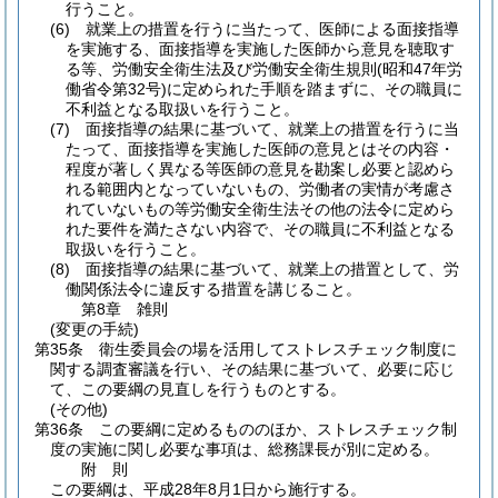
行うこと。
(6)
就業上の措置を行うに当たって、医師による面接指導
を実施する、面接指導を実施した医師から意見を聴取す
る等、労働安全衛生法及び労働安全衛生規則
(昭和47年労
働省令第32号)
に定められた手順を踏まずに、その職員に
不利益となる取扱いを行うこと。
(7)
面接指導の結果に基づいて、就業上の措置を行うに当
たって、面接指導を実施した医師の意見とはその内容・
程度が著しく異なる等医師の意見を勘案し必要と認めら
れる範囲内となっていないもの、労働者の実情が考慮さ
れていないもの等労働安全衛生法その他の法令に定めら
れた要件を満たさない内容で、その職員に不利益となる
取扱いを行うこと。
(8)
面接指導の結果に基づいて、就業上の措置として、労
働関係法令に違反する措置を講じること。
第8章
雑則
(変更の手続)
第35条
衛生委員会の場を活用してストレスチェック制度に
関する調査審議を行い、その結果に基づいて、必要に応じ
て、この要綱の見直しを行うものとする。
(その他)
第36条
この要綱に定めるもののほか、ストレスチェック制
度の実施に関し必要な事項は、総務課長が別に定める。
附
則
この要綱は、平成28年8月1日から施行する。