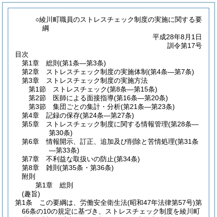
○綾川町職員のストレスチェック制度の実施に関する要
綱
平成28年8月1日
訓令第17号
目次
第1章
総則
(第1条―第3条)
第2章
ストレスチェック制度の実施体制
(第4条―第7条)
第3章
ストレスチェック制度の実施方法
第1節
ストレスチェック
(第8条―第15条)
第2節
医師による面接指導
(第16条―第20条)
第3節
集団ごとの集計・分析
(第21条―第23条)
第4章
記録の保存
(第24条―第27条)
第5章
ストレスチェック制度に関する情報管理
(第28条―
第30条)
第6章
情報開示、訂正、追加及び削除と苦情処理
(第31条
―第33条)
第7章
不利益な取扱いの防止
(第34条)
第8章
雑則
(第35条・第36条)
附則
第1章
総則
(趣旨)
第1条
この要綱は、労働安全衛生法
(昭和47年法律第57号)
第
66条の10の規定に基づき、ストレスチェック制度を綾川町