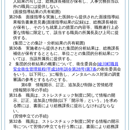
人結果の写しは、総務課長補佐が保有し、人事労務担当以
外の職員には提供しない。
(面接指導結果の共有範囲)
第29条
面接指導を実施した医師から提供された面接指導結
果報告書兼意見書
(面接指導結果の記録)
は、総務課長補佐
が保有し、そのうち就業上の措置の内容等、職務遂行上必
要な情報に限定して、該当する職員の所属長及び上司に提
供する。
(集団ごとの集計・分析結果の共有範囲)
第30条
実施者から提供された集団的分析結果は、総務課長
補佐が保有するとともに、単位ごとの集団的分析結果につ
いては、当該所属長に提供する。
2
集団的分析結果の概要について、衛生委員会
(
綾川町職員
安全衛生管理規程
(平成18年訓令第28号)
第7条
の衛生委員会
をいう。以下同じ。)
に報告し、メンタルヘルス対策の調査
審議の参考とするものとする。
第6章
情報開示、訂正、追加及び削除と苦情処理
(情報開示等の手続)
第31条
職員は、ストレスチェック制度に関して情報の開
示、訂正、追加及び削除
(以下「開示等」という。)
を求め
る際には、書面により総務課長に提出しなければならな
い。
(苦情申立ての手続)
第32条
職員は、ストレスチェック制度に関する情報の開示
等について苦情の申立てを行う際には、書面により総務課