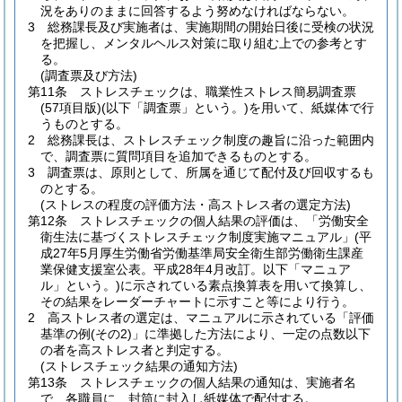
況をありのままに回答するよう努めなければならない。
3
総務課長及び実施者は、実施期間の開始日後に受検の状況
を把握し、メンタルヘルス対策に取り組む上での参考とす
る。
(調査票及び方法)
第11条
ストレスチェックは、職業性ストレス簡易調査票
(57項目版)
(以下「調査票」という。)
を用いて、紙媒体で行
うものとする。
2
総務課長は、ストレスチェック制度の趣旨に沿った範囲内
で、調査票に質問項目を追加できるものとする。
3
調査票は、原則として、所属を通じて配付及び回収するも
のとする。
(ストレスの程度の評価方法・高ストレス者の選定方法)
第12条
ストレスチェックの個人結果の評価は、「労働安全
衛生法に基づくストレスチェック制度実施マニュアル」
(平
成27年5月厚生労働省労働基準局安全衛生部労働衛生課産
業保健支援室公表。平成28年4月改訂。以下「マニュア
ル」という。)
に示されている素点換算表を用いて換算し、
その結果をレーダーチャートに示すこと等により行う。
2
高ストレス者の選定は、マニュアルに示されている「評価
基準の例
(その2)
」に準拠した方法により、一定の点数以下
の者を高ストレス者と判定する。
(ストレスチェック結果の通知方法)
第13条
ストレスチェックの個人結果の通知は、実施者名
で、各職員に、封筒に封入し紙媒体で配付する。