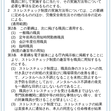
職員に対して実施するに当たり、その実施方法等について
必要な事項を定めるものとする。
2
ストレスチェック制度の実施方法等については、この要綱
に定めるもののほか、労働安全衛生法その他の法令の定め
による。
(適用範囲)
第2条
この要綱は、次に掲げる職員に適用する。
(1)
一般職の職員
(2)
定年前再任用短時間勤務職員
(3)
会計年度任用職員
(4)
臨時職員
(制度の趣旨等の周知)
第3条
本要綱を電子媒体による庁内掲示板に掲載することに
より、ストレスチェック制度の趣旨等を職員に周知するも
のとする。
(1)
ストレスチェック制度は、職員自身のストレスへの気
付き及びその対処の支援並びに職場環境の改善を通じ
て、メンタルヘルス不調となることを未然に防止する一
次予防を目的としており、メンタルヘルス不調者の発見
を一義的な目的とはしないものであること。
(2)
職員がストレスチェックを受ける義務まではないが、
専門医療機関に通院中等の特別な事情がない限り、全て
の対象職員が受けることが望ましいこと。
(3)
ストレスチェック制度では、ストレスチェックの結果
は直接本人に通知され、本人の同意なく任命権者が結果