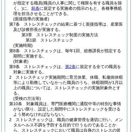
が指定する職員
(職員の人事に関して権限を有する職員を除
く。)
に、
前条
に規定する実施者の指示のもと、各種事務処
理を担当させることができる。
(面接指導の実施者)
第7条
ストレスチェックの結果に基づく面接指導は、産業医
及び診療所長が実施する。
第3章
ストレスチェック制度の実施方法
第1節
ストレスチェック
(実施時期)
第8条
ストレスチェックは、毎年1回、総務課長が指定する
期間に実施する。
(対象者)
第9条
ストレスチェックは、
第2条
に規定する全ての職員を
対象に実施する。
2
ストレスチェック実施期間に育児休業、休職、私傷病休暇
等により勤務していなかった職員のうち、休暇期間が1月以
上の職員については、ストレスチェックの実施対象外とす
る。
(受検の方法等)
第10条
対象職員は、専門医療機関に通院中等の特別な事情
がない限り、設定した期間中にストレスチェックを受ける
よう努めなければならない。
2
ストレスチェックは、職員の健康管理を適切に行い、メン
タルヘルス不調を予防する目的で行うものであることか
ら、ストレスチェックにおいて職員は自身のストレスの状