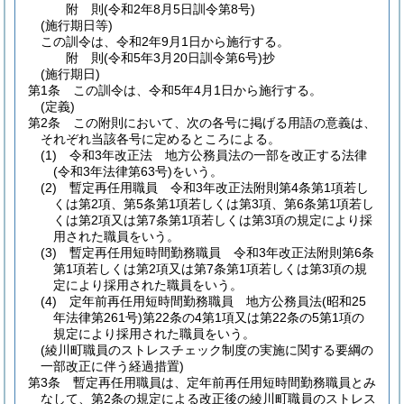
附
則
(令和2年8月5日
訓令第8号)
(施行期日等)
この訓令は、令和2年9月1日から施行する。
附
則
(令和5年3月20日
訓令第6号)
抄
(施行期日)
第1条
この訓令は、令和5年4月1日から施行する。
(定義)
第2条
この附則において、次の各号に掲げる用語の意義は、
それぞれ当該各号に定めるところによる。
(1)
令和3年改正法 地方公務員法の一部を改正する法律
(令和3年法律第63号)
をいう。
(2)
暫定再任用職員 令和3年改正法附則第4条第1項若し
くは第2項、第5条第1項若しくは第3項、第6条第1項若し
くは第2項又は第7条第1項若しくは第3項の規定により採
用された職員をいう。
(3)
暫定再任用短時間勤務職員 令和3年改正法附則第6条
第1項若しくは第2項又は第7条第1項若しくは第3項の規
定により採用された職員をいう。
(4)
定年前再任用短時間勤務職員 地方公務員法
(昭和25
年法律第261号)
第22条の4第1項又は第22条の5第1項の
規定により採用された職員をいう。
(綾川町職員のストレスチェック制度の実施に関する要綱の
一部改正に伴う経過措置)
第3条
暫定再任用職員は、定年前再任用短時間勤務職員とみ
なして、第2条の規定による改正後の綾川町職員のストレス