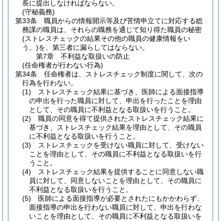
長に提出しなければならない。
(守秘義務)
第33条
職員からの情報開示等及び苦情申立てに対応する総
務課の職員は、それらの職務を通じて知り得た職員の秘密
(ストレスチェックの結果その他の職員の健康情報をい
う。)
を、第三者に漏らしてはならない。
第7章
不利益な取扱いの防止
(任命権者が行わない行為)
第34条
任命権者は、ストレスチェック制度に関して、次の
行為を行わない。
(1)
ストレスチェック結果に基づき、医師による面接指導
の申出を行った職員に対して、申出を行ったことを理由
として、その職員に不利益となる取扱いを行うこと。
(2)
職員の同意を得て提供されたストレスチェック結果に
基づき、ストレスチェック結果を理由として、その職員
に不利益となる取扱いを行うこと。
(3)
ストレスチェックを受けない職員に対して、受けない
ことを理由として、その職員に不利益となる取扱いを行
うこと。
(4)
ストレスチェック結果を提供することに同意しない職
員に対して、同意しないことを理由として、その職員に
不利益となる取扱いを行うこと。
(5)
医師による面接指導が必要とされたにもかかわらず、
面接指導の申出を行わない職員に対して、申出を行わな
いことを理由として、その職員に不利益となる取扱いを