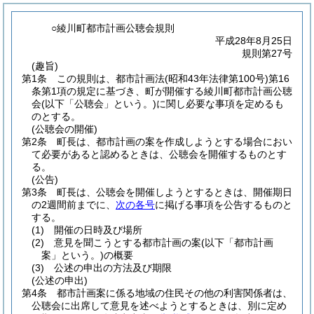
○綾川町都市計画公聴会規則
平成28年8月25日
規則第27号
(趣旨)
第1条
この規則は、都市計画法
(昭和43年法律第100号)
第16
条第1項の規定に基づき、町が開催する綾川町都市計画公聴
会
(以下「公聴会」という。)
に関し必要な事項を定めるも
のとする。
(公聴会の開催)
第2条
町長は、都市計画の案を作成しようとする場合におい
て必要があると認めるときは、公聴会を開催するものとす
る。
(公告)
第3条
町長は、公聴会を開催しようとするときは、開催期日
の2週間前までに、
次の各号
に掲げる事項を公告するものと
する。
(1)
開催の日時及び場所
(2)
意見を聞こうとする都市計画の案
(以下「都市計画
案」という。)
の概要
(3)
公述の申出の方法及び期限
(公述の申出)
第4条
都市計画案に係る地域の住民その他の利害関係者は、
公聴会に出席して意見を述べようとするときは、別に定め