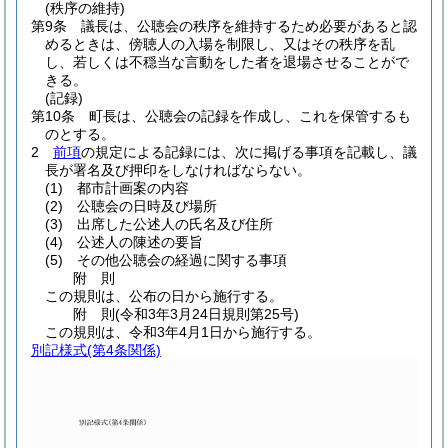
(秩序の維持)
第9条
議長は、公聴会の秩序を維持するため必要があると認
めるときは、傍聴人の入場を制限し、又はその秩序を乱
し、若しくは不穏当な言動をした者を退場させることがで
きる。
(記録)
第10条
町長は、公聴会の記録を作成し、これを保管するも
のとする。
2
前項
の規定による記録には、次に掲げる事項を記載し、議
長が署名及び押印をしなければならない。
(1)
都市計画案の内容
(2)
公聴会の日時及び場所
(3)
出席した公述人の氏名及び住所
(4)
公述人の陳述の要旨
(5)
その他公聴会の経過に関する事項
附
則
この規則は、公布の日から施行する。
附
則
(令和3年3月24日
規則第25号)
この規則は、令和3年4月1日から施行する。
別記様式
(第4条関係)