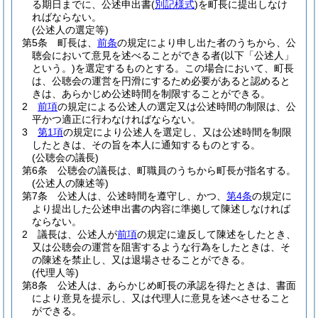
る期日までに、公述申出書
(
別記様式
)
を町長に提出しなけ
ればならない。
(公述人の選定等)
第5条
町長は、
前条
の規定により申し出た者のうちから、公
聴会において意見を述べることができる者
(以下「公述人」
という。)
を選定するものとする。
この場合において、町長
は、公聴会の運営を円滑にするため必要があると認めると
きは、あらかじめ公述時間を制限することができる。
2
前項
の規定による公述人の選定又は公述時間の制限は、公
平かつ適正に行わなければならない。
3
第1項
の規定により公述人を選定し、又は公述時間を制限
したときは、その旨を本人に通知するものとする。
(公聴会の議長)
第6条
公聴会の議長は、町職員のうちから町長が指名する。
(公述人の陳述等)
第7条
公述人は、公述時間を遵守し、かつ、
第4条
の規定に
より提出した公述申出書の内容に準拠して陳述しなければ
ならない。
2
議長は、公述人が
前項
の規定に違反して陳述をしたとき、
又は公聴会の運営を阻害するような行為をしたときは、そ
の陳述を禁止し、又は退場させることができる。
(代理人等)
第8条
公述人は、あらかじめ町長の承認を得たときは、書面
により意見を提示し、又は代理人に意見を述べさせること
ができる。