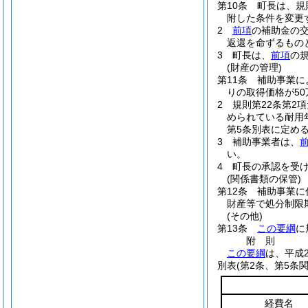
第10条
町長は、規
附した条件を変更
2
前項
の補助金の交
返還を命ずるもの
3
町長は、
前項
の
(財産の管理)
第11条
補助事業に
りの取得価格が5
2
規則第22条第2
められている耐用
第5条別表に定め
3
補助事業者は、
い。
4
町長の承認を受
(関係書類の保管)
第12条
補助事業に
財産等で処分制限
(その他)
第13条
この要綱
に
附
則
この要綱
は、平成
別表
(第2条、第5条関
経費名