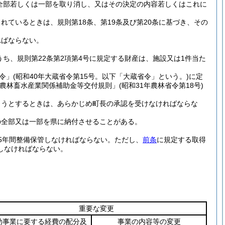
全部若しくは一部を取り消し、又はその決定の内容若しくはこれに
ているときは、規則第18条、第19条及び第20条に基づき、その
ればならない。
うち、規則第22条第2項第4号に規定する財産は、施設又は1件当た
令」
(昭和40年大蔵省令第15号。以下「大蔵省令」という。)
に定
「農林畜水産業関係補助金等交付規則」
(昭和31年農林省令第18号)
ようとするときは、あらかじめ町長の承認を受けなければならな
の全部又は一部を県に納付させることがある。
5年間整備保管しなければならない。
ただし、
前条
に規定する取得
しなければならない。
重要な変更
助事業に要する経費の配分及
事業の内容等の変更