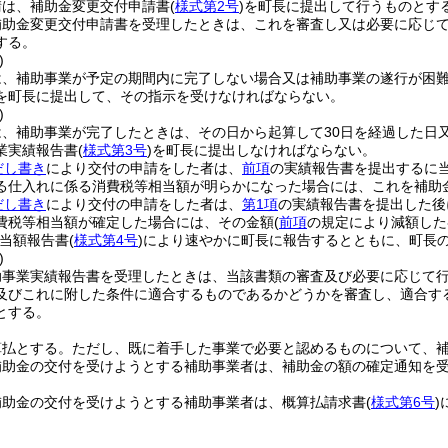
請は、補助金変更交付申請書
(
様式第2号
)
を町長に提出して行うものとす
補助金変更交付申請書を受理したときは、これを審査し又は必要に応じ
する。
)
は、補助事業が予定の期間内に完了しない場合又は補助事業の遂行が困
を町長に提出して、その指示を受けなければならない。
)
、補助事業が完了したときは、その日から起算して30日を経過した日又
業実績報告書
(
様式第3号
)
を町長に提出しなければならない。
だし書き
により交付の申請をした者は、
前項
の実績報告書を提出するに
る仕入れに係る消費税等相当額が明らかになった場合には、これを補助
だし書き
により交付の申請をした者は、
第1項
の実績報告書を提出した後
費税等相当額が確定した場合には、その金額
(
前項
の規定により減額した
当額報告書
(
様式第4号
)
により速やかに町長に報告するとともに、町長
)
助事業実績報告書を受理したときは、当該書類の審査及び必要に応じて
及びこれに附した条件に適合するものであるかどうかを審査し、適合す
とする。
算払とする。
ただし、既に着手した事業で必要と認めるものについて、
補助金の交付を受けようとする補助事業者は、補助金の額の確定通知を
補助金の交付を受けようとする補助事業者は、概算払請求書
(
様式第6号
)