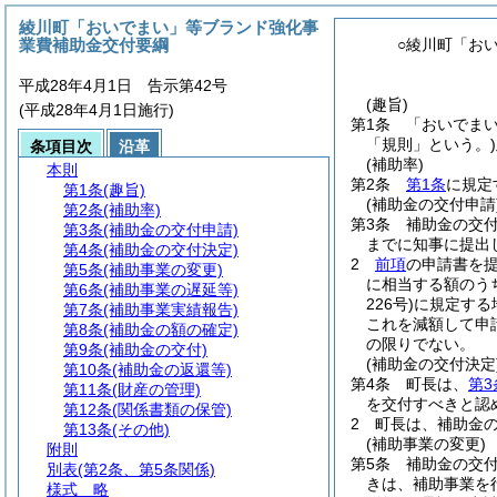
綾川町「おいでまい」等ブランド強化事
業費補助金交付要綱
○綾川町「お
平成28年4月1日 告示第42号
(趣旨)
(平成28年4月1日施行)
第1条
「おいでま
「規則」という。)
条項目次
沿革
(補助率)
本則
第2条
第1条
に規定
第1条
(趣旨)
(補助金の交付申請
第2条
(補助率)
第3条
補助金の交
第3条
(補助金の交付申請)
までに知事に提出
第4条
(補助金の交付決定)
2
前項
の申請書を
第5条
(補助事業の変更)
に相当する額のう
第6条
(補助事業の遅延等)
226号)
に規定する
第7条
(補助事業実績報告)
これを減額して申
第8条
(補助金の額の確定)
の限りでない。
第9条
(補助金の交付)
(補助金の交付決定
第10条
(補助金の返還等)
第4条
町長は、
第3
第11条
(財産の管理)
を交付すべきと認
第12条
(関係書類の保管)
2
町長は、補助金
第13条
(その他)
(補助事業の変更)
附則
第5条
補助金の交
別表
(第2条、第5条関係)
きは、補助事業を
様式
略