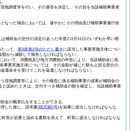
る。
て現地調査等を行い、その適否を決定し、その旨を当該補助事業者
難となった場合においては、速やかにその理由及び補助事業遂行状
は補助金の交付の決定のあった年度の3月31日のいずれか早い期
当たって、
第3条第2項のただし書き
に該当した事業実施主体につい
金額から減額して報告しなければならない。
において、消費税及び地方消費税の申告により、当該補助金に係
各事業実施主体については、その金額が減じた額を上回る部分の
の返還命令を受けてこれを返還しなければならない。
行う現地調査等により、その報告に係る補助事業の成果が補助金の
ると認めたときは、交付すべき補助金の額を確定し、当該補助事業
補助金の概算払をすることができる。
受理した後に、請求書
(
様式第5号
)
を知事に提出しなければならな
に町長が必要と認める書類を添えて、町長に提出しなければならな