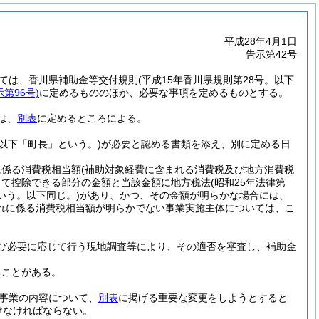
平成28年4月1日
告示第42号
ては、香川県補助金等交付規則
(平成15年香川県規則第28号。以下
第96号)
に定めるもののほか、必要な事項を定めるものとする。
は、
別表
に定めるところによる。
(以下「町長」という。)
が必要と認める書類を添え、別に定める日
に係る消費税相当額
(補助対象経費に含まれる消費税及び地方消費税
して控除できる部分の金額と当該金額に地方税法
(昭和25年法律第
いう。以下同じ。)
があり、かつ、その金額が明らかな場合には、
れに係る消費税相当額が明らかでない事業実施主体については、こ
び必要に応じて行う現地調査等により、その適否を審査し、補助金
ることがある。
事業の内容について、
別表
に掲げる重要な変更をしようとすると
けなければならない。