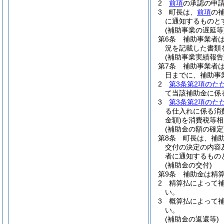
2
前項
の承認の申
3
町長は、
前項
の
に通知するものと
(補助事業の遅延等
第6条
補助事業者
況を記載した書類
(補助事業実績報告
第7条
補助事業者は
日までに、補助事
2
第3条第2項のた
て当該補助金に係
3
第3条第2項のた
る仕入れに係る消
金額)
を消費税等相
(補助金の額の確定
第8条
町長は、補
交付の決定の内容
者に通知するもの
(補助金の交付)
第9条
補助金は精
2
精算払によって
い。
3
概算払によって
い。
(補助金の返還等)