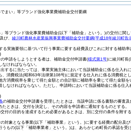
いでまい」等ブランド強化事業費補助金交付要綱
い」等ブランド強化事業費補助金
(以下「補助金」という。)
の交付に関し
及び、
綾川町農林水産業振興事業費補助金交付要綱
(平成18年綾川町告示
する実施要領に基づいて行う事業に要する経費及びこれに対する補助率
)
付の申請をしようとする者は、補助金交付申請書
(
様式第1号
)
に綾川町長
しなければならない。
提出するに当たっては、事業実施主体において当該補助金に係る仕入れ
ち、消費税法
(昭和63年法律第108号)
に規定する仕入れに係る消費税と
地方消費税率を乗じて得た金額との合計額に補助率を乗じて得た金額を
請しなければならない。
ただし、申請時において当該補助金に係る仕入
)
条
の補助金交付申請書を受理したときは、当該申請に係る書類の審査及
めたときは、交付を決定し、その内容を申請者に通知するものとする。
の交付の目的を達成するため必要があるときは、別に交付の条件を附す
付の対象となる事業
(以下「補助事業」という。)
に要する経費の配分及び
行うもの
(以下「補助事業者」という。)
は、あらかじめ町長の承認を受