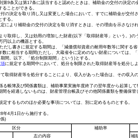
則第9条又は第17条に該当すると認めたときは、補助金の交付の決定の
することができる。
付の決定を取り消し又は変更した場合において、すでに補助金が交付され
とする。
規定により補助金の交付の決定を取り消すときは、その理由を示さなけ
より取得し、又は効用の増加した財産
(以下「取得財産等」という。)
の
0万円以上の機器とする。
項ただし書きに規定する期間は、「減価償却資産の耐用年数等に関する省
年数に相当する期間
(ただし、大蔵省令に定めのない財産については、
る期間。以下、「処分制限期間」という)
とする。
前項
に規定する期間中において、処分を制限された取得財産等を処分し
けて取得財産等を処分することにより、収入があった場合は、その収入
係る帳簿及び関係書類は、補助事業実施年度終了の翌年度から起算して
期間を経過しないものは、財産管理台帳及びその他関係書類を整備保管
規定するもののほか必要な事項については、別に定めるものとする。
28年4月1日から施行する。
係)
区分
補助率
左の内容
補