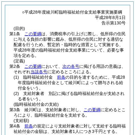
○平成28年度綾川町臨時福祉給付金支給事業実施要綱
平成28年8月1日
告示第130号
(目的)
第1条
この要綱
は、消費税率の引上げに際し、低所得の住民
に与える負担の影響に鑑み、低所得の住民に対する適切な
配慮を行うため、暫定的・臨時的な措置として実施する、
平成28年度の臨時福祉給付金支給事業について、必要な事
項を定める。
(定義)
第2条
この要綱
において、
次の各号
に掲げる用語の意義は、
それぞれ
当該各号
に定めるところによる。
(1)
臨時福祉給付金
前条
の目的を達するために、平成28
年度臨時福祉給付金として綾川町によって贈与される給
付金をいう。
(2)
支給対象者 別記に掲げる臨時福祉給付金が支給され
る者をいう。
(臨時福祉給付金の支給)
第3条
綾川町は、支給対象者に対し、
この要綱
に定めるとこ
ろにより、臨時福祉給付金を支給する。
(支給額)
第4条
前条
の規定により支給対象者に対して支給する臨時福
祉給付金の金額は、支給対象者1人につき3千円とする。