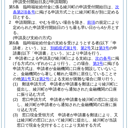
(申請受付開始日及び申請期限)
第5条
臨時福祉給付金に係る綾川町の申請受付開始日は、
次
条第2項各号
に掲げる申請方式ごとに綾川町長が別に定める
日とする。
2
申請期限は、やむを得ない場合を除き、
前項
の規定により
定められた申請受付開始日のうち最も早い日から4か月とす
る。
(申請及び支給の方式)
第6条
臨時福祉給付金の支給を受けようとする者
(以下「申
請者」という。)
は、
別紙様式第1号
、
第2号
又は
第3号
の申
請書
(以下「申請書」という。)
により申請を行う。
2
申請者による申請及び綾川町による支給は、
次の各号
に掲
げる方式のいずれかにより行う。
この場合、
第3号
に掲げる
申請方式は、申請者が金融機関に口座を開設していないこ
と、金融機関から著しく離れた場所に居住していることそ
の他
第1号
又は
第2号
による支給が困難な場合に限り行う。
(1)
郵送申請方式 申請者が申請書を郵送により綾川町に
提出し、綾川町が申請者から通知された金融機関の口座
に振り込む方式
(2)
窓口申請方式 申請者が申請書を綾川町の窓口に提出
し、綾川町が申請者から通知された金融機関の口座に振
り込む方式
(3)
窓口現金受領方式 申請者が申請書を郵送により、又
は綾川町の窓口において綾川町に提出し、綾川町が当該
窓口で現金を交付することにより支給する方式