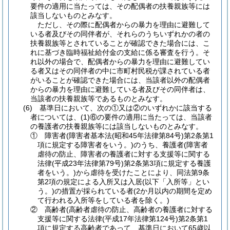
要件の適用に当たっては、その配偶者の扶養親族等には
該当しないものとみなす。
ただし、その際に配偶者からの暴力を理由に避難して
いる者及びその同伴者が、それらのうちいずれかの者の
扶養親族等とされていることが確認できた場合には、こ
れに基づき臨時福祉給付金の支給に係る審査を行う。そ
れ以外の場合で、配偶者からの暴力を理由に避難してい
る者又はその同伴者の中に市町村民税が課されている者
がいることが確認できた場合には、当該者以外の配偶者
からの暴力を理由に避難している者及びその同伴者は、
当該者の扶養親族等であるものとみなす。
(6) 基準日において、次の①又は②のいずれかに該当する
者については、(1)⑥の要件の適用に当たっては、当該者
の養護者の扶養親族等には該当しないものとみなす。
① 障害者(障害者基本法(昭和45年法律第84号)第2条第1
項に規定する障害者をいう。)のうち、養護者(障害者
虐待の防止、障害者の養護者に対する支援等に関する
法律(平成23年法律第79号)第2条第3項に規定する養護
者をいう。)から虐待を受けたことにより、同法第9条
第2項の規定による入所又は入居(以下「入所等」とい
う。)の措置が採られている者(2か月以内の期間を定め
て行われる入所等をしている者を除く。)
② 高齢者(高齢者虐待の防止、高齢者の養護者に対する
支援等に関する法律(平成17年法律第124号)第2条第1
項に規定する高齢者であって、基準日において65歳以