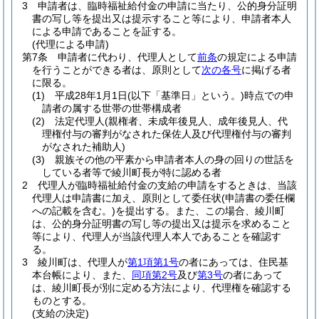
3
申請者は、臨時福祉給付金の申請に当たり、公的身分証明
書の写し等を提出又は提示すること等により、申請者本人
による申請であることを証する。
(代理による申請)
第7条
申請者に代わり、代理人として
前条
の規定による申請
を行うことができる者は、原則として
次の各号
に掲げる者
に限る。
(1)
平成28年1月1日
(以下「基準日」という。)
時点での申
請者の属する世帯の世帯構成者
(2)
法定代理人
(親権者、未成年後見人、成年後見人、代
理権付与の審判がなされた保佐人及び代理権付与の審判
がなされた補助人)
(3)
親族その他の平素から申請者本人の身の回りの世話を
している者等で綾川町長が特に認める者
2
代理人が臨時福祉給付金の支給の申請をするときは、当該
代理人は申請書に加え、原則として委任状
(申請書の委任欄
への記載を含む。)
を提出する。
また、この場合、綾川町
は、公的身分証明書の写し等の提出又は提示を求めること
等により、代理人が当該代理人本人であることを確認す
る。
3
綾川町は、代理人が
第1項第1号
の者にあっては、住民基
本台帳により、また、
同項第2号
及び
第3号
の者にあって
は、綾川町長が別に定める方法により、代理権を確認する
ものとする。
(支給の決定)