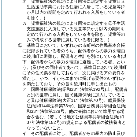
オ 児童福祉法の規定により同法に規定する児童自立
生活援助事業における住居に入居している児童等(2
か月以内の期間を定めて行われる入所をしている者
を除く。)
カ 児童福祉法の規定により同法に規定する母子生活
支援施設に入所している児童等(2か月以内の期間を
定めて行われる入所をしている者を除き、児童等の
みで構成する世帯に属している者に限る。)
⑤ 基準日において、いずれかの市町村の住民基本台帳
に記録されている者のうち、配偶者からの暴力を理由
に綾川町に避難し、配偶者と生計を別にしている者(以
下「配偶者からの暴力を理由に避難している者」とい
う。)及びその同伴者であって、基準日において綾川町
にその住民票を移しておらず、次に掲げるアの要件を
満たし、かつ、イからエまでに掲げる要件のいずれか
を満たしており、その旨を綾川町に申し出たもの
ア 国民健康保険法(昭和33年法律第192号)上、配偶者
と別の世帯に属し、国民健康保険に加入しているこ
と又は健康保険法(大正11年法律第70号)、船員保険
法(昭和14年法律第73号)、国家公務員共済組合法(昭
和33年法律第128号。他の法律において準用する場
合を含む。)若しくは地方公務員等共済組合法(昭和
37年法律第152号)の規定による配偶者の被扶養者と
なっていないこと。
イ その配偶者に対し、配偶者からの暴力の防止及び