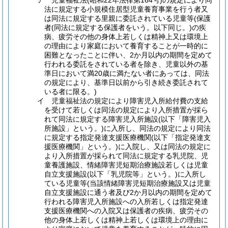
ア 児童福祉法(昭和22年法律第164号)の規定により同
法に規定する小規模住居型児童養育事業を行う者又
は同法に規定する里親に委託されている児童等(保護
者(同法に規定する保護者をいう。以下同じ。)の疾
病、疲労その他の身体上若しくは精神上又は環境上
の理由により家庭において養育することが一時的に
困難となったことに伴い、2か月以内の期間を定めて
行われる委託をされている者を除き、児童以外の基
準日において満20歳に満たない者にあっては、同法
の規定により、基準日以前から引き続き委託されて
いる者に限る。)
イ 児童福祉法の規定により障害児入所給付費の支給
を受けて若しくは同法の規定により入所措置が採ら
れて同法に規定する障害児入所施設(以下「障害児入
所施設」という。)に入所し、同法の規定により同法
に規定する指定発達支援医療機関(以下「指定発達支
援医療機関」という。)に入院し、又は同法の規定に
より入所措置が採られて同法に規定する乳児院、児
童養護施設、情緒障害児短期治療施設若しくは児童
自立支援施設(以下「乳児院等」という。)に入所し
ている児童等(当該情緒障害児短期治療施設又は児童
自立支援施設に通う者及び2か月以内の期間を定めて
行われる障害児入所施設への入所若しくは指定発達
支援医療機関への入院又は保護者の疾病、疲労その
他の身体上若しくは精神上若しくは環境上の理由に