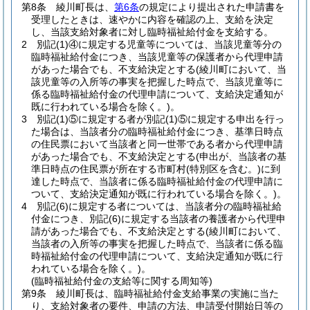
第8条
綾川町長は、
第6条
の規定により提出された申請書を
受理したときは、速やかに内容を確認の上、支給を決定
し、当該支給対象者に対し臨時福祉給付金を支給する。
2
別記
(1)
④に規定する児童等については、当該児童等分の
臨時福祉給付金につき、当該児童等の保護者から代理申請
があった場合でも、不支給決定とする
(綾川町において、当
該児童等の入所等の事実を把握した時点で、当該児童等に
係る臨時福祉給付金の代理申請について、支給決定通知が
既に行われている場合を除く。)
。
3
別記
(1)
⑤に規定する者が別記
(1)
⑤に規定する申出を行っ
た場合は、当該者分の臨時福祉給付金につき、基準日時点
の住民票において当該者と同一世帯である者から代理申請
があった場合でも、不支給決定とする
(申出が、当該者の基
準日時点の住民票が所在する市町村
(特別区を含む。)
に到
達した時点で、当該者に係る臨時福祉給付金の代理申請に
ついて、支給決定通知が既に行われている場合を除く。)
。
4
別記
(6)
に規定する者については、当該者分の臨時福祉給
付金につき、別記
(6)
に規定する当該者の養護者から代理申
請があった場合でも、不支給決定とする
(綾川町において、
当該者の入所等の事実を把握した時点で、当該者に係る臨
時福祉給付金の代理申請について、支給決定通知が既に行
われている場合を除く。)
。
(臨時福祉給付金の支給等に関する周知等)
第9条
綾川町長は、臨時福祉給付金支給事業の実施に当た
り、支給対象者の要件、申請の方法、申請受付開始日等の