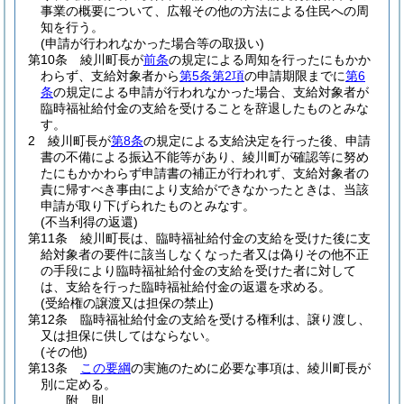
事業の概要について、広報その他の方法による住民への周
知を行う。
(申請が行われなかった場合等の取扱い)
第10条
綾川町長が
前条
の規定による周知を行ったにもかか
わらず、支給対象者から
第5条第2項
の申請期限までに
第6
条
の規定による申請が行われなかった場合、支給対象者が
臨時福祉給付金の支給を受けることを辞退したものとみな
す。
2
綾川町長が
第8条
の規定による支給決定を行った後、申請
書の不備による振込不能等があり、綾川町が確認等に努め
たにもかかわらず申請書の補正が行われず、支給対象者の
責に帰すべき事由により支給ができなかったときは、当該
申請が取り下げられたものとみなす。
(不当利得の返還)
第11条
綾川町長は、臨時福祉給付金の支給を受けた後に支
給対象者の要件に該当しなくなった者又は偽りその他不正
の手段により臨時福祉給付金の支給を受けた者に対して
は、支給を行った臨時福祉給付金の返還を求める。
(受給権の譲渡又は担保の禁止)
第12条
臨時福祉給付金の支給を受ける権利は、譲り渡し、
又は担保に供してはならない。
(その他)
第13条
この要綱
の実施のために必要な事項は、綾川町長が
別に定める。
附
則