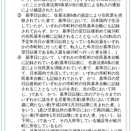
ったことが住基法第9条第1項の規定による転入の通知
により確認されたもの
③ 基準日以前に、住基法第8条の規定により住民票を消
除されていた者で、基準日において、日本国内で生活
していたが、いずれの市町村の住民基本台帳にも記録
されておらず、かつ、基準日の翌日以後初めて綾川町
の住民基本台帳に記録されることとなったもの(転出の
予定年月日が基準日以前となっている転出届をいずれ
かの市町村に行った者で、転入した年月日が基準日の
翌日以後である転入届を綾川町へ行った者を除く。)
④ 基準日において、いずれかの市町村の住民基本台帳
に記録されている者(基準日以前に、住基法第8条の規
定により住民票を消除されていた者で、基準日におい
て、日本国内で生活していたが、いずれの市町村の住
民基本台帳にも記録されておらず、かつ、基準日の翌
日以後初めていずれかの市町村の住民基本台帳に記録
されることとなったものを含む。次の⑤において同
じ。)であり、かつ、基準日以後に次のアからカまでの
いずれかに該当する児童等(児童(基準日において満18
歳に満たない者(平成10年1月3日以降に生まれた者。)
をいう。)及び児童以外の基準日において満20歳に満た
ない者(平成8年1月3日以降に生まれた者。)をいう。以
下同じ。)であって、その入所等している施設等が綾川
町に所在しているもの