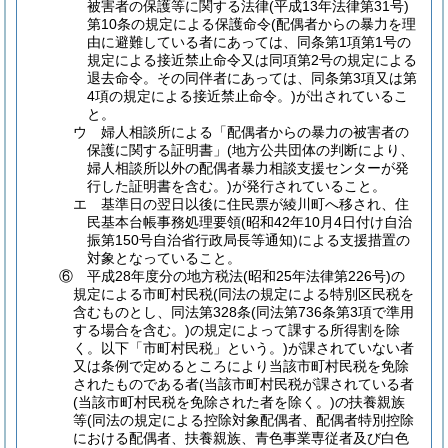
被害者の保護等に関する法律(平成13年法律第31号)
第10条の規定による保護命令(配偶者からの暴力を理
由に避難している者にあっては、同条第1項第1号の
規定による接近禁止命令又は同項第2号の規定による
退去命令。その同伴者にあっては、同条第3項又は第
4項の規定による接近禁止命令。)が出されているこ
と。
ウ 婦人相談所による「配偶者からの暴力の被害者の
保護に関する証明書」(地方公共団体の判断により、
婦人相談所以外の配偶者暴力相談支援センターが発
行した証明書を含む。)が発行されていること。
エ 基準日の翌日以後に住民票が綾川町へ移され、住
民基本台帳事務処理要領(昭和42年10月4日付け自治
振第150号自治省行政局長等通知)による支援措置の
対象となっていること。
⑥ 平成28年度分の地方税法(昭和25年法律第226号)の
規定による市町村民税(同法の規定による特別区民税を
含むものとし、同法第328条(同法第736条第3項で準用
する場合を含む。)の規定によって課する所得割を除
く。以下「市町村民税」という。)が課されていない者
又は条例で定めるところにより当該市町村民税を免除
されたものである者(当該市町村民税が課されている者
(当該市町村民税を免除された者を除く。)の扶養親族
等(同法の規定による控除対象配偶者、配偶者特別控除
における配偶者、扶養親族、青色事業専従者及び白色