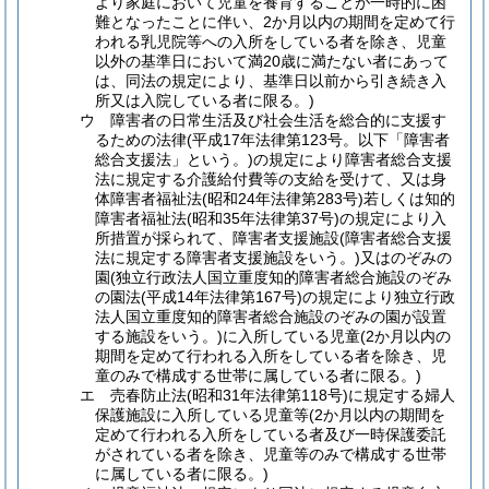
より家庭において児童を養育することが一時的に困
難となったことに伴い、2か月以内の期間を定めて行
われる乳児院等への入所をしている者を除き、児童
以外の基準日において満20歳に満たない者にあって
は、同法の規定により、基準日以前から引き続き入
所又は入院している者に限る。)
ウ 障害者の日常生活及び社会生活を総合的に支援す
るための法律(平成17年法律第123号。以下「障害者
総合支援法」という。)の規定により障害者総合支援
法に規定する介護給付費等の支給を受けて、又は身
体障害者福祉法(昭和24年法律第283号)若しくは知的
障害者福祉法(昭和35年法律第37号)の規定により入
所措置が採られて、障害者支援施設(障害者総合支援
法に規定する障害者支援施設をいう。)又はのぞみの
園(独立行政法人国立重度知的障害者総合施設のぞみ
の園法(平成14年法律第167号)の規定により独立行政
法人国立重度知的障害者総合施設のぞみの園が設置
する施設をいう。)に入所している児童(2か月以内の
期間を定めて行われる入所をしている者を除き、児
童のみで構成する世帯に属している者に限る。)
エ 売春防止法(昭和31年法律第118号)に規定する婦人
保護施設に入所している児童等(2か月以内の期間を
定めて行われる入所をしている者及び一時保護委託
がされている者を除き、児童等のみで構成する世帯
に属している者に限る。)