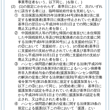
事業専従者をいう。以下同じ。)を除く。)
(2) (1)の規定にかかわらず、基準日において、次のいずれ
かに該当する者には、臨時福祉給付金を支給しない。
① 生活保護法(昭和25年法律第144号)第6条第1項に規
定する被保護者(基準日に保護が停止されていた者及び
基準日の翌日から平成28年10月1日までの間に保護が
廃止又は停止された者を除く。)
② 中国残留邦人等の円滑な帰国の促進並びに永住帰国
した中国残留邦人等及び特定配偶者の自立の支援に関
する法律(平成6年法律第30号)による支援給付(以下こ
の②において「支援給付」という。)の受給者(基準日
に支援給付の支給が停止されていた者及び基準日の翌
日から平成28年10月1日までの間に支援給付の支給が
廃止又は停止された者を除く。)
③ ハンセン病問題の解決の促進に関する法律(平成20年
法律第82号)第15条第3項の規定によるハンセン病療養
所非入所者給与金の受給者(援護加算(ハンセン病問題
の解決の促進に関する法律施行規則(平成21年厚生労働
省令第75号)第15条第3項に規定する援護加算をいう。
以下この③において同じ。)の受給者に限り、基準日に
援護加算の認定を停止されていた者及び基準日の翌日
から平成28年10月1日までの間に援護加算の認定を廃
止され、又は停止された者を除く。)
④ ハンセン病問題の解決の促進に関する法律第19条の
規定による援護(以下この④において「援護」とい