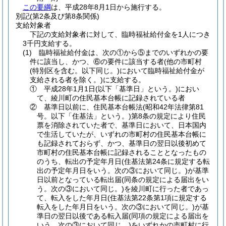
この要綱
は、平成28年8月1日から施行する。
別記
(第2条及び第8条関係)
支給対象者
下記の支給対象者に対して、臨時福祉給付金を1人につき
3千円支給する。
(1) 臨時福祉給付金は、次の①から⑤までのいずれかの要
件に該当し、かつ、⑥の要件に該当する者(他の市町村
(特別区を含む。以下同じ。)において臨時福祉給付金が
支給される者を除く。)に支給する。
① 平成28年1月1日(以下「基準日」という。)におい
て、綾川町の住民基本台帳に記録されている者
② 基準日以前に、住民基本台帳法(昭和42年法律第81
号。以下「住基法」という。)第8条の規定により住民
票を消除されていた者で、基準日において、日本国内
で生活していたが、いずれの市町村の住民基本台帳に
も記録されておらず、かつ、基準日の翌日以後初めて
市町村の住民基本台帳に記録されることとなったもの
のうち、転出の予定年月日(住基法第24条に規定する転
出の予定年月日をいう。次の③において同じ。)が基準
日以前となっている転出届(同条の規定による届出をい
う。次の③において同じ。)を綾川町に行った者であっ
て、転入をした年月日(住基法第22条第1項に規定する
転入をした年月日をいう。次の③において同じ。)が基
準日の翌日以後である転入届(同項の規定による届出を
いう。次の③において同じ。)をいずれかの市町村に行