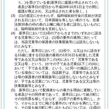
う。)を受けている者(基準日に援護が停止されていた
者及び基準日の翌日から平成28年10月1日までの間に
援護が廃止され、又は停止された者を除く。)
(3) (1)の規定にかかわらず、臨時福祉給付金の支給が決定
される日において、日本国籍を有しない者のうち、住基
法第30条の45の表の上欄に掲げる者に該当しないものに
は、臨時福祉給付金を支給しない。
(4) 基準日において(1)④のアからカまでのいずれかに該当
する児童等については、(1)⑥の要件の適用に当たって
は、当該児童等の保護者の扶養親族等には該当しないも
のとみなす。
ただし、基準日において、(1)④ウ、エ又はカに該当す
る15歳に達する日以後の最初の3月31日を経過した児童
等である父又は母(以下この(4)において「児童等である
父又は母」という。)がその子である児童(以下この(4)に
おいて「子である児童」という。)と同一の施設に入所し
ている場合については、当該親子は、児童等である父又
は母の保護者の扶養親族等には該当しないものとみなす
が、子である児童については、児童等である父又は母の
扶養親族等とみなす。
(5) 基準日において配偶者からの暴力を理由に避難してい
る者及びその同伴者であって、基準日において綾川町に
その住民票を移しておらず、(1)⑤アの要件を満たし、か
つ、イからエまでに掲げる要件のいずれかを満たしてお
り、その旨を綾川町に申し出たものについては、(1)⑥の