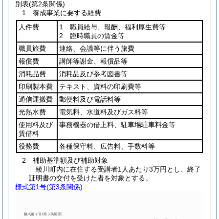
別表
(第2条関係)
1 養成事業に要する経費
人件費
1 職員給与、報酬、福利厚生費等
2 臨時職員の賃金等
職員旅費
連絡、会議等に伴う旅費
報償費
講師等謝金、報償品等
消耗品費
消耗品及び参考図書等
印刷製本費
テキスト、資料の印刷費等
通信運搬費
郵便料及び電話料等
光熱水費
電気料、水道料及びガス料等
使用料及び
事務機器の借上料、駐車場駐車料金等
賃借料
役務費
各種保守料、広告料、手数料等
2 補助基準額及び補助対象
綾川町内に在住する受講者1人あたり3万円とし、終了
証明書の交付を受けた者を対象とする。
様式第1号
(第3条関係)