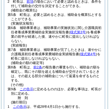
2
町長は、
前項
の場合において必要と認めるときは、条件を
付して補助金の交付を決定することができる。
(補助金の概算払)
第5条
町長は、必要と認めるときは、補助金を概算払とする
ことができる。
(実施状況報告)
第6条
補助事業者は、補助事業の実施状況に関し介護職員初
任者養成事業費補助金実施状況報告書
(
様式第3号
)
を養成事
業の前半が経過した後、速やかに町長に提出しなければな
らない。
(実績報告)
第7条
補助事業者は、補助事業が完了したときは、速やかに
介護職員初任者養成事業費補助金実績報告書
(
様式第4号
)
を
町長に提出しなければならない。
(補助金の額の確定等)
第8条
町長は、
前2条
の報告書の審査を行い、補助金の額を
確定し、既にその額を超える補助金が交付されているとき
は、その超える部分の補助金について返還を命ずるものと
する。
(その他)
第9条
この告示
に定めるもののほか、必要な事項は、町長が
別に定める。
附
則
(施行期日)
1
この告示
は、平成28年4月1日から施行する。