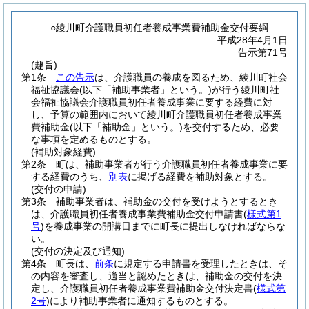
○綾川町介護職員初任者養成事業費補助金交付要綱
平成28年4月1日
告示第71号
(趣旨)
第1条
この告示
は、介護職員の養成を図るため、綾川町社会
福祉協議会
(以下「補助事業者」という。)
が行う綾川町社
会福祉協議会介護職員初任者養成事業に要する経費に対
し、予算の範囲内において綾川町介護職員初任者養成事業
費補助金
(以下「補助金」という。)
を交付するため、必要
な事項を定めるものとする。
(補助対象経費)
第2条
町は、補助事業者が行う介護職員初任者養成事業に要
する経費のうち、
別表
に掲げる経費を補助対象とする。
(交付の申請)
第3条
補助事業者は、補助金の交付を受けようとするとき
は、介護職員初任者養成事業費補助金交付申請書
(
様式第1
号
)
を養成事業の開講日までに町長に提出しなければならな
い。
(交付の決定及び通知)
第4条
町長は、
前条
に規定する申請書を受理したときは、そ
の内容を審査し、適当と認めたときは、補助金の交付を決
定し、介護職員初任者養成事業費補助金交付決定書
(
様式第
2号
)
により補助事業者に通知するものとする。