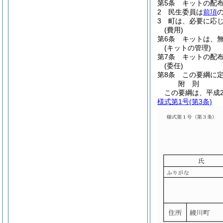
第5条
キットの配
2
民生委員は
前項
3
町は、必要に応
(費用)
第6条
キットは、
(キットの管理)
第7条
キットの配
(委任)
第8条
この要綱に
附
則
この要綱は、平成2
様式第1号
(第3条)