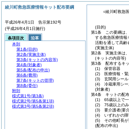
綾川町救急医療情報キット配布要綱
○綾川町救急
平成26年4月1日 告示第192号
(目的)
(平成26年4月1日施行)
第1条
この要綱は
する救急医療情報
条項目次
沿革
活動を通して高齢
本則
(実施主体)
第1条
(目的)
第2条
実施主体は
第2条
(実施主体)
(キットの内容等)
第3条
(キットの内容等)
第3条
配布するキ
第4条
(対象者)
(1)
保管容器
第5条
(配布の申出)
(2)
医療情報・緊
第6条
(費用)
(3)
玄関用シール
第7条
(キットの管理)
(4)
冷蔵庫用シー
第8条
(委任)
(対象者)
附則
第4条
キットの配
様式第1号
(第3条)
(1)
65歳以上で
様式第2号
(第5条第1項)
(2)
75歳以上の
様式第3号
(第5条第2項)
(3)
要介護者
(要
(4)
いずれかの障
(5)
その他町長が
(配布の申出)