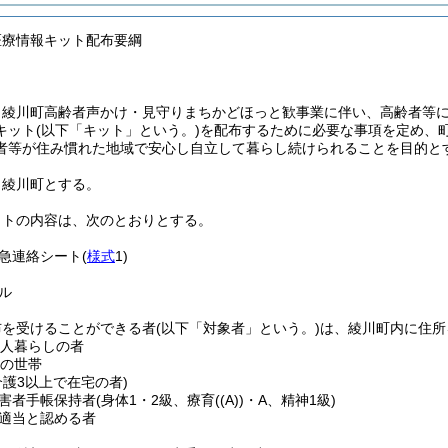
医療情報キット配布要綱
、綾川町高齢者声かけ・見守りまちかどほっと歓事業に伴い、高齢者等
キット
(以下「キット」という。)
を配布するために必要な事項を定め、
者等が住み慣れた地域で安心し自立して暮らし続けられることを目的と
、綾川町とする。
ットの内容は、次のとおりとする。
急連絡シート
(
様式
1)
ル
布を受けることができる者
(以下「対象者」という。)
は、綾川町内に住所
一人暮らしの者
みの世帯
介護3以上で在宅の者)
害者手帳保持者
(身体1・2級、療育
(
(A)
)
・A、精神1級)
適当と認める者