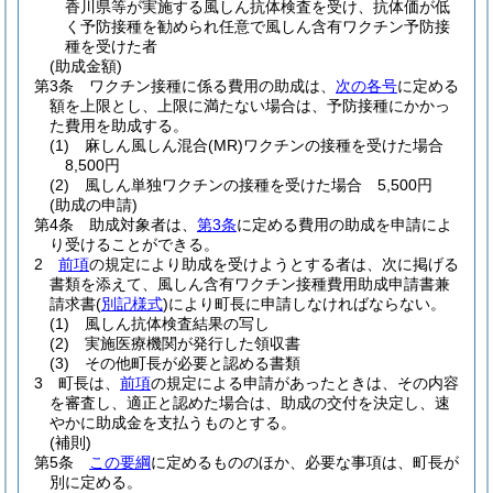
香川県等が実施する風しん抗体検査を受け、抗体価が低
く予防接種を勧められ任意で風しん含有ワクチン予防接
種を受けた者
(助成金額)
第3条
ワクチン接種に係る費用の助成は、
次の各号
に定める
額を上限とし、上限に満たない場合は、予防接種にかかっ
た費用を助成する。
(1)
麻しん風しん混合
(MR)
ワクチンの接種を受けた場合
8,500円
(2)
風しん単独ワクチンの接種を受けた場合 5,500円
(助成の申請)
第4条
助成対象者は、
第3条
に定める費用の助成を申請によ
り受けることができる。
2
前項
の規定により助成を受けようとする者は、次に掲げる
書類を添えて、風しん含有ワクチン接種費用助成申請書兼
請求書
(
別記様式
)
により町長に申請しなければならない。
(1)
風しん抗体検査結果の写し
(2)
実施医療機関が発行した領収書
(3)
その他町長が必要と認める書類
3
町長は、
前項
の規定による申請があったときは、その内容
を審査し、適正と認めた場合は、助成の交付を決定し、速
やかに助成金を支払うものとする。
(補則)
第5条
この要綱
に定めるもののほか、必要な事項は、町長が
別に定める。