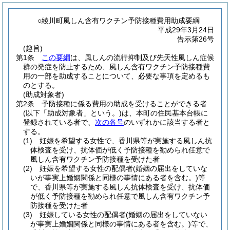
○綾川町風しん含有ワクチン予防接種費用助成要綱
平成29年3月24日
告示第26号
(趣旨)
第1条
この要綱
は、風しんの流行抑制及び先天性風しん症候
群の発症を防止するため、風しん含有ワクチン予防接種費
用の一部を助成することについて、必要な事項を定めるも
のとする。
(助成対象者)
第2条
予防接種に係る費用の助成を受けることができる者
(以下「助成対象者」という。)
は、本町の住民基本台帳に
登録されている者で、
次の各号
のいずれかに該当する者と
する。
(1)
妊娠を希望する女性で、香川県等が実施する風しん抗
体検査を受け、抗体価が低く予防接種を勧められ任意で
風しん含有ワクチン予防接種を受けた者
(2)
妊娠を希望する女性の配偶者
(婚姻の届出をしていな
いが事実上婚姻関係と同様の事情にある者を含む。)
等
で、香川県等が実施する風しん抗体検査を受け、抗体価
が低く予防接種を勧められ任意で風しん含有ワクチン予
防接種を受けた者
(3)
妊娠している女性の配偶者
(婚姻の届出をしていない
が事実上婚姻関係と同様の事情にある者を含む。)
等で、