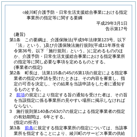
○綾川町介護予防・日常生活支援総合事業における指定
事業所の指定等に関する要綱
平成29年3月1日
告示第17号
(趣旨)
第1条
この要綱は、介護保険法
(平成9年法律第123号。以下
「法」という。)
及び介護保険法施行規則
(平成11年厚生省
令第36号。以下「施行規則」という。)
に定めるもののほ
か、介護予防・日常生活支援総合事業における指定事業所
の指定等に関し必要な事項を定めるものとする。
(事業者の指定)
第2条
町長は、法第115条の45の5第1項の規定による指定事
業者の指定の申請を受けたときは、その内容を審査し、指
定の可否を決定し、その結果を当該申請をした者に通知す
るものとする。
2
前項
の規定により指定する旨の通知を受けた者は、その旨
を当該指定に係る事業所の見やすい場所に掲示しなければ
ならない。
3
施行規則第140条の63の7の規定による指定事業者の指定
の有効期間は、6年とする。
(指定の拒否)
第3条
前条
に規定する指定事業所の指定については、当該事
業所を指定することにより、綾川町のサービス事業の供給