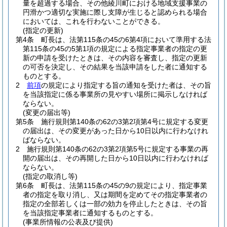
量を超過する場合、その他綾川町における地域支援事業の
円滑かつ適切な実施に際し支障が生じると認められる場合
においては、これを行わないことができる。
(指定の更新)
第4条
町長は、法第115条の45の6第4項において準用する法
第115条の45の5第1項の規定による指定事業者の指定の更
新の申請を受けたときは、その内容を審査し、指定の更新
の可否を決定し、その結果を当該申請をした者に通知する
ものとする。
2
前項
の規定により指定する旨の通知を受けた者は、その旨
を当該指定に係る事業所の見やすい場所に掲示しなければ
ならない。
(変更の届出等)
第5条
施行規則第140条の62の3第2項第4号に規定する変更
の届出は、その変更があった日から10日以内に行わなけれ
ばならない。
2
施行規則第140条の62の3第2項第5号に規定する事業の再
開の届出は、その再開した日から10日以内に行わなければ
ならない。
(指定の取消し等)
第6条
町長は、法第115条の45の9の規定により、指定事業
者の指定を取り消し、又は期間を定めてその指定事業者の
指定の全部若しくは一部の効力を停止したときは、その旨
を当該指定事業者に通知するものとする。
(事業所情報の公表及び提供)