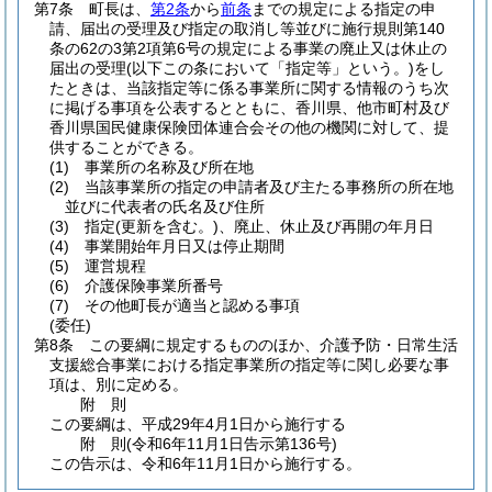
第7条
町長は、
第2条
から
前条
までの規定による指定の申
請、届出の受理及び指定の取消し等並びに施行規則第140
条の62の3第2項第6号の規定による事業の廃止又は休止の
届出の受理
(以下この条において「指定等」という。)
をし
たときは、当該指定等に係る事業所に関する情報のうち次
に掲げる事項を公表するとともに、香川県、他市町村及び
香川県国民健康保険団体連合会その他の機関に対して、提
供することができる。
(1)
事業所の名称及び所在地
(2)
当該事業所の指定の申請者及び主たる事務所の所在地
並びに代表者の氏名及び住所
(3)
指定
(更新を含む。)
、廃止、休止及び再開の年月日
(4)
事業開始年月日又は停止期間
(5)
運営規程
(6)
介護保険事業所番号
(7)
その他町長が適当と認める事項
(委任)
第8条
この要綱に規定するもののほか、介護予防・日常生活
支援総合事業における指定事業所の指定等に関し必要な事
項は、別に定める。
附
則
この要綱は、平成29年4月1日から施行する
附
則
(令和6年11月1日
告示第136号)
この告示は、令和6年11月1日から施行する。