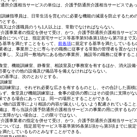
防通所介護相当サービスの単位は、介護予防通所介護相当サービスであっ
能訓練指導員は、日常生活を営むのに必要な機能の減退を防止するため
のとする。
員又は介護職員のうち1人以上は、常勤でなければならない。
所介護事業者の指定を併せて受け、かつ、介護予防通所介護相当サービ
場合については、指定居宅サービス等基準第93条第1項から第7項まで又
る基準を満たすことをもって、
前各項
に規定する基準を満たしているも
業者は、事業所ごとに専らその職務に従事する常勤の管理者を置かなけ
従事し、又は同一敷地内にある他の事業所、施設等の職務に従事するこ
食堂、機能訓練室、静養室、相談室及び事務室を有するほか、消火設備
必要なその他の設備及び備品等を備えなければならない。
備の基準は、次のとおりとする。
訓練室
能訓練室は、それぞれ必要な広さを有するものとし、その合計した面積
らず、食堂及び機能訓練室は、食事の提供の際にはその提供に支障がな
保できる場合にあっては、同一の場所とすることができる。
い物の設置等により相談の内容が漏えいしないよう配慮されていること
備は、専ら当該介護予防通所介護相当サービスの事業の用に供するもの
に支障がない場合は、この限りではない。
所介護事業者の指定を併せて受け、かつ、介護予防通所介護相当サービ
については、指定居宅サービス等基準第95条第1項から第3項までに規
を満たしているものとみなすことができる。