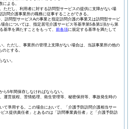
数による。
。
ただし、利用者に対する訪問型サービスの提供に支障がない場
型訪問介護事業所の職務に従事することができる。
、訪問型サービスAの事業と指定訪問介護の事業又は訪問型サービ
場合については、指定居宅介護サービス等基準第5条第1項から第
する基準を満たすことをもって、
前各項
に規定する基準を満たして
い。
ただし、事業所の管理上支障がない場合は、当該事業所の他の
ものとする。
らない。
から5年間保存しなければならない。
応、運営規程、苦情処理、衛生管理等、秘密保持等、事故発生時の
ついて準用する。
この場合において、「介護予防訪問介護相当サー
ービス提供責任者」とあるのは「訪問事業責任者」と「介護予防訪