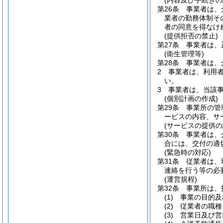
(内容及び手続きの
第26条
事業者は、
業者の勤務体制そ
者の同意を得なけ
(提供拒否の禁止)
第27条
事業者は、
(衛生管理等)
第28条
事業者は、
2
事業者は、利用
い。
3
事業者は、当該
(個別計画の作成)
第29条
事業所の管
ービスの内容、サ
(サービスの提供の
第30条
事業者は、
合には、交付の適
(緊急時の対応)
第31条
従業者は、
連絡を行う等の必
(運営規程)
第32条
事業所は、
(1)
事業の目的及
(2)
従業者の職種
(3)
営業日及び営