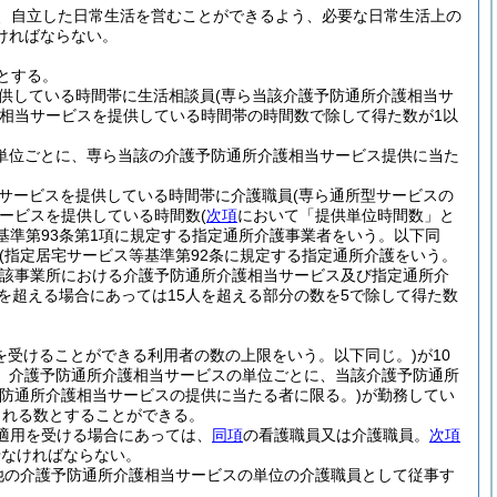
、自立した日常生活を営むことができるよう、必要な日常生活上の
ければならない。
とする。
供している時間帯に生活相談員
(専ら当該介護予防通所介護相当サ
相当サービスを提供している時間帯の時間数で除して得た数が1以
位ごとに、専ら当該の介護予防通所介護相当サービス提供に当た
サービスを提供している時間帯に介護職員
(専ら通所型サービスの
ービスを提供している時間数
(
次項
において「提供単位時間数」と
基準第93条第1項に規定する指定通所介護事業者をいう。以下同
(指定居宅サービス等基準第92条に規定する指定通所介護をいう。
該事業所における介護予防通所介護相当サービス及び指定通所介
人を超える場合にあっては15人を超える部分の数を5で除して得た数
を受けることができる利用者の数の上限をいう。以下同じ。)
が10
、介護予防通所介護相当サービスの単位ごとに、当該介護予防通所
予防通所介護相当サービスの提供に当たる者に限る。)
が勤務してい
られる数とすることができる。
適用を受ける場合にあっては、
同項
の看護職員又は介護職員。
次項
せなければならない。
他の介護予防通所介護相当サービスの単位の介護職員として従事す