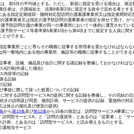
数は、前3月の平均値とする。
ただし、新規に指定を受ける場合は、推定
責任者は、介護福祉士、法第8条第2項に規定する政令で定める者とする
にある指定定期巡回・随時対応型訪問介護看護事業所又は指定夜間対応
問介護事業者又は指定介護予防訪問介護事業者の指定を併せて受け、かつ
介護予防訪問介護の事業が同一の事業所において一体的に運営されている
介護予防サービス等基準第5条第1項から第4項までに規定する人員に関
ことができる。
指定事業所ごとに専らその職務に従事する管理者を置かなければならな
は同一敷地内にある他の事業所、施設等の職務に従事することができる
従事者、設備、備品及び会計に関する諸記録を整備しておかなければな
スA計画
(作成した場合)
ス内容等の記録
係る記録
の記録
び事故に際して採った処置についての記録
者に対する訪問型サービスAの提供に関する記録を整備し、その完結の日
手続きの説明及び同意、個別計画、サービスの提供の記録、緊急時の対
又は休止の届出及び便宜の提供)
条
から
第10条
及び
第12条
から15条の規定は、訪問型サービスA事業に
「訪問型サービスA」と「訪問介護員等」とあるのは「従業者」と「サ
ス計画」とあるのは「訪問型サービスA」と読み替えるものとする。
介護相当サービス