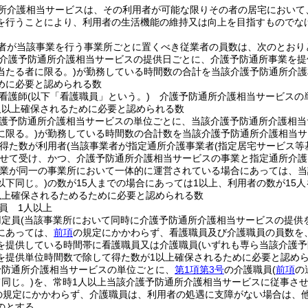
所介護相当サービスは、その利用者が可能な限りその者の居宅において
を行うことにより、利用者の生活機能の維持又は向上を目指すものでな
者が当該事業を行う事業所ごとに置くべき従業者の員数は、次のとおり
介護予防通所介護相当サービスの提供日ごとに、介護予防通所事業を提
当たる者に限る。)
が勤務している時間数の合計を当該介護予防通所介護
めに必要と認められる数
看護師
(以下「看護職員」という。)
介護予防通所介護相当サービスの単
人以上確保されるために必要と認められる数
護予防通所介護相当サービスの単位ごとに、当該介護予防通所介護相当
に限る。)
が勤務している時間数の合計数を当該介護予防通所介護相当サ
得た数が利用者
(当該事業者が指定通所介護事業者
(指定居宅サービス等
せて受け、かつ、介護予防通所介護相当サービスの事業と指定通所介護
業が同一の事業所において一体的に運営されている場合にあっては、当
以下同じ。)
の数が15人までの場合にあっては1以上、利用者の数が15
以上確保されるためるために必要と認められる数
員 1人以上
用定員
(当該事業所において同時に介護予防通所介護相当サービスの提供
にあっては、
前項
の規定にかかわらず、看護職員及び介護職員の員数を
を提供している時間帯に看護職員又は介護職員
(いずれも専ら当該介護
を提供単位時間数で除して得た数が1以上確保されるために必要と認め
予防通所介護相当サービスの単位ごとに、
第1項第3号
の介護職員
(
前項
の
同じ。)
を、常時1人以上当該介護予防通所介護相当サービスに従事さ
の規定にかかわらず、介護職員は、利用者の処遇に支障がない場合は、
のとする。