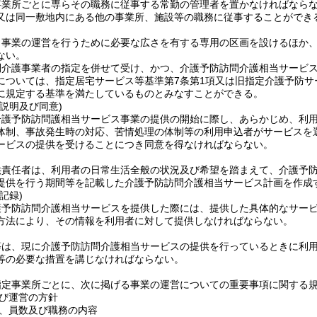
事業所ごとに専らその職務に従事する常勤の管理者を置かなければなら
又は同一敷地内にある他の事業所、施設等の職務に従事することができ
、事業の運営を行うために必要な広さを有する専用の区画を設けるほか
ない。
問介護事業者の指定を併せて受け、かつ、介護予防訪問介護相当サービ
については、指定居宅サービス等基準第7条第1項又は旧指定介護予防サ
に規定する基準を満たしているものとみなすことができる。
説明及び同意)
介護予防訪問護相当サービス事業の提供の開始に際し、あらかじめ、利
体制、事故発生時の対応、苦情処理の体制等の利用申込者がサービスを
ービスの提供を受けることにつき同意を得なければならない。
供責任者は、利用者の日常生活全般の状況及び希望を踏まえて、介護予
提供を行う期間等を記載した介護予防訪問介護相当サービス計画を作成
記録)
護予防訪問介護相当サービスを提供した際には、提供した具体的なサー
方法により、その情報を利用者に対して提供しなければならない。
等は、現に介護予防訪問介護相当サービスの提供を行っているときに利
等の必要な措置を講じなければならない。
指定事業所ごとに、次に掲げる事業の運営についての重要事項に関する
び運営の方針
、員数及び職務の内容