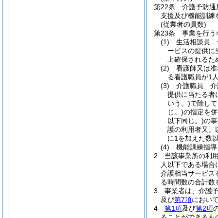
第22条
介護予防通
支援及び機能訓練
(従業者の員数)
第23条
事業を行う
(1)
生活相談員 
ービスの提供に
上確保されるた
(2)
看護師又は准
る看護職員が1
(3)
介護職員 介
提供に当たる者
いう。)
で除して
じ。)
の指定を併
以下同じ。)
の事
護の利用者又。
に1を加えた数
(4)
機能訓練指導
2
当該事業所の利
人以下である場合
介護相当サービス
る時間数の合計数
3
事業者は、介護
及び
第7項
において
4
第1項
及び
第2項
ることができるも