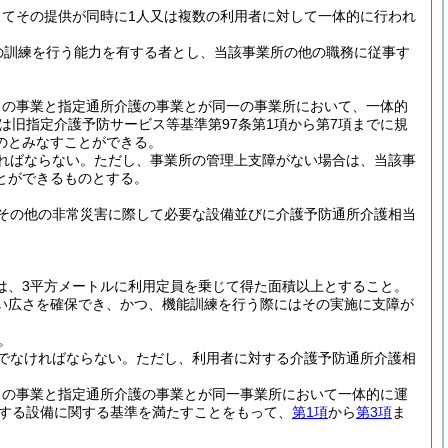
てその提供が同時に1人又は複数の利用者に対して一体的に行われ
の訓練を行う能力を有する者とし、当該事業所の他の職務に従事す
スの事業と指定通所介護の事業とが同一の事業所において、一体的
は旧指定介護予防サービス等基準第97条第1項から第7項までに規
のとみなすことができる。
ればならない。
ただし、事業所の管理上支障がない場合は、当該事
とができるものとする。
その他の非常災害に際して必要な設備並びに介護予防通所介護相当
は、3平方メートルに利用定員を乗じて得た面積以上とすること。
い広さを確保でき、かつ、機能訓練を行う際にはその実施に支障が
。
でなければならない。
ただし、利用者に対する介護予防通所介護相
スの事業と指定通所介護の事業とが同一事業所において一体的に運
定する設備に関する基準を満たすことをもって、
第1項
から
第3項
ま