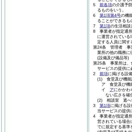
5
前各項
の介護予
るものをいう。
6
第1項第4号
の機
ることができるも
7
第1項
の生活相談
8
事業者が指定通
に運営されている
定する人員に関す
第24条
管理者 事
業所の他の職務に
(設備及び備品等)
第25条
事業所は、
サービスの提供に
2
前項
に掲げる設
(1)
食堂及び機能
ア
食堂及び機
イ
ア
にかかわ
ない広さを確
(2)
相談室 遮へ
3
第1項
に掲げる設
当サービスの提供
4
事業者が指定通
営されている場合
でに規定する基準