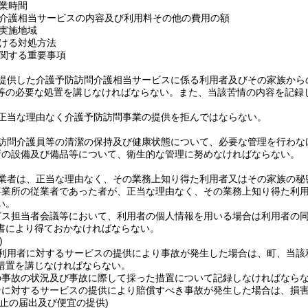
業時間
介護相当サービスの内容及び利用料その他の費用の額
実施地域
ける対処方法
関する重要事項
提供した介護予防訪問介護相当サービスに係る利用者及びその家族から
等の必要な処置を講じなければならない。
また、当該苦情の内容を記録
正当な理由なく介護予防訪問事業の提供を拒んではならない。
訪問介護員等の清潔の保持及び健康状態について、必要な管理を行わな
所の設備及び備品等について、衛生的な管理に努めなければならない。
業者は、正当な理由なく、その業務上知り得た利用者又はその家族の秘
事業所の従業者であった者が、正当な理由なく、その業務上知り得た利
い。
ビス担当者会議等において、利用者の個人情報を用いる場合は利用者の
書により得ておかなければならない。
)
利用者に対するサービスの提供により事故が発生した場合は、町、当該
措置を講じなければならない。
の事故の状況及び事故に際して採った措置について記録しなければなら
者に対するサービスの提供により賠償すべき事故が発生した場合は、損
休止の届出及び便宜の提供)