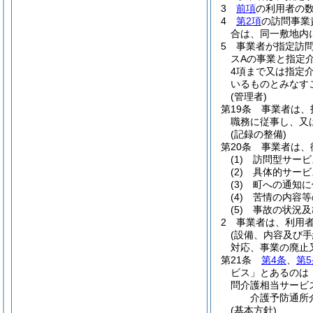
3
前項
の利用者の
4
第2項
の訪問事業
合は、同一敷地内
5
事業者が指定訪
スAの事業と指定
4項まで又は指定
いるものとみなす
(管理者)
第19条
事業者は、
職務に従事し、又
(記録の整備)
第20条
事業者は、
(1)
訪問型サービ
(2)
具体的サービ
(3)
町への通知に
(4)
苦情の内容等
(5)
事故の状況及
2
事業者は、利用
(設備、内容及び
対応、事業の廃止
第21条
第4条
、
第5
ビス」とあるのは
問介護相当サービ
介護予防通所
(基本方針)