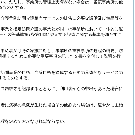
ない。
ただし、事業所の管理上支障がない場合は、当該事業所の他
るものとする。
、介護予防訪問介護相当サービスの提供に必要な設備及び備品等を
ス事業と指定訪問介護の事業とが同一の事業所において一体的に運
ービス等基準第7条第1項に規定する設備に関する基準を満たすこ
用申込者又はその家族に対し、事業所の重要事項の規程の概要、訪
選択するために必要な重要事項を記した文書を交付して説明を行
防訪問事業の目標、当該目標を達成するための具体的なサービスの
するものとする。
ビス内容等を記録するとともに、利用者からの申出があった場合に
用者に病状の急変が生じた場合その他必要な場合は、速やかに主治
規程を定めておかなければならない。