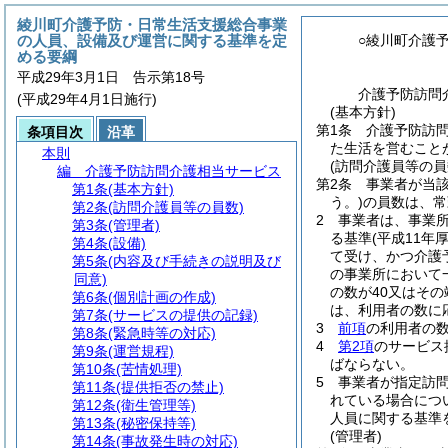
綾川町介護予防・日常生活支援総合事業
の人員、設備及び運営に関する基準を定
○綾川町介護
める要綱
平成29年3月1日 告示第18号
介護予防訪問
(平成29年4月1日施行)
(基本方針)
第1条
介護予防訪
条項目次
沿革
た生活を営むこと
本則
(訪問介護員等の員
編
介護予防訪問介護相当サービス
第2条
事業者が当
第1条
(基本方針)
う。)
の員数は、常
第2条
(訪問介護員等の員数)
2
事業者は、事業
第3条
(管理者)
る基準
(平成11
第4条
(設備)
て受け、かつ介護
第5条
(内容及び手続きの説明及び
の事業所において
同意)
の数が40又はそ
第6条
(個別計画の作成)
は、利用者の数に
第7条
(サービスの提供の記録)
3
前項
の利用者の
第8条
(緊急時等の対応)
4
第2項
のサービス
第9条
(運営規程)
ばならない。
第10条
(苦情処理)
5
事業者が指定訪
第11条
(提供拒否の禁止)
れている場合につ
第12条
(衛生管理等)
人員に関する基準
第13条
(秘密保持等)
(管理者)
第14条
(事故発生時の対応)