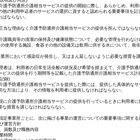
説明及び同意)
介護予防通所介護相当サービスの提供の開始に際し、あらかじめ、利用
の他の利用申込者のサービスの選択に資すると認められる重要事項を記
ればならない。
正当な理由なく介護予防通所介護相当サービスの提供を拒んではならな
介護職員等の清潔の保持及び健康状態について、必要な管理を行わなけ
者の使用する施設、食器その他の設備又は飲用に供する水について、衛
事業所において感染症が発生し、又はまん延しないように必要な措置を
理者は、利用者の日常生活全般の状況及び希望を踏まえて、介護予防通
ービスの提供を行う期間等を記載した介護予防通所介護相当サービス計
記録)
介護予防通所介護相当サービスを提供した際には、提供した具体的なサ
切な方法により、その情報を利用者に提供しなければならない。
現に介護予防通所介護相当サービスの提供を行っているときに利用者に
要な措置を講じなければならない。
指定事業所ごとに、次に掲げる事業の運営についての重要事項に関する
び運営方針
、員数及び職務内容
業時間