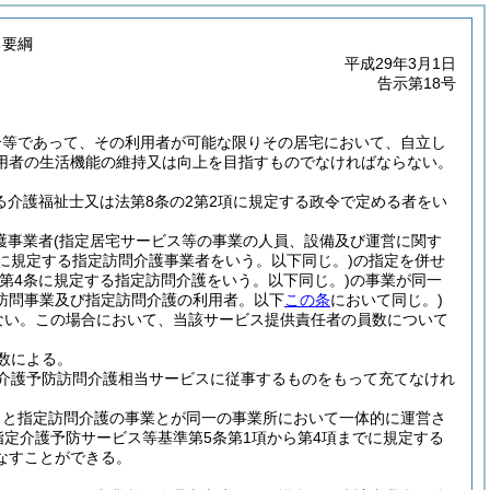
る要綱
平成29年3月1日
告示第18号
合等であって、その利用者が可能な限りその居宅において、自立し
用者の生活機能の維持又は向上を目指すものでなければならない。
る介護福祉士又は法第8条の2第2項に規定する政令で定める者をい
護事業者
(指定居宅サービス等の事業の人員、設備及び運営に関す
項に規定する指定訪問介護事業者をいう。以下同じ。)
の指定を併せ
第4条に規定する指定訪問介護をいう。以下同じ。)
の事業が同一
訪問事業及び指定訪問介護の利用者。以下
この条
において同じ。)
ない。
この場合において、当該サービス提供責任者の員数について
数による。
介護予防訪問介護相当サービスに従事するものをもって充てなけれ
スと指定訪問介護の事業とが同一の事業所において一体的に運営さ
指定介護予防サービス等基準第5条第1項から第4項までに規定する
なすことができる。