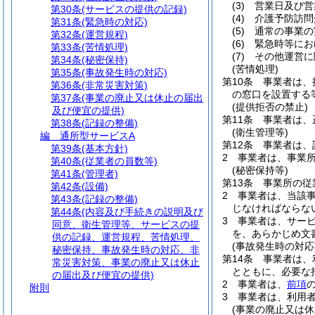
(3)
営業日及び営
第30条
(サービスの提供の記録)
(4)
介護予防訪問
第31条
(緊急時の対応)
(5)
通常の事業の
第32条
(運営規程)
(6)
緊急時等にお
第33条
(苦情処理)
(7)
その他運営に
第34条
(秘密保持)
(苦情処理)
第35条
(事故発生時の対応)
第10条
事業者は、
第36条
(非常災害対策)
の窓口を設置する
第37条
(事業の廃止又は休止の届出
(提供拒否の禁止)
及び便宜の提供)
第11条
事業者は、
第38条
(記録の整備)
(衛生管理等)
編
通所型サービスA
第12条
事業者は、
第39条
(基本方針)
2
事業者は、事業
第40条
(従業者の員数等)
(秘密保持等)
第41条
(管理者)
第13条
事業所の従
第42条
(設備)
2
事業者は、当該
第43条
(記録の整備)
じなければならな
第44条
(内容及び手続きの説明及び
3
事業者は、サー
同意、衛生管理等、サービスの提
を、あらかじめ文
供の記録、運営規程、苦情処理、
(事故発生時の対応
秘密保持、事故発生時の対応、非
第14条
事業者は、
常災害対策、事業の廃止又は休止
とともに、必要な
の届出及び便宜の提供)
2
事業者は、
前項
附則
3
事業者は、利用
(事業の廃止又は