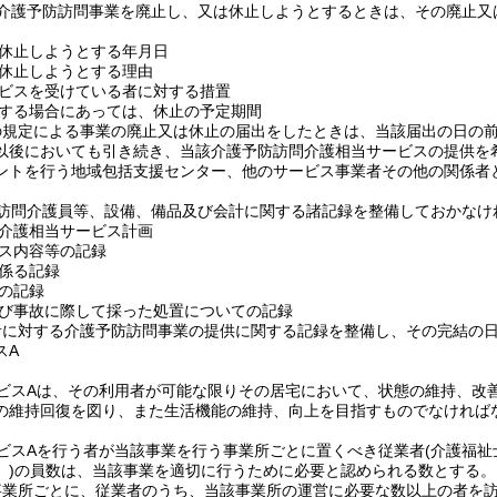
介護予防訪問事業を廃止し、又は休止しようとするときは、その廃止又
休止しようとする年月日
休止しようとする理由
ビスを受けている者に対する措置
する場合にあっては、休止の予定期間
の規定による事業の廃止又は休止の届出をしたときは、当該届出の日の前
以後においても引き続き、当該介護予防訪問介護相当サービスの提供を
ントを行う地域包括支援センター、他のサービス事業者その他の関係者
訪問介護員等、設備、備品及び会計に関する諸記録を整備しておかなけ
介護相当サービス計画
ス内容等の記録
係る記録
の記録
び事故に際して採った処置についての記録
者に対する介護予防訪問事業の提供に関する記録を整備し、その完結の日
スA
ビスAは、その利用者が可能な限りその居宅において、状態の維持、改
の維持回復を図り、また生活機能の維持、向上を目指すものでなければ
ビスAを行う者が当該事業を行う事業所ごとに置くべき従業者
(介護福
)
の員数は、当該事業を適切に行うために必要と認められる数とする。
事業所ごとに、従業者のうち、当該事業所の運営に必要な数以上の者を