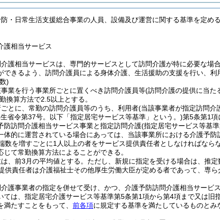
予防・日常生活支援総合事業の人員、設備及び運営に関する基準を定め
介護相当サービス
問介護相当サービスは、専門的サービスとして訪問介護が特に必要な場
ができるよう、訪問介護員による身体介護、生活援助の支援を行い、利
数)
該事業を行う事業所ごとに置くべき訪問介護員等
(訪問介護の提供に当た
勤換算方法で2.5以上とする。
所ごとに、常勤の訪問介護員等のうち、利用者
(当該事業者が指定訪問介
年厚生省令第37号。以下「指定居宅サービス等基準」という。)
第5条第1
予防訪問介護相当サービス事業と指定訪問介護
(指定居宅サービス等基準
一体的に運営されている場合にあっては、当該事業所における介護予防
の端数を増すごとに1人以上の者をサービス提供責任者としなければなら
応じて常勤換算方法によることができる。
数は、前3月の平均値とする。
ただし、新規に指定を受ける場合は、推定
提供責任者は介護福祉士その他厚生労働大臣が定める者であって、専ら
問介護事業者の指定を併せて受け、かつ、介護予防訪問介護相当サービ
いては、指定居宅介護サービス等基準第5条第1項から第4項まで又は旧
を満たすことをもって、
前各項
に規定する基準を満たしているものとみ