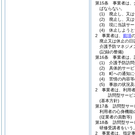
第15条
事業者は、
ばならない。
(1)
廃止し、又は
(2)
廃止し、又は
(3)
現に当該サー
(4)
休止しようと
2
事業者は、
前項
廃止又は休止の日
介護予防マネジメ
(記録の整備)
第16条
事業者は、
(1)
介護予防訪問
(2)
具体的サービ
(3)
町への通知に
(4)
苦情の内容等
(5)
事故の状況及
2
事業者は、利用
訪問型サービ
(基本方針)
第17条
訪問型サー
利用者の心身機能
(従業者の員数等)
第18条
訪問型サー
研修受講者をいう。
2
事業者は、指定