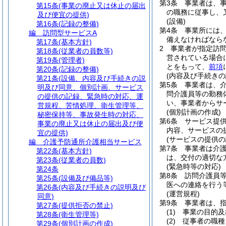
第3条
事業者は、
第15条
(事業の廃止又は休止の届出
の職務に従事し、
及び便宜の提供)
(設備)
第16条
(記録の整備)
第4条
事業所には
編
訪問型サービスA
備えなければなら
第17条
(基本方針)
2
事業者が指定訪
第18条
(従業者の員数等)
営されている場合
第19条
(管理者)
とをもって、
前項
第20条
(記録の整備)
(内容及び手続きの
第21条
(設備、内容及び手続きの説
第5条
事業者は、
明及び同意、個別計画、サービス
問介護員等の勤務
の提供の記録、緊急時の対応、運
い、事業者からサ
営規程、苦情処理、衛生管理等、
(個別計画の作成)
秘密保持等、事故発生時の対応、
第6条
サービス提
事業の廃止又は休止の届出及び便
内容、サービスの
宜の提供)
(サービスの提供の
編
介護予防通所介護相当サービス
第7条
事業者は介
第22条
(基本方針)
は、交付の適切な
第23条
(従業者の員数)
(緊急時等の対応)
第24条
第8条
訪問介護員
第25条
(設備及び備品等)
医への連絡を行う
第26条
(内容及び手続きの説明及び
(運営規程)
同意)
第9条
事業者は、
第27条
(提供拒否の禁止)
(1)
事業の目的及
第28条
(衛生管理等)
(2)
従事者の職種
第29条
(個別計画の作成)