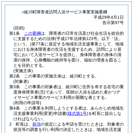
○綾川町障害者訪問入浴サービス事業実施要綱
平成29年4月1日
告示第97号
(目的)
第1条
この要綱
は、障害者の日常生活及び社会生活を総合的
に支援するための法律
(平成17年法律第123号。以下「法」
という。)
第77条に規定する地域生活支援事業として、地域
における身体障害者の生活を支援するため、訪問により居
宅において入浴サービスを提供し、身体障害者の身体の清
潔の保持、心身機能の維持等を図り、福祉の増進を図るこ
とを目的とする。
(実施主体)
第2条
この事業の実施主体は、綾川町とする。
(対象者)
第3条
この事業の対象者は、綾川町に住所を有する在宅の重
度身体障害者
(児)
であって、医師が入浴を認めた者かつデ
イサービス事業のサービス利用が困難な者とする。
(利用の申請等)
第4条
この事業を利用しようとする者は、あらかじめ地域生
活支援事業利用
(変更)
申請書
(
様式第1号
)
を町長に提出しな
ければならない。
2
町長は、
前項
の規定による申請を受けたときは、対象者の
状況等の調査を行い利用の決定したときは、地域生活支援