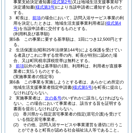
事業支給決定通知書
(
様式第2号
)
又は地域生活支援事業却下
決定通知書
(
様式第3号
)
により当該申請者に通知するものと
する。
3
町長は、
前項
の場合において、訪問入浴サービス事業の利
用を決定したときは、地域生活支援事業利用者証
(
様式第4
号
)
を当該申請者に交付するものとする。
(利用料及び基準額)
第5条
この事業に要する基準額は、1回につき12,500円とす
る。
2
生活保護法
(昭和25年法律第144号)
による保護を受けてい
る者及びこれに準ずる世帯の内、町長が特別に認めた場
合、又は町民税非課税世帯は無料とする。
3
前項
以外の者は基準額の1割。
利用料は、利用者が直接事
業者に支払うものとする。
(実施事業者の指定等)
第6条
この事業を実施しようとする者は、あらかじめ所定の
地域生活支援事業者指定申請書
(
様式第5号
)
を町長に提出し
なければならない。
2
実施事業者は、
次の各号
のいずれかに該当しなければなら
ない。
この場合において事業者は、該当する旨を証明する
書面を提出しなければならない。
(1)
香川県から指定居宅事業者の指定
(居宅介護)
を受けて
いる指定居宅事業者。
(2)
その他、訪問入浴サービスや事業運営を適切に行うこ
とができると町長が認める社会福祉法人等であること。