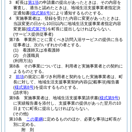
3
町長は
第1項
の申請書の提出があったときは、その内容を
審査し、適当と認めたときは、地域生活支援事業者指定決
定通知書
(
様式第6号
)
により通知するものとする。
4
実施事業者は、登録を受けた内容に変更があったときは、
当該変更の日から10日以内に地域生活支援事業者指定内容
変更届
(
様式第7号
)
を町長に提出しなければならない。
(サービス提供従事者)
第7条
事業所ごとに置くべき訪問入浴サービスの提供に当る
従事者は、次のいずれかの者とする。
(1)
看護師又は准看護師
(2)
介護職員
(利用方法)
第8条
その事業については、利用者と実施事業者との契約に
よるものとする。
2
前項
の規定に基づき利用者と契約をした実施事業者は、町
長に対して、地域生活支援事業契約内容
(記載事項)
報告書
(
様式第8号
)
を提出するものとする。
(請求等)
第9条
実施事業者は、地域生活支援事業請求書
(
様式第9号
)
に実績報告書を添付し、支援事業の提供があった翌月の10
日までに町長に提出しなければならない。
(その他)
第10条
この要綱
に定めるもののほか、必要な事項は町長が
別に定める。
附
則