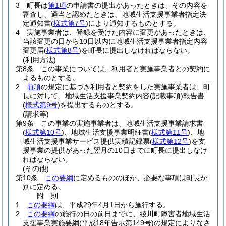
3
町長は
第1項
の申請書の提出があったときは、その内容を
審査し、適当と認めたときは、地域生活支援事業者指定決
定通知書
(
様式第7号
)
により通知するものとする。
4
実施事業者は、登録を受けた内容に変更があったときは、
当該変更の日から10日以内に地域生活支援事業者指定内容
変更届
(
様式第8号
)
を町長に提出しなければならない。
(利用方法)
第8条
この事業については、利用者と実施事業者との契約に
よるものとする。
2
前項
の規定に基づき利用者と契約をした実施事業者は、町
長に対して、地域生活支援事業契約内容
(記載事項)
報告書
(
様式第9号
)
を提出するものとする。
(請求等)
第9条
この事業の実施事業者は、地域生活支援事業請求書
(
様式第10号
)
、地域生活支援事業明細書
(
様式第11号
)
、地
域生活支援事業サービス提供実績記録票
(
様式第12号
)
を支
援事業の提供があった翌月の10日までに町長に提出しなけ
ればならない。
(その他)
第10条
この要綱
に定めるもののほか、必要な事項は町長が
別に定める。
附
則
1
この要綱
は、平成29年4月1日から施行する。
2
この要綱
の施行の日の前日までに、綾川町障害者地域生活
支援事業実施要綱
(平成18年告示第149号)
の規定によりなさ