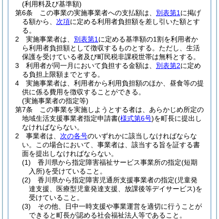
(利用料及び基準額)
第6条
この事業の実施事業者への支払額は、
別表第1
に掲げ
る額から、
次項
に定める利用者負担額を差し引いた額とす
る。
2
実施事業者は、
別表第1
に定める基準額の1割を利用者か
ら利用者負担額として徴収するものとする。
ただし、生活
保護を受けている者及び町民税非課税世帯は無料とする。
3
利用者が同一月において負担する金額は、
別表第2
に定め
る負担上限額までとする。
4
実施事業者は、利用者から利用負担額のほか、昼食等の提
供に係る費用を徴収することができる。
(実施事業者の指定等)
第7条
この事業を実施しようとする者は、あらかじめ所定の
地域生活支援事業者指定申請書
(
様式第6号
)
を町長に提出し
なければならない。
2
事業者は、
次の各号
のいずれかに該当しなければならな
い。
この場合において、事業者は、該当する旨を証する書
面を提出しなければならない。
(1)
香川県から指定障害福祉サービス事業所の指定
(短期
入所)
を受けていること。
(2)
香川県から指定障害児通所支援事業者の指定
(児童発
達支援、医療型児童発達支援、放課後等デイサービス)
を
受けていること。
(3)
その他、日中一時支援や事業運営を適切に行うことが
できると町長が認める社会福祉法人等であること。