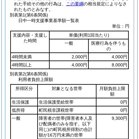
れた手続その他の行為は、
この要綱
の相当規定によりなさ
れたものとみなす。
別表第1
(第6条関係)
日中一時支援事業基準額一覧表
単位：円
支援内容・支援し
単価
(利用1回当たり)
た時間
一般
医療行為を伴うも
の
4時間未満
2,000円
4,000円
4時間以上
4,000円
8,000円
別表第2
(第6条関係)
利用者負担上限額
所得区分
対象となる世帯
月額負担上限
額
生活保護
生活保護受給世帯
0円
低所得
町民税非課税世帯
0円
一般
障害者の世帯
(障害者本人及
9,300円
び配偶者のみを指す。以下
同じ)
の町民税所得割の合計
額が16万円未満の世帯