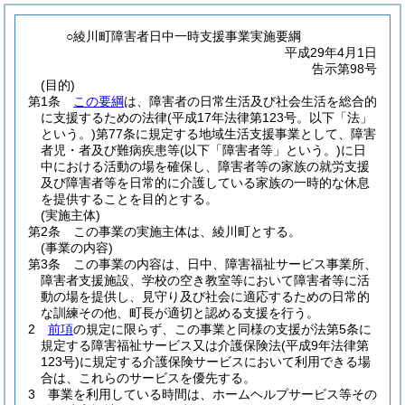
○綾川町障害者日中一時支援事業実施要綱
平成29年4月1日
告示第98号
(目的)
第1条
この要綱
は、障害者の日常生活及び社会生活を総合的
に支援するための法律
(平成17年法律第123号。以下「法」
という。)
第77条に規定する地域生活支援事業として、障害
者児・者及び難病疾患等
(以下「障害者等」という。)
に日
中における活動の場を確保し、障害者等の家族の就労支援
及び障害者等を日常的に介護している家族の一時的な休息
を提供することを目的とする。
(実施主体)
第2条
この事業の実施主体は、綾川町とする。
(事業の内容)
第3条
この事業の内容は、日中、障害福祉サービス事業所、
障害者支援施設、学校の空き教室等において障害者等に活
動の場を提供し、見守り及び社会に適応するための日常的
な訓練その他、町長が適切と認める支援を行う。
2
前項
の規定に限らず、この事業と同様の支援が法第5条に
規定する障害福祉サービス又は介護保険法
(平成9年法律第
123号)
に規定する介護保険サービスにおいて利用できる場
合は、これらのサービスを優先する。
3
事業を利用している時間は、ホームヘルプサービス等その