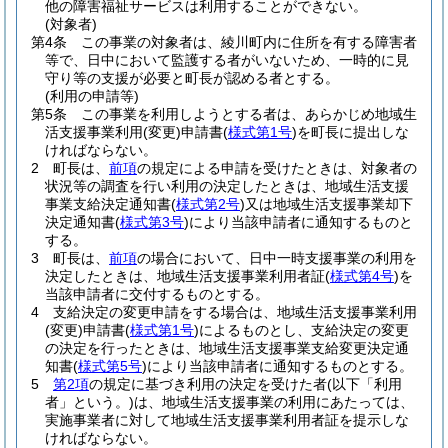
他の障害福祉サービスは利用することができない。
(対象者)
第4条
この事業の対象者は、綾川町内に住所を有する障害者
等で、日中において監護する者がいないため、一時的に見
守り等の支援が必要と町長が認める者とする。
(利用の申請等)
第5条
この事業を利用しようとする者は、あらかじめ地域生
活支援事業利用
(変更)
申請書
(
様式第1号
)
を町長に提出しな
ければならない。
2
町長は、
前項
の規定による申請を受けたときは、対象者の
状況等の調査を行い利用の決定したときは、地域生活支援
事業支給決定通知書
(
様式第2号
)
又は地域生活支援事業却下
決定通知書
(
様式第3号
)
により当該申請者に通知するものと
する。
3
町長は、
前項
の場合において、日中一時支援事業の利用を
決定したときは、地域生活支援事業利用者証
(
様式第4号
)
を
当該申請者に交付するものとする。
4
支給決定の変更申請をする場合は、地域生活支援事業利用
(変更)
申請書
(
様式第1号
)
によるものとし、支給決定の変更
の決定を行ったときは、地域生活支援事業支給変更決定通
知書
(
様式第5号
)
により当該申請者に通知するものとする。
5
第2項
の規定に基づき利用の決定を受けた者
(以下「利用
者」という。)
は、地域生活支援事業の利用にあたっては、
実施事業者に対して地域生活支援事業利用者証を提示しな
ければならない。