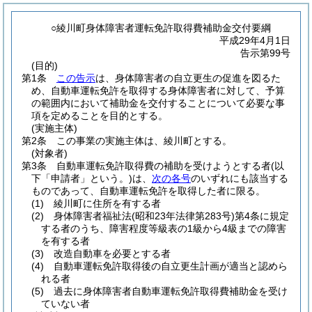
○綾川町身体障害者運転免許取得費補助金交付要綱
平成29年4月1日
告示第99号
(目的)
第1条
この告示
は、身体障害者の自立更生の促進を図るた
め、自動車運転免許を取得する身体障害者に対して、予算
の範囲内において補助金を交付することについて必要な事
項を定めることを目的とする。
(実施主体)
第2条
この事業の実施主体は、綾川町とする。
(対象者)
第3条
自動車運転免許取得費の補助を受けようとする者
(以
下「申請者」という。)
は、
次の各号
のいずれにも該当する
ものであって、自動車運転免許を取得した者に限る。
(1)
綾川町に住所を有する者
(2)
身体障害者福祉法
(昭和23年法律第283号)
第4条に規定
する者のうち、障害程度等級表の1級から4級までの障害
を有する者
(3)
改造自動車を必要とする者
(4)
自動車運転免許取得後の自立更生計画が適当と認めら
れる者
(5)
過去に身体障害者自動車運転免許取得費補助金を受け
ていない者