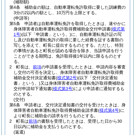
(補助額)
第4条
補助金の額は、自動車運転免許取得に要した訓練費の
3分の2以内の額とし、10万円を上限とする。
(申請等)
第5条
申請者は自動車運転免許を取得したときは、速やかに
身体障害者自動車運転免許取得費補助金交付申請書
(
様式第
1号
)
(以下「申請書」という。)
に、自動車運転免許証の写
し及び自動車運転免許の取得に要した経費を証する書類の
写しを添えて、町長に提出するものとする。
ただし、特別
の事情があると町長が認める場合を除き、当該申請を行う
ことができる期間は、免許取得後1年以内に限るものとす
る。
2
町長は、
前項
の申請書を受理したときは、申請内容を審査
し交付の可否を決定し、身体障害者自動車運転免許取得費
補助金交付決定通知書
(
様式第2号
)
(以下「交付決定通知
書」という。)
又は身体障害者自動車運転免許取得費補助金
交付申請却下通知書
(
様式第3号
)
により申請者に通知するも
のとする。
(交付)
第6条
申請者は、交付決定通知書の交付を受けたときは、身
体障害者自動車運転免許取得費補助金請求書
(
様式第4号
)
に
より町長に補助金の請求を行うものとする。
2
町長は
前項
の書類を受理したときは、受理した日から30
日以内に補助金を支払うものとする。
(返還)