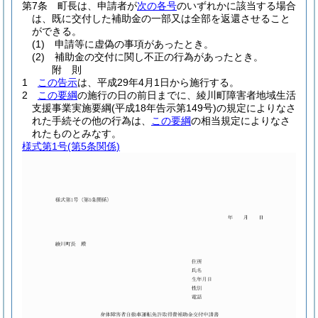
第7条
町長は、申請者が
次の各号
のいずれかに該当する場合
は、既に交付した補助金の一部又は全部を返還させること
ができる。
(1)
申請等に虚偽の事項があったとき。
(2)
補助金の交付に関し不正の行為があったとき。
附
則
1
この告示
は、平成29年4月1日から施行する。
2
この要綱
の施行の日の前日までに、綾川町障害者地域生活
支援事業実施要綱
(平成18年告示第149号)
の規定によりなさ
れた手続その他の行為は、
この要綱
の相当規定によりなさ
れたものとみなす。
様式第1号
(第5条関係)