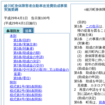
綾川町身体障害者自動車改造費助成事業
実施要綱
○綾川町身体
平成29年4月1日 告示第100号
(目的)
(平成29年4月1日施行)
第1条
この告示
は
帰の促進を図るこ
条項目次
沿革
(実施主体)
本則
第2条
この事業の
第1条
(目的)
(対象者)
第2条
(実施主体)
第3条
助成の対象
第3条
(対象者)
(1)
綾川町内に居
第4条
(助成金の額)
(2)
身体障害者福
第5条
(助成金の申請)
(3)
就労等に伴い
第6条
(助成の決定)
(4)
前年の所得税
第7条
(助成金の交付)
(助成金の額)
第8条
(交付決定の取消し又は助成金の
第4条
助成金の額
返還)
(助成金の申請)
第9条
(委任)
第5条
助成を申請
附則
見積書、カタログ
様式第1号
(第5条関係)
2
再度の申請をす
様式第2号
(第6条関係)
別に認めた場合に
様式第3号
(第6条関係)
(助成の決定)
様式第4号
(第6条関係)
第6条
町長は、
前