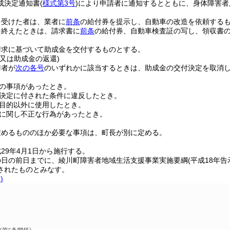
成決定通知書
(
様式第3号
)
により申請者に通知するとともに、身体障害者
を受けた者は、業者に
前条
の給付券を提示し、自動車の改造を依頼する
を終えたときは、請求書に
前条
の給付券、自動車検査証の写し、領収書
請求に基づいて助成金を交付するものとする。
又は助成金の返還)
請者が
次の各号
のいずれかに該当するときは、助成金の交付決定を取消
の事項があったとき。
決定に付された条件に違反したとき。
目的以外に使用したとき。
に関し不正な行為があったとき。
定めるもののほか必要な事項は、町長が別に定める。
29年4月1日から施行する。
の日の前日までに、綾川町障害者地域生活支援事業実施要綱
(平成18年告
されたものとみなす。
)