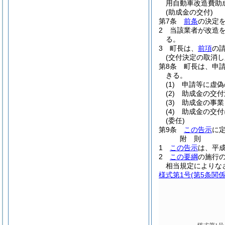
用自動車改造費助
(助成金の交付)
第7条
前条
の決定
2
当該業者が改造
る。
3
町長は、
前項
の
(交付決定の取消し
第8条
町長は、申
きる。
(1)
申請等に虚偽
(2)
助成金の交付
(3)
助成金の事業
(4)
助成金の交付
(委任)
第9条
この告示
に
附
則
1
この告示
は、平成
2
この要綱
の施行
相当規定によりな
様式第1号
(第5条関係