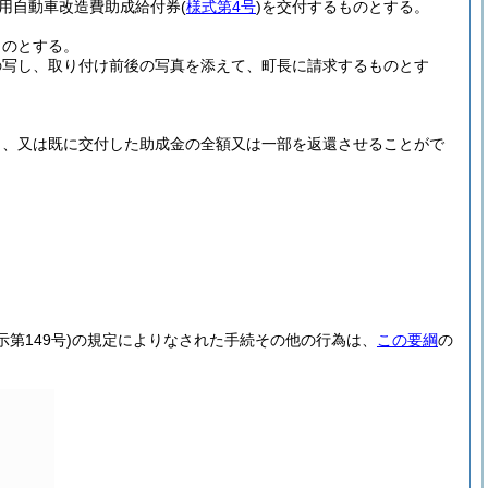
用自動車改造費助成給付券
(
様式第4号
)
を交付するものとする。
ものとする。
の写し、取り付け前後の写真を添えて、町長に請求するものとす
し、又は既に交付した助成金の全額又は一部を返還させることがで
示第149号)
の規定によりなされた手続その他の行為は、
この要綱
の