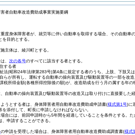
障害者自動車改造費助成事業実施要綱
、重度身体障害者が、就労等に伴い自動車を取得する場合、その自動車
とを目的とする。
実施主体は、綾川町とする。
者は、
次の各号
のすべてに該当する者とする。
住する者
祉法
(昭和24年法律第283号)
第4条に規定する者のうち、上肢、下肢又は
自らが所有し、運転する自動車の操向装置及び駆動装置等の一部を改造
課税所得金額
(各種所得控除後の額)
が、改造助成を行う月の属する年の
は、自動車の操向装置及び駆動装置等の改造又は取り付けに直接要した経
しようとする者は、身体障害者用自動車改造費助成申請書
(
様式第1号
)
に
等を添付して、町長に申請しなければならない。
る場合には、前回申請時から5年間を経過していることを条件とする。
た
は、申請することができる。
条
の申請を受理した場合は、身体障害者用自動車改造費助成調査書
(
様式