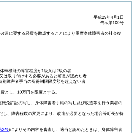
平成29年4月1日
告示第100号
の改造に要する経費を助成することにより重度身体障害者の社会復
体幹機能の障害程度が1級又は2級の者
又は取り付けする必要があると町長が認めた者
特別障害者手当の所得制限限度額を超えない者
費とし、10万円を限度とする。
運転免許証の写し、身体障害者手帳の写し及び改造等を行う業者の
だし、障害程度の変更により、改造が必要となった場合等町長が特
第2号
)
によりその内容を審査し、適当と認めたときは、身体障害者