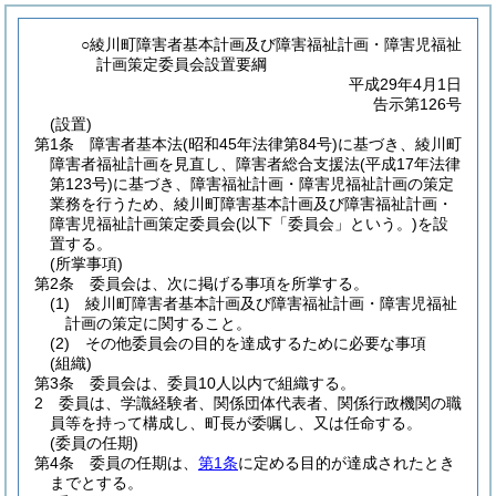
○綾川町障害者基本計画及び障害福祉計画・障害児福祉
計画策定委員会設置要綱
平成29年4月1日
告示第126号
(設置)
第1条
障害者基本法
(昭和45年法律第84号)
に基づき、綾川町
障害者福祉計画を見直し、障害者総合支援法
(平成17年法律
第123号)
に基づき、障害福祉計画・障害児福祉計画の策定
業務を行うため、綾川町障害基本計画及び障害福祉計画・
障害児福祉計画策定委員会
(以下「委員会」という。)
を設
置する。
(所掌事項)
第2条
委員会は、次に掲げる事項を所掌する。
(1)
綾川町障害者基本計画及び障害福祉計画・障害児福祉
計画の策定に関すること。
(2)
その他委員会の目的を達成するために必要な事項
(組織)
第3条
委員会は、委員10人以内で組織する。
2
委員は、学識経験者、関係団体代表者、関係行政機関の職
員等を持って構成し、町長が委嘱し、又は任命する。
(委員の任期)
第4条
委員の任期は、
第1条
に定める目的が達成されたとき
までとする。