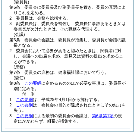
(委員長)
第5条
委員会に委員長及び副委員長を置き、委員の互選によ
りこれを定める。
2
委員長は、会務を総括する。
3
副委員長は、委員長を補佐し、委員長に事故あるとき又は
委員長が欠けたときは、その職務を代理する。
(会議)
第6条
委員会の会議は、委員長が招集し、委員長が会議の議
長となる。
2
委員会において必要があると認めたときは、関係者に対
し、会議への出席を求め、意見又は資料の提出を求めるこ
とができる。
(庶務)
第7条
委員会の庶務は、健康福祉課において行う。
(委任)
第8条
この要綱
に定めるもののほか必要な事項は、委員長が
別に定める。
付
則
1
この要綱
は、平成29年4月1日から施行する。
2
この要綱
は、委員会の目的が達成されたときにその効力を
失う。
3
この要綱
による最初の委員会の会議は、
第6条第1項
の規
定にかかわらず、町長が招集する。