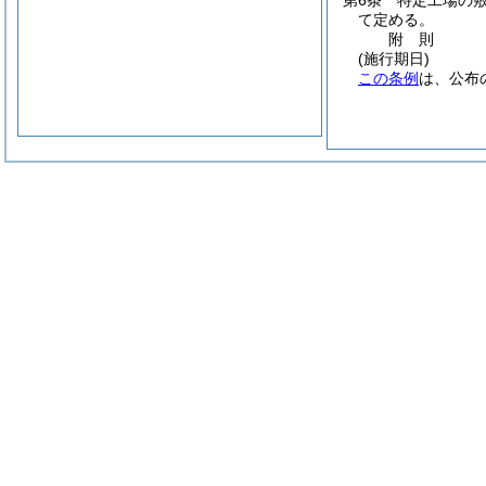
第6条
特定工場の
て定める。
附
則
(施行期日)
この条例
は、公布