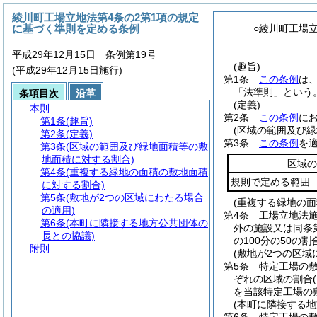
綾川町工場立地法第4条の2第1項の規定
に基づく準則を定める条例
○綾川町工場
平成29年12月15日 条例第19号
(趣旨)
(平成29年12月15日施行)
第1条
この条例
は
「法準則」という。
条項目次
沿革
(定義)
本則
第2条
この条例
に
第1条
(趣旨)
(区域の範囲及び
第2条
(定義)
第3条
この条例
を
第3条
(区域の範囲及び緑地面積等の敷
地面積に対する割合)
区域の
第4条
(重複する緑地の面積の敷地面積
規則で定める範囲
に対する割合)
第5条
(敷地が2つの区域にわたる場合
(重複する緑地の
の適用)
第4条
工場立地法
第6条
(本町に隣接する地方公共団体の
外の施設又は同条
長との協議)
の100分の50
附則
(敷地が2つの区域
第5条
特定工場の
ぞれの区域の割合
を当該特定工場の
(本町に隣接する