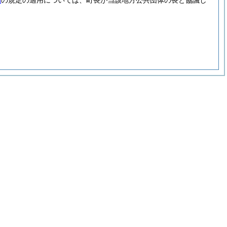
例
の規定の適用については、町長が当該地方公共団体の長と協議し