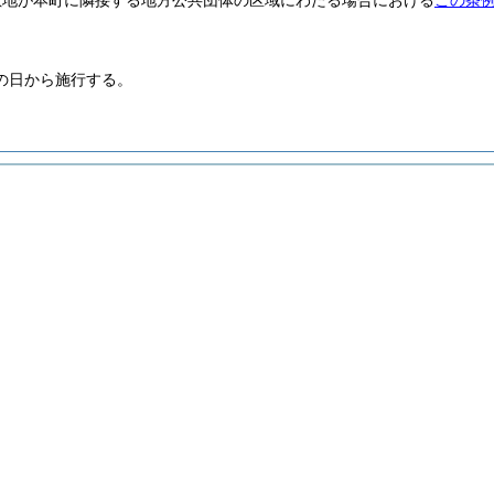
敷地が本町に隣接する地方公共団体の区域にわたる場合における
この条
の日から施行する。