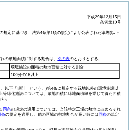
平成29年12月15日
条例第19号
項の規定に基づき、法第4条第1項の規定により公表された準則
(以下
ぞれの敷地面積に対する割合は、
次の表
のとおりとする。
環境施設の面積の敷地面積に対する割合
100分の15以上
号。以下「規則」という。)
第4条に規定する緑地以外の環境施設以
屋上等緑化施設については、敷地面積に緑地面積率を乗じて得た面積
ない。
る
同条
の規定の適用については、当該特定工場の敷地に占めるそれ
同条
の規定を適用し、他の区域の敷地割合が高い時には
同条
の規定