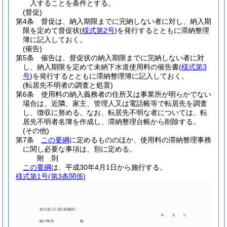
入することを条件とする。
(督促)
第4条
督促は、納入期限までに完納しない者に対し、納入期
限を定めて督促状
(
様式第2号
)
を発行するとともに滞納整理
簿に記入しておく。
(催告)
第5条
催告は、督促状の納入期限までに完納しない者に対
し、納入期限を定めて未納下水道使用料の催告書
(
様式第3
号
)
を発行するとともに滞納整理簿に記入しておく。
(転居先不明者の調査と処置)
第6条
使用料の納入義務者の住所又は事業所が明らかでない
場合は、近隣、家主、管理人又は電話帳等で転居先を調査
し、徴収に努める。
なお、転居先不明な者については、転
居先不明者名簿を作成し、滞納整理台帳から削除する。
(その他)
第7条
この要綱
に定めるもののほか、使用料の滞納整理事務
に関し必要な事項は、別に定める。
附
則
この要綱
は、平成30年4月1日から施行する。
様式第1号
(第3条関係)