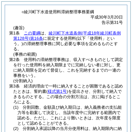
○綾川町下水道使用料滞納整理事務要綱
平成30年3月20日
告示第31号
(趣旨)
第1条
この要綱
は、
綾川町下水道条例
(平成18年綾川町条例
第128号)
第16条
に規定する使用料
(以下「使用料」とい
う。)
の滞納整理事務に関し必要な事項を定めるものとす
る。
(事務の範囲)
第2条
使用料の滞納整理事務は、収入すべきものとして調定
を行った使用料を納入期限までに完納しない者に対し、更
に納入期限を定めて督促し、これを完納するまでの一連の
事務をいう。
(分割納入)
第3条
経済的理由で一時に納入することが困難であると認め
たときは、誓約書
(
様式第1号
)
を提出させ、分割して納入で
きるものとする。
この場合の分割方法は、次に掲げるとこ
ろによる。
(1)
分割回数、金額及び納入期日は、納入義務者の支払能
力等を勘案して決定し、当該年度中に完納する範囲内で
認める。
ただし、これにより難いときは、次年度を限度
として認めることができる。
(2)
分割納入承認以降の当月分使用料は、納入期限内に納