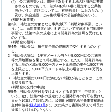
(4)
公共施設等とは、開発行為をする土地の区域内に整備
されるものであって、法第4条第14項に規定する公共施
設
(ただし、道路については、有効幅員5m以上のもの。)
及び、集会施設、ごみ集積場等の公益的施設をいう。
(補助対象事業)
第3条
補助金の対象となる事業
(以下「補助対象事業」とい
う。)
は、民間事業者が綾川町内において実施する宅地開発
事業で、法第29条の規定により開発行為の許可を受けたも
のとする。
(補助金の額等)
第4条
補助金は、毎年度予算の範囲内で交付するものとす
る。
2
補助金の額は、1平方メートル当たり5,000円に公共施設
等の用地面積を乗じて得た額とする。
ただし、開発行為を
する土地の区域が5,000平方メートル未満の場合は500万円
を上限とし、5,000平方メートル以上の場合は1,000万円を
上限とする。
3
補助金の額に1,000円に満たない端数があるときは、これ
を切り捨てる。
(補助金の交付の申請)
第5条
補助金の交付を受けようとする者
(以下「申請者」と
いう。)
は、法第29条の規定による開発行為の許可を受けた
日から起算して3月以内に、綾川町民間宅地開発事業補助金
交付申請書
(
様式第1号
)
に、次に掲げる書類を添えて町長に
提出しなければならない。