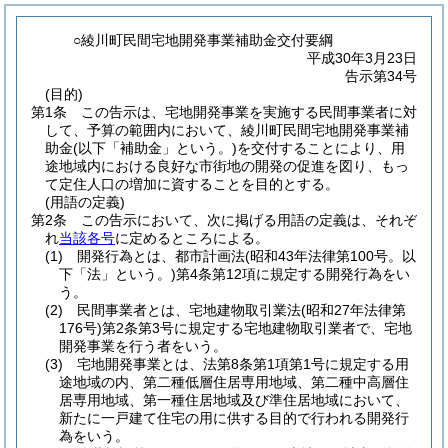
○綾川町民間宅地開発事業補助金交付要綱
平成30年3月23日
告示第34号
(目的)
第1条
この告示は、宅地開発事業を実施する民間事業者に対
して、予算の範囲内において、綾川町民間宅地開発事業補
助金
(以下「補助金」という。)
を交付することにより、用
途地域内における良好な市街地の開発の促進を図り、もっ
て定住人口の増加に資することを目的とする。
(用語の定義)
第2条
この告示において、次に掲げる用語の定義は、それぞ
れ
当該各号
に定めるところによる。
(1)
開発行為とは、都市計画法
(昭和43年法律第100号。以
下「法」という。)
第4条第12項に規定する開発行為をい
う。
(2)
民間事業者とは、宅地建物取引業法
(昭和27年法律第
176号)
第2条第3号に規定する宅地建物取引業者で、宅地
開発事業を行う者をいう。
(3)
宅地開発事業とは、法第8条第1項第1号に規定する用
途地域の内、第二種低層住居専用地域、第二種中高層住
居専用地域、第一種住居地域及び準住居地域において、
新たに一戸建て住宅の用に供する目的で行われる開発行
為をいう。