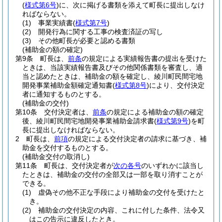
(
様式第6号
)
に、次に掲げる書類を添えて町長に提出しなけ
ればならない。
(1)
事業実績書
(
様式第7号
)
(2)
開発行為に関する工事の検査済証の写し
(3)
その他町長が必要と認める書類
(補助金の額の確定)
第9条
町長は、
前条
の規定による実績報告書の提出を受けた
ときは、当該実績報告書及びその他関係書類を審査し、適
当と認めたときは、補助金の額を確定し、綾川町民間宅地
開発事業補助金額確定通知書
(
様式第8号
)
により、交付決定
者に通知するものとする。
(補助金の交付)
第10条
交付決定者は、
前条
の規定による補助金の額の確定
後、綾川町民間宅地開発事業補助金請求書
(
様式第9号
)
を町
長に提出しなければならない。
2
町長は、
前項
の規定による交付決定者の請求に基づき、補
助金を交付するものとする。
(補助金交付の取消し)
第11条
町長は、交付決定者が
次の各号
のいずれかに該当し
たときは、補助金の交付の全部又は一部を取り消すことが
できる。
(1)
虚偽その他不正な手段により補助金の交付を受けたと
き。
(2)
補助金の交付決定の内容、これに付した条件、法令又
はこの告示に違反したとき。