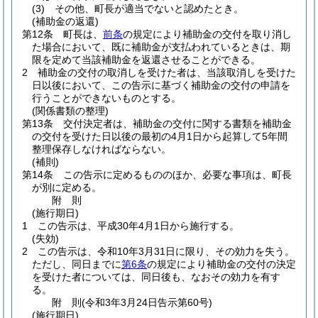
(3)
その他、町長が適当でないと認めたとき。
(補助金の返還)
第12条
町長は、
前条
の規定により補助金の交付を取り消し
た場合において、既に補助金が支払われているときは、期
限を定めて当該補助金を返還させることができる。
2
補助金の交付の取消しを受けた者は、当該取消しを受けた
日以後において、この告示に基づく補助金の交付の申請を
行うことができないものとする。
(関係書類の整理)
第13条
交付決定者は、補助金の交付に関する書類を補助金
の交付を受けた日以後の最初の4月1日から起算して5年間
整理保存しなければならない。
(補則)
第14条
この告示に定めるもののほか、必要な事項は、町長
が別に定める。
附
則
(施行期日)
1
この告示は、平成30年4月1日から施行する。
(失効)
2
この告示は、令和10年3月31日に限り、その効力を失う。
ただし、同日までに
第6条
の規定により補助金の交付の決定
を受けた者については、同日後も、なおその効力を有す
る。
附
則
(令和3年3月24日
告示第60号)
(施行期日)