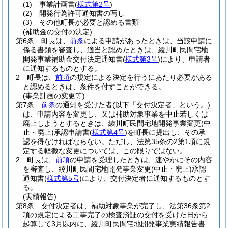
(1)
事業計画書
(
様式第2号
)
(2)
開発行為許可通知書の写し
(3)
その他町長が必要と認める書類
(補助金の交付の決定)
第6条
町長は、
前条
による申請があったときは、当該申請に
係る書類を審査し、適当と認めたときは、綾川町民間宅地
開発事業補助金交付決定通知書
(
様式第3号
)
により、申請者
に通知するものとする。
2
町長は、
前項
の規定による決定を行うにあたり必要がある
と認めるときは、条件を付すことができる。
(事業計画の変更等)
第7条
前条
の通知を受けた者
(以下「交付決定者」という。)
は、申請内容を変更し、又は補助対象事業を中止若しくは
廃止しようとするときは、綾川町民間宅地開発事業変更
(中
止・廃止)
承認申請書
(
様式第4号
)
を町長に提出し、その承
認を得なければならない。
ただし、法第35条の2第1項に規
定する軽微な変更については、この限りではない。
2
町長は、
前項
の申請を受理したときは、速やかにその内容
を審査し、綾川町民間宅地開発事業変更
(中止・廃止)
承認
通知書
(
様式第5号
)
により、交付決定者に通知するものとす
る。
(実績報告)
第8条
交付決定者は、補助対象事業が完了し、法第36条第2
項の規定による工事完了の検査済証の交付を受けた日から
起算して3月以内に、綾川町民間宅地開発事業実績報告書