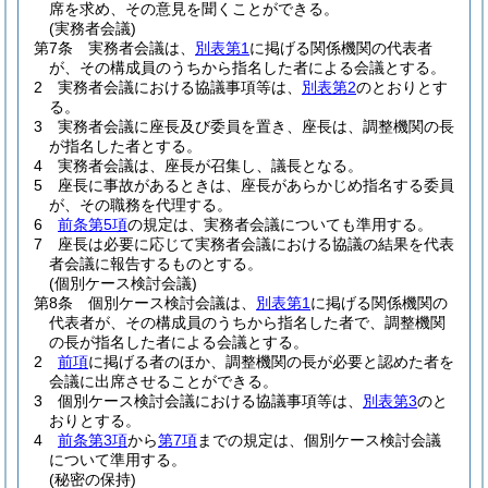
席を求め、その意見を聞くことができる。
(実務者会議)
第7条
実務者会議は、
別表第1
に掲げる関係機関の代表者
が、その構成員のうちから指名した者による会議とする。
2
実務者会議における協議事項等は、
別表第2
のとおりとす
る。
3
実務者会議に座長及び委員を置き、座長は、調整機関の長
が指名した者とする。
4
実務者会議は、座長が召集し、議長となる。
5
座長に事故があるときは、座長があらかじめ指名する委員
が、その職務を代理する。
6
前条第5項
の規定は、実務者会議についても準用する。
7
座長は必要に応じて実務者会議における協議の結果を代表
者会議に報告するものとする。
(個別ケース検討会議)
第8条
個別ケース検討会議は、
別表第1
に掲げる関係機関の
代表者が、その構成員のうちから指名した者で、調整機関
の長が指名した者による会議とする。
2
前項
に掲げる者のほか、調整機関の長が必要と認めた者を
会議に出席させることができる。
3
個別ケース検討会議における協議事項等は、
別表第3
のと
おりとする。
4
前条第3項
から
第7項
までの規定は、個別ケース検討会議
について準用する。
(秘密の保持)