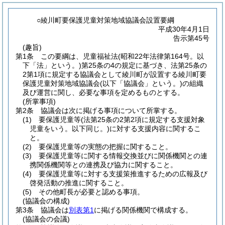
○綾川町要保護児童対策地域協議会設置要綱
平成30年4月1日
告示第45号
(趣旨)
第1条
この要綱は、児童福祉法
(昭和22年法律第164号。以
下「法」という。)
第25条の4の規定に基づき、法第25条の
2第1項に規定する協議会として綾川町が設置する綾川町要
保護児童対策地域協議会
(以下「協議会」という。)
の組織
及び運営に関し、必要な事項を定めるものとする。
(所掌事項)
第2条
協議会は次に掲げる事項について所掌する。
(1)
要保護児童等
(法第25条の2第2項に規定する支援対象
児童をいう。以下同じ。)
に対する支援内容に関するこ
と。
(2)
要保護児童等の実態の把握に関すること。
(3)
要保護児童等に関する情報交換並びに関係機関との連
携関係機関等との連携及び協力に関すること。
(4)
要保護児童等に対する支援策推進するための広報及び
啓発活動の推進に関すること。
(5)
その他町長が必要と認める事項。
(協議会の構成)
第3条
協議会は
別表第1
に掲げる関係機関で構成する。
(協議会の会議)