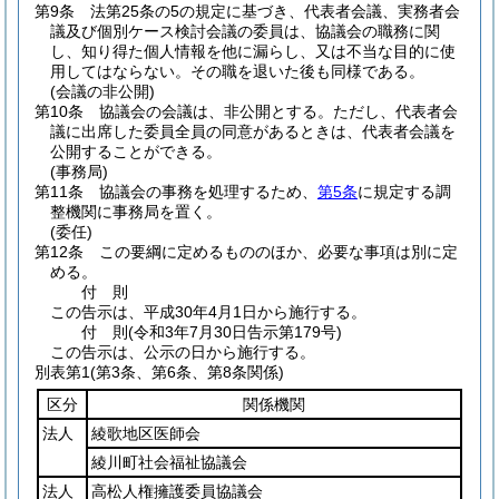
第9条
法第25条の5の規定に基づき、代表者会議、実務者会
議及び個別ケース検討会議の委員は、協議会の職務に関
し、知り得た個人情報を他に漏らし、又は不当な目的に使
用してはならない。
その職を退いた後も同様である。
(会議の非公開)
第10条
協議会の会議は、非公開とする。
ただし、代表者会
議に出席した委員全員の同意があるときは、代表者会議を
公開することができる。
(事務局)
第11条
協議会の事務を処理するため、
第5条
に規定する調
整機関に事務局を置く。
(委任)
第12条
この要綱に定めるもののほか、必要な事項は別に定
める。
付
則
この告示は、平成30年4月1日から施行する。
付
則
(令和3年7月30日
告示第179号)
この告示は、公示の日から施行する。
別表第1
(第3条、第6条、第8条関係)
区分
関係機関
法人
綾歌地区医師会
綾川町社会福祉協議会
法人
高松人権擁護委員協議会