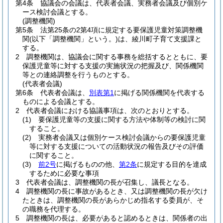
第4条
協議会の会議は、代表者会議、実務者会議及び個別ケ
ース検討会議とする。
(調整機関)
第5条
法第25条の2第4項に規定する要保護児童対策調整機
関
(以下「調整機関」という。)
は、綾川町子育て支援課と
する。
2
調整機関は、協議会に関する事務を総括するとともに、要
保護児童等に対する支援の実施状況の把握及び、関係機関
等との連絡調整を行うものとする。
(代表者会議)
第6条
代表者会議は、
別表第1
に掲げる関係機関を代表する
ものによる会議とする。
2
代表者会議における協議事項は、次のとおりとする。
(1)
要保護児童等の支援に関する方法や体制等の検討に関
すること。
(2)
実務者会議又は個別ケース検討会議からの要保護児童
等に対する支援についての活動状況の報告及びその評価
に関すること。
(3)
前2号
に掲げるものの他、
第2条
に規定する目的を達成
するために必要な事項
3
代表者会議は、調整機関の長が召集し、議長となる。
4
調整機関の長に事故があるとき、又は調整機関の長が欠け
たときは、調整機関の長があらかじめ指名する委員が、そ
の職務を代理する。
5
調整機関の長は、必要があると認めるときは、関係者の出