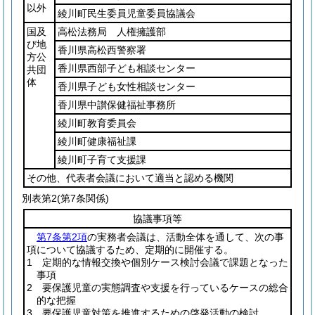
以外
綾川町民生委員児童委員協議会
国及
高松法務局 人権擁護部
び地
香川県高松西警察署
方公
香川県西部子ども相談センター
共団
体
香川県子ども女性相談センター
香川県中讃保健福祉事務所
綾川町教育委員会
綾川町健康福祉課
綾川町子育て支援課
その他、代表者会議において適当と認める機関
別表第2
(第7条関係)
協議事項等
第7条第2項
の実務者会議は、活動全体を通して、次の事
項について協議するため、定期的に開催する。
1 定期的な情報交換や個別ケース検討会議で課題となった
事項
2 要保護児童の実態調査や支援を行っているケースの総合
的な把握
3 要保護児童対策を推進するための啓発活動の検討