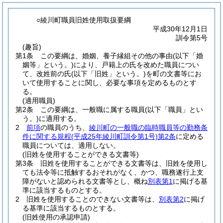
○綾川町職員旧姓使用取扱要綱
平成30年12月1日
訓令第5号
(趣旨)
第1条
この要綱は、婚姻、養子縁組その他の事由
(以下「婚
姻等」という。)
により、戸籍上の氏を改めた職員につい
て、改姓前の氏
(以下「旧姓」という。)
を町の文書等にお
いて使用することに関し、必要な事項を定めるものとす
る。
(適用職員)
第2条
この要綱は、一般職に属する職員
(以下「職員」とい
う。)
に適用する。
2
前項
の職員のうち、
綾川町の一般職の臨時職員等の勤務条
件に関する規程
(平成25年綾川町訓令第1号)
第2条
に定める
職員については、適用しない。
(旧姓を使用することができる文書等)
第3条
旧姓を使用することができる文書等は、旧姓を使用し
ても法令等に抵触するおそれがなく、かつ、職務遂行上支
障がないと認められる文書等とし、概ね
別表第1
に掲げる基
準に該当するものとする。
2
旧姓を使用することのできない文書等は、
別表第2
に掲げ
る基準に該当するものとする。
(旧姓使用の承認申請)