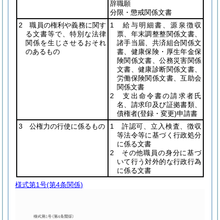
辞職願
分限・懲戒関係文書
2 職員の権利や義務に関す
1 給与明細書、源泉徴収
る文書等で、特別な法律
票、年末調整整関係文書、
関係を生じさせるおそれ
諸手当届、共済組合関係文
のあるもの
書、健康保険・厚生年金保
険関係文書、公務災害関係
文書、健康診断関係文書、
労働保険関係文書、互助会
関係文書
2 支出命令書の請求者氏
名、請求印及び証拠書類、
債権者
(登録・変更)
申請書
3 公権力の行使に係るもの
1 許認可、立入検査、徴収
等法令等に基づく行政処分
に係る文書
2 その他職員の身分に基づ
いて行う対外的な行政行為
に係る文書
様式第1号
(第4条関係)