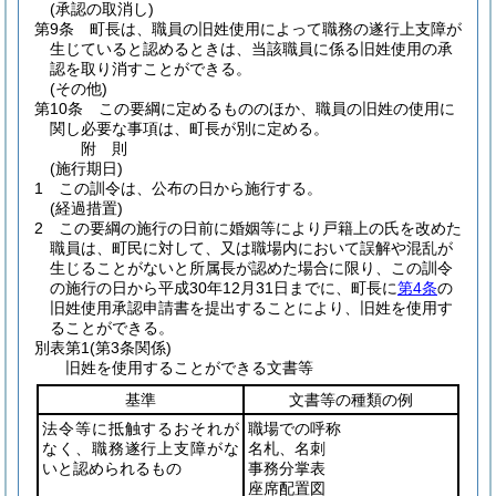
(承認の取消し)
第9条
町長は、職員の旧姓使用によって職務の遂行上支障が
生じていると認めるときは、当該職員に係る旧姓使用の承
認を取り消すことができる。
(その他)
第10条
この要綱に定めるもののほか、職員の旧姓の使用に
関し必要な事項は、町長が別に定める。
附
則
(施行期日)
1
この訓令は、公布の日から施行する。
(経過措置)
2
この要綱の施行の日前に婚姻等により戸籍上の氏を改めた
職員は、町民に対して、又は職場内において誤解や混乱が
生じることがないと所属長が認めた場合に限り、この訓令
の施行の日から平成30年12月31日までに、町長に
第4条
の
旧姓使用承認申請書を提出することにより、旧姓を使用す
ることができる。
別表第1
(第3条関係)
旧姓を使用することができる文書等
基準
文書等の種類の例
法令等に抵触するおそれが
職場での呼称
なく、職務遂行上支障がな
名札、名刺
いと認められるもの
事務分掌表
座席配置図