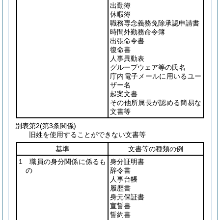
出勤簿
休暇簿
職務専念義務免除承認申請書
時間外勤務命令簿
出張命令書
復命書
人事異動表
グループウェア等の氏名
庁内電子メールに用いるユー
ザー名
起案文書
その他所属長が認める簡易な
文書等
別表第2
(第3条関係)
旧姓を使用することができない文書等
基準
文書等の種類の例
1 職員の身分関係に係るも
身分証明書
の
辞令書
人事台帳
履歴書
身元保証書
宣誓書
誓約書