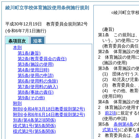
綾川町立学校体育施設使用条例施行規則
○綾川町立学
平成30年12月19日 教育委員会規則第2号
(趣旨)
(令和6年7月1日施行)
第1条
この規則は
いう。)
の使用につ
条項目次
沿革
(教育委員会の責任
本則
第2条
体育施設の
第1条
(趣旨)
2
体育施設の使用
第2条
(教育委員会の責任)
(施設の使用)
第3条
(施設の使用)
第3条
体育施設の
第4条
(使用日時)
(1)
団体が行うス
第5条
(使用の申請)
(2)
幼児及び児童
第6条
(使用料の免除)
(3)
教育委員会、
第7条
(使用料の納入)
(4)
その他、教育
第8条
(事故の責任)
(使用日時)
第9条
(その他)
第4条
体育施設の使
附則
2
体育施設の使用
附則
(令和4年3月18日教委規則第2号)
3
前2項
に規定する
附則
(令和6年6月14日教委規則第2号)
(使用の申請)
別表
(第4条第2項関係)
第5条
条例第4条
の
様式第1号
(第5条関係)
式第1号
)
に必要な
様式第2号
(第5条関係)
2
教育委員会は、