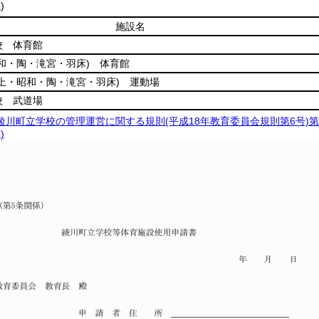
)
施設名
校 体育館
昭和・陶・滝宮・羽床)
体育館
綾上・昭和・陶・滝宮・羽床)
運動場
校 武道場
綾川町立学校の管理運営に関する規則(平成18年教育委員会規則第6号)第
)