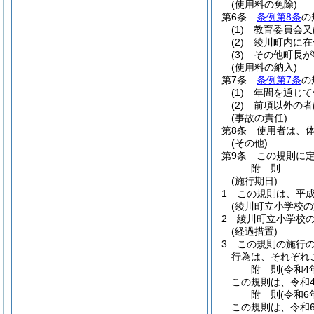
(使用料の免除)
第6条
条例第8条
の
(1)
教育委員会又
(2)
綾川町内に在
(3)
その他町長が
(使用料の納入)
第7条
条例第7条
の
(1)
年間を通じて
(2)
前項以外の者
(事故の責任)
第8条
使用者は、
(その他)
第9条
この規則に
附
則
(施行期日)
1
この規則は、平成
(綾川町立小学校
2
綾川町立小学校
(経過措置)
3
この規則の施行
行為は、それぞれ
附
則
(令和4
この規則は、令和
附
則
(令和6
この規則は、令和