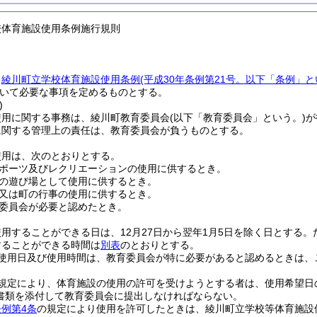
校体育施設使用条例施行規則
、
綾川町立学校体育施設使用条例
(平成30年条例第21号。以下「条例」と
いて必要な事項を定めるものとする。
)
使用に関する事務は、綾川町教育委員会
(以下「教育委員会」という。)
が
に関する管理上の責任は、教育委員会が負うものとする。
使用は、次のとおりとする。
ポーツ及びレクリエーションの使用に供するとき。
の遊び場として使用に供するとき。
又は町の行事の使用に供するとき。
委員会が必要と認めたとき。
用することができる日は、12月27日から翌年1月5日を除く日とする。
することができる時間は
別表
のとおりとする。
使用日及び使用時間は、教育委員会が特に必要があると認めるときは、
規定により、体育施設の使用の許可を受けようとする者は、使用希望日
書類を添付して教育委員会に提出しなければならない。
条例第4条
の規定により使用を許可したときは、綾川町立学校等体育施設