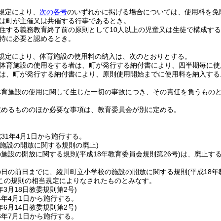
規定により、
次の各号
のいずれかに掲げる場合については、使用料を免
は町が主催又は共催する行事であるとき。
住する義務教育終了前の原則として10人以上の児童又は生徒で構成す
特に必要と認めるとき。
規定により、体育施設の使用料の納入は、次のとおりとする。
体育施設の使用をする者は、町が発行する納付書により、四半期毎に使
は、町が発行する納付書により、原則使用開始までに使用料を納入する
体育施設の使用に関して生じた一切の事故につき、その責任を負うもの
定めるもののほか必要な事項は、教育委員会が別に定める。
31年4月1日から施行する。
の施設の開放に関する規則の廃止)
の施設の開放に関する規則
(平成18年教育委員会規則第26号)
は、廃止す
の日の前日までに、綾川町立小学校の施設の開放に関する規則
(平成18
この規則の相当規定によりなされたものとみなす。
年3月18日
教委規則第2号)
4年4月1日から施行する。
年6月14日
教委規則第2号)
6年7月1日から施行する。