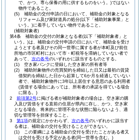
で、かつ、専ら保養の用に供するものをいう。)
ではない
物件であること。
(5)
補助金の交付申請の日において、補助金の対象となる
リフォーム及び家財道具の処分
(以下「補助対象事業」と
いう。)
に着手していない物件であること。
(補助対象者)
第4条
補助金の交付の対象となる者
(以下「補助対象者」と
いう。)
は、補助金の交付申請の日において、補助金を受け
ようとする者及びその同一世帯に属する者が本町及び前住
所地の市区町村において市・町税等を滞納していない者で
あって、
次の各号
のいずれかに該当するものとする。
(1)
空き家バンクに登録した空き家の所有者等
(2)
補助対象物件の売買契約を締結した日又は最初の賃貸
借契約を締結した日から起算して6か月を経過していない
者で、補助対象物件に3年以上居住する意思のある利用者
(賃借する場合にあっては、所有者の承諾を得ている場合
に限る。)
2
前項第2号
に掲げる者が補助対象者の場合は、空き家の購
入及び賃借をする直前の住居が県内に存し、かつ、空き家
となる場合、将来的に管理不全な状態に陥らないよう、適
切な管理等を担保すること。
3
第1項
の規定にかかわらず、
次の各号
のいずれかに該当す
る者は、補助金の交付を受けることができない。
(1)
この要綱による補助金の交付を受けたことがある者又
は交付を受ける予定がある者
(同一世帯を含む。)