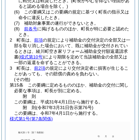
に転売又は転貸したとき。
(町長がやむを得ない理由があ
ると認める場合を除く。)
(6)
この要綱又はこの要綱の規定に基づく町長の指示又は
命令に違反したとき。
(7)
補助対象事業の遂行ができないとき。
(8)
前各号
に掲げるもののほか、町長が特に必要と認めた
とき。
2
町長は、
前項
の規定により補助金の交付決定の全部又は一
部を取り消した場合において、既に補助金が交付されてい
るときは、綾川町空き家リフォーム補助金交付額返還請求
書
(
様式第10号
)
により期限を定めて当該補助金の全部又は
一部の返還を命ずることができる。
3
町長は、
前2項
の規定により交付決定者に損害が生じるこ
とがあっても、その賠償の責めを負わない。
(その他)
第15条
この要綱に定めるもののほか、補助金の交付に関し
必要な事項は、町長が別に定める。
附
則
この要綱は、平成31年4月1日から施行する。
附
則
(令和7年3月31日
告示第76号)
この要綱は、令和7年4月1日から施行する。
様式第1号
(第7条関係)