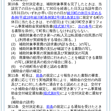
第10条
交付決定者は、補助対象事業を完了したときは、当
該完了の日から起算して30日を経過した日又は当該年度の
3月31日のいずれか早い日
(その日が
綾川町の休日を定める
条例
(平成18年綾川町条例第2号)
第1条第1項
に規定する町の
休日に当たるときは、その翌日)
までに綾川町空き家リフォ
ーム事業補助金実績報告書
(
様式第7号
)
に、
次の各号
に定め
る書類を添付して町長に報告しなければならない。
(1)
補助対象者の空き家への転入又は転居後の住民票の写
し
(利用者が実績報告する場合に限る。)
(2)
補助対象事業費の請求書
(内訳を含む。)
の写し
(3)
補助対象事業費の支払が確認できる書類の写し
(4)
補助対象事業の実施前後及び実施状況の写真
(5)
廃棄物の処理が適切に行われたことを確認できる書類
の写し
(家財道具の処分の場合に限る。)
(6)
その他町長が必要と認める書類
(補助金の額の確定)
第11条
町長は、
前条
の規定により報告された書類の審査、
必要に応じて行う実地調査等により、補助金の交付の内容
及びこれに付した条件に適合すると認めたときは、交付す
べき補助金の額を確定し、綾川町空き家リフォーム事業補
助金交付確定通知書
(
様式第8号
)
により交付決定者に通知す
る。
(補助金の請求)
第12条
交付決定者は、
前条
の規定による通知を受けたとき