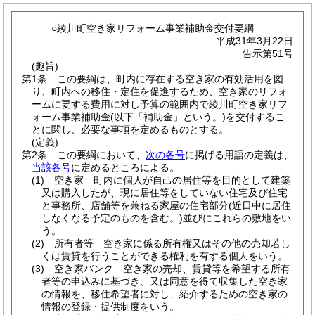
○綾川町空き家リフォーム事業補助金交付要綱
平成31年3月22日
告示第51号
(趣旨)
第1条
この要綱は、町内に存在する空き家の有効活用を図
り、町内への移住・定住を促進するため、空き家のリフォ
ームに要する費用に対し予算の範囲内で綾川町空き家リフ
ォーム事業補助金
(以下「補助金」という。)
を交付するこ
とに関し、必要な事項を定めるものとする。
(定義)
第2条
この要綱において、
次の各号
に掲げる用語の定義は、
当該各号
に定めるところによる。
(1)
空き家 町内に個人が自己の居住等を目的として建築
又は購入したが、現に居住等をしていない住宅及び住宅
と事務所、店舗等を兼ねる家屋の住宅部分
(近日中に居住
しなくなる予定のものを含む。)
並びにこれらの敷地をい
う。
(2)
所有者等 空き家に係る所有権又はその他の売却若し
くは賃貸を行うことができる権利を有する個人をいう。
(3)
空き家バンク 空き家の売却、賃貸等を希望する所有
者等の申込みに基づき、又は同意を得て収集した空き家
の情報を、移住希望者に対し、紹介するための空き家の
情報の登録・提供制度をいう。