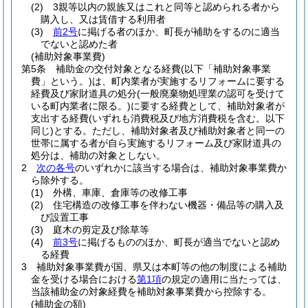
(2)
3親等以内の親族又はこれと同等と認められる者から
購入し、又は賃借する利用者
(3)
前2号
に掲げる者のほか、町長が補助をするのに適当
でないと認めた者
(補助対象事業費)
第5条
補助金の交付対象となる経費
(以下「補助対象事業
費」という。)
は、町内業者が実施するリフォームに要する
経費及び家財道具の処分
(一般廃棄物処理業の認可を受けて
いる町内業者に限る。)
に要する経費として、補助対象者が
支出する経費
(いずれも消費税及び地方消費税を含む。以下
同じ)
とする。
ただし、補助対象者及び補助対象者と同一の
世帯に属する者が自ら実施するリフォーム及び家財道具の
処分は、補助の対象としない。
2
次の各号
のいずれかに該当する場合は、補助対象事業費か
ら除外する。
(1)
外構、車庫、倉庫等の改修工事
(2)
住宅構造の改修工事を伴わない機器・備品等の購入及
び設置工事
(3)
庭木の剪定及び除草等
(4)
前3号
に掲げるもののほか、町長が適当でないと認め
る経費
3
補助対象事業費が国、県又は本町等の他の制度による補助
金を受ける場合における
第1項
の規定の適用に当たっては、
当該補助金の対象経費を補助対象事業費から控除する。
(補助金の額)