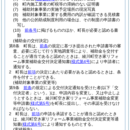
(6)
町内施工業者の町税等の滞納のない証明書
(7)
補助対象事業の実施予定場所の現況写真
(8)
補助対象事業に要する費用の内訳が確認できる見積書
(9)
他の公的助成制度利用の場合は、その制度の申請書の
写し
(10)
前各号
に掲げるもののほか、町長が必要と認める書
類
(補助金の交付決定)
第8条
町長は、
前条
の規定に基づき提出された申請書等の審
査、必要に応じて行う実地調査等により、補助金を交付す
ることが適当であると認めたときは、綾川町空き家リフォ
ーム事業補助金交付決定通知書
(
様式第4号
)
により申請者に
通知する。
2
町長は
前項
の決定にあたり必要があると認めるときは、条
件を付すことができる。
(補助対象事業の変更等)
第9条
前条
の規定による交付決定通知を受けた者
(以下「交
付決定者」という。)
は、申請内容を変更し、又は中止しよ
うとするときは、綾川町空き家リフォーム事業補助金変更
等申請書
(
様式第5号
)
を町長に提出し、その承認を受けなけ
ればならない。
2
町長は、
前項
の申請を承認することが適当と認めたとき
は、綾川町空き家リフォーム事業補助金交付決定変更等通
知書
(
様式第6号
)
により通知するものとする。
(実績報告)