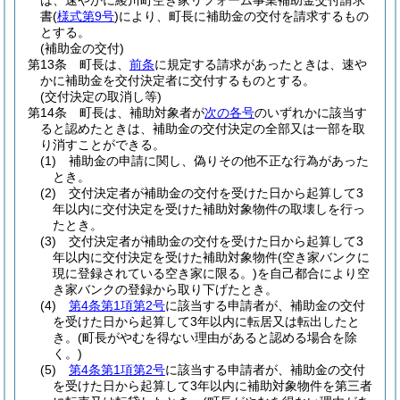
は、速やかに綾川町空き家リフォーム事業補助金交付請求
書
(
様式第9号
)
により、町長に補助金の交付を請求するもの
とする。
(補助金の交付)
第13条
町長は、
前条
に規定する請求があったときは、速や
かに補助金を交付決定者に交付するものとする。
(交付決定の取消し等)
第14条
町長は、補助対象者が
次の各号
のいずれかに該当す
ると認めたときは、補助金の交付決定の全部又は一部を取
り消すことができる。
(1)
補助金の申請に関し、偽りその他不正な行為があった
とき。
(2)
交付決定者が補助金の交付を受けた日から起算して3
年以内に交付決定を受けた補助対象物件の取壊しを行っ
たとき。
(3)
交付決定者が補助金の交付を受けた日から起算して3
年以内に交付決定を受けた補助対象物件
(空き家バンクに
現に登録されている空き家に限る。)
を自己都合により空
き家バンクの登録から取り下げたとき。
(4)
第4条第1項第2号
に該当する申請者が、補助金の交付
を受けた日から起算して3年以内に転居又は転出したと
き。
(町長がやむを得ない理由があると認める場合を除
く。)
(5)
第4条第1項第2号
に該当する申請者が、補助金の交付
を受けた日から起算して3年以内に補助対象物件を第三者