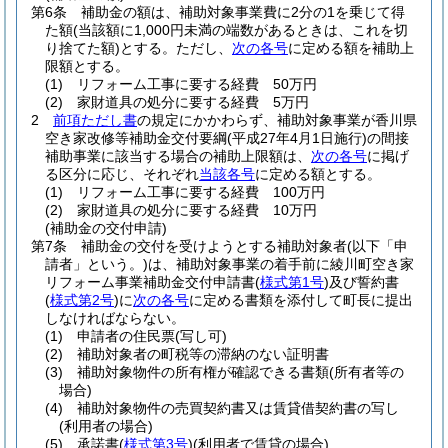
第6条
補助金の額は、補助対象事業費に2分の1を乗じて得
た額
(当該額に1,000円未満の端数があるときは、これを切
り捨てた額)
とする。
ただし、
次の各号
に定める額を補助上
限額とする。
(1)
リフォーム工事に要する経費 50万円
(2)
家財道具の処分に要する経費 5万円
2
前項ただし書
の規定にかかわらず、補助対象事業が香川県
空き家改修等補助金交付要綱
(平成27年4月1日施行)
の間接
補助事業に該当する場合の補助上限額は、
次の各号
に掲げ
る区分に応じ、それぞれ
当該各号
に定める額とする。
(1)
リフォーム工事に要する経費 100万円
(2)
家財道具の処分に要する経費 10万円
(補助金の交付申請)
第7条
補助金の交付を受けようとする補助対象者
(以下「申
請者」という。)
は、補助対象事業の着手前に綾川町空き家
リフォーム事業補助金交付申請書
(
様式第1号
)
及び誓約書
(
様式第2号
)
に
次の各号
に定める書類を添付して町長に提出
しなければならない。
(1)
申請者の住民票
(写し可)
(2)
補助対象者の町税等の滞納のない証明書
(3)
補助対象物件の所有権が確認できる書類
(所有者等の
場合)
(4)
補助対象物件の売買契約書又は賃貸借契約書の写し
(利用者の場合)
(5)
承諾書
(
様式第3号
)
(利用者で賃貸の場合)