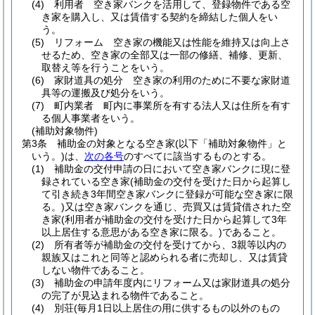
(4)
利用者 空き家バンクを活用して、登録物件である空
き家を購入し、又は賃借する契約を締結した個人をい
う。
(5)
リフォーム 空き家の機能又は性能を維持又は向上さ
せるため、空き家の全部又は一部の修繕、補修、更新、
取替え等を行うことをいう。
(6)
家財道具の処分 空き家の利用のために不要な家財道
具等の運搬及び処分をいう。
(7)
町内業者 町内に事業所を有する法人又は住所を有す
る個人事業者をいう。
(補助対象物件)
第3条
補助金の対象となる空き家
(以下「補助対象物件」と
いう。)
は、
次の各号
のすべてに該当するものとする。
(1)
補助金の交付申請の日において空き家バンクに現に登
録されている空き家
(補助金の交付を受けた日から起算し
て引き続き3年間空き家バンクに登録が可能な空き家に限
る。)
又は空き家バンクを通じ、売買又は賃貸借された空
き家
(利用者が補助金の交付を受けた日から起算して3年
以上居住する意思がある空き家に限る。)
であること。
(2)
所有者等が補助金の交付を受けてから、3親等以内の
親族又はこれと同等と認められる者に売却し、又は賃貸
しない物件であること。
(3)
補助金の申請年度内にリフォーム又は家財道具の処分
の完了が見込まれる物件であること。
(4)
別荘
(毎月1日以上居住の用に供するもの以外のもの