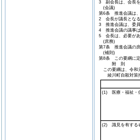
3
副会長は、会長
(会議)
第6条
推進会議は
2
会長が議長とな
3
推進会議は、委
4
推進会議の議事
5
会長は、必要が
(庶務)
第7条
推進会議の
(補則)
第8条
この要綱に
附
則
この要綱は、令和
綾川町自殺対策
(1)
医療・福祉・
(2)
識見を有する