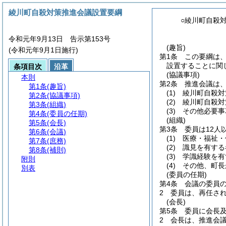
綾川町自殺対策推進会議設置要綱
○綾川町自殺
令和元年9月13日 告示第153号
(趣旨)
(令和元年9月1日施行)
第1条
この要綱は
設置することに関
条項目次
沿革
(協議事項)
本則
第2条
推進会議は
第1条
(趣旨)
(1)
綾川町自殺対
第2条
(協議事項)
(2)
綾川町自殺対
第3条
(組織)
(3)
その他必要事
第4条
(委員の任期)
(組織)
第5条
(会長)
第3条
委員は12人
第6条
(会議)
(1)
医療・福祉・
第7条
(庶務)
(2)
識見を有する
第8条
(補則)
(3)
学識経験を有
附則
(4)
その他、町長
別表
(委員の任期)
第4条
会議の委員の
2
委員は、再任さ
(会長)
第5条
委員に会長
2
会長は、推進会