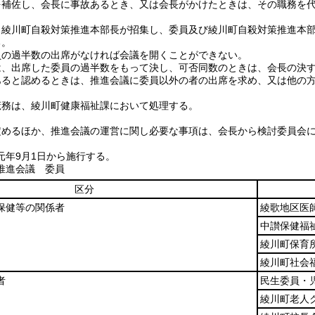
を補佐し、会長に事故あるとき、又は会長がかけたときは、その職務を
、綾川町自殺対策推進本部長が招集し、委員及び綾川町自殺対策推進本
る。
員の過半数の出席がなければ会議を開くことができない。
は、出席した委員の過半数をもって決し、可否同数のときは、会長の決
あると認めるときは、推進会議に委員以外の者の出席を求め、又は他の
庶務は、綾川町健康福祉課において処理する。
定めるほか、推進会議の運営に関し必要な事項は、会長から検討委員会
元年9月1日から施行する。
推進会議 委員
区分
保健等の関係者
綾歌地区医
中讃保健福
綾川町保育
綾川町社会
者
民生委員・
綾川町老人