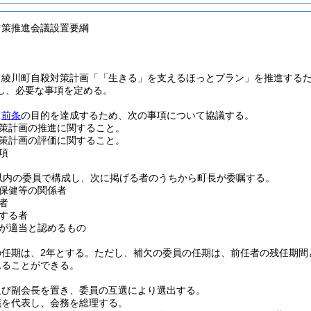
対策推進会議設置要綱
、綾川町自殺対策計画「「生きる」を支えるほっとプラン」を推進する
し、必要な事項を定める。
、
前条
の目的を達成するため、次の事項について協議する。
策計画の推進に関すること。
策計画の評価に関すること。
項
以内の委員で構成し、次に掲げる者のうちから町長が委嘱する。
保健等の関係者
者
する者
が適当と認めるもの
任期は、2年とする。
ただし、補欠の委員の任期は、前任者の残任期間
れることができる。
及び副会長を置き、委員の互選により選出する。
議を代表し、会務を総理する。