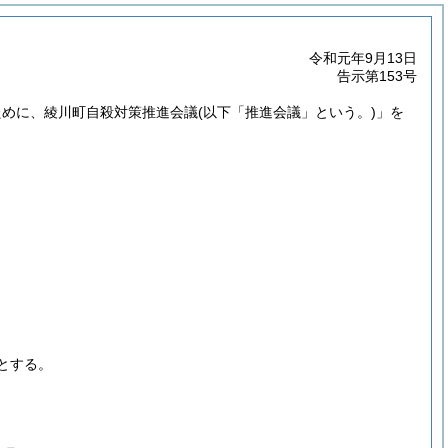
令和元年9月13日
告示第153号
ために、綾川町自殺対策推進会議
(以下「推進会議」という。)
」を
とする。