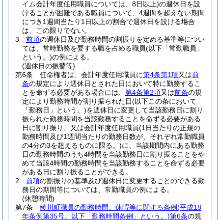
イム会計年度任用職員については、8日以上)
の週休日を設
けることが困難である職員について、4週間を超えない期間
につき1週間当たり1日以上の割合で週休日を設ける場合
は、この限りでない。
3
前項
の週休日及び勤務時間の割振りを定める基準等につい
ては、常時勤務を要する職を占める職員
(以下「常勤職員」
という。)
の例による。
(週休日の振替等)
第6条
任命権者は、会計年度任用職員に
第4条第1項
又は
前
条
の規定により週休日とされた日において特に勤務するこ
とを命ずる必要がある場合には、
第4条第2項
又は
前条
の規
定により勤務時間が割り振られた日
(以下この条において
「勤務日」という。)
を週休日に変更して当該勤務日に割り
振られた勤務時間を当該勤務することを命ずる必要がある
日に割り振り、又は会計年度任用職員
(1日当たりの正規の
勤務時間及び1週間当たりの勤務日数が、それぞれ常勤職員
の4分の3を超えるものに限る。)
に、当該期間内にある勤務
日の勤務時間のうち4時間を当該勤務日に割り振ることをや
めて当該4時間の勤務時間を当該勤務することを命ずる必要
がある日に割り振ることができる。
2
前項
の割振りの基準及び週休日に変更することのできる勤
務日の期間等については、常勤職員の例による。
(休憩時間)
第7条
綾川町職員の勤務時間、休暇等に関する条例
(平成18
年条例第35号。以下「勤務時間条例」という。)
第6条
の規