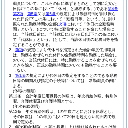
職員について、これらの日に準ずるものとして別に定めた
日
(以下この条において「休日」と総称する。)
である
第4条
第2項
、
第5条
又は
第6条
の規定により勤務時間が割り振ら
れた日
(以下この条において「勤務日等」という。)
に割り
振られた勤務時間の全部
(
次項
において「休日の全勤務時
間」という。)
について特に勤務することを命じた場合に
は、当該休日前に、当該休日に代わる日
(以下この条におい
て「代休日」という。)
として、当該休日後の勤務日等を指
定することができる。
2
前項
の規定により代休日を指定された会計年度任用職員
は、勤務を命ぜられた休日の全勤務時間を勤務した場合に
おいて、当該代休日には、特に勤務することを命ぜられる
ときを除き、正規の勤務時間においても勤務することを要
しない。
3
第1項
の規定により代休日の指定をすることのできる勤務
日等の期間及び指定の手続等については、常勤職員の例に
よる。
(休暇の種類)
第12条
会計年度任用職員の休暇は、年次有給休暇、特別休
暇、介護休暇及び介護時間とする。
(年次有給休暇)
第13条
年次有給休暇は、1の年度ごとにおける休暇とし、
その日数は、1の年度において20日を超えない範囲内で規
則で定める。
2
年次有給休暇
(この項の規定により繰り越されたものは除