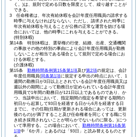
く。)
は、規則で定める日数を限度として、繰り越すことが
できる。
3
任命権者は、年次有給休暇を会計年度任用職員の請求する
時季に与えなければならない。
ただし、請求された時季に
年次有給休暇を与えることが公務の正常な運営を妨げる場
合においては、他の時季にこれを与えることができる。
(特別休暇)
第14条
特別休暇は、選挙権の行使、結婚、出産、交通機関
の事故その他の特別の事由により会計年度任用職員が勤務
しないことが相当である場合として規則で定める場合にお
ける休暇とする。
(介護休暇)
第15条
勤務時間条例第15条第1項
及び
第2項
の規定は、会計
年度任用職員
(
同条第1項
に規定する申出の時点において、1
週間の勤務日が3日以上とされている会計年度任用職員又は
週以外の期間によって勤務日が定められている会計年度任
用職員で1年間の勤務日が121日以上であるものであり、か
つ、当該申出において、指定期間の指定を希望する期間の
初日から起算して93日を経過する日から6月を経過する日
までに、その任期
(任期が更新される場合にあっては、更新
後のもの)
が満了すること及び任命権者を同じくする職に引
き続き採用されないことが明らかでないものに限る。)
につ
いて準用する。
この場合において、
勤務時間条例第16条第
1項
中「6か月」とあるのは「93日」と読み替えるものとす
る。