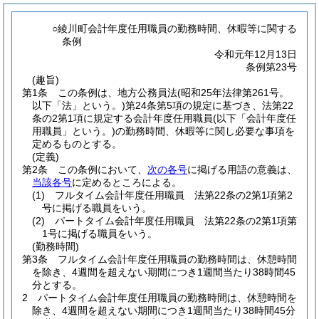
○綾川町会計年度任用職員の勤務時間、休暇等に関する
条例
令和元年12月13日
条例第23号
(趣旨)
第1条
この条例は、地方公務員法
(昭和25年法律第261号。
以下「法」という。)
第24条第5項の規定に基づき、法第22
条の2第1項に規定する会計年度任用職員
(以下「会計年度任
用職員」という。)
の勤務時間、休暇等に関し必要な事項を
定めるものとする。
(定義)
第2条
この条例において、
次の各号
に掲げる用語の意義は、
当該各号
に定めるところによる。
(1)
フルタイム会計年度任用職員 法第22条の2第1項第2
号に掲げる職員をいう。
(2)
パートタイム会計年度任用職員 法第22条の2第1項第
1号に掲げる職員をいう。
(勤務時間)
第3条
フルタイム会計年度任用職員の勤務時間は、休憩時間
を除き、4週間を超えない期間につき1週間当たり38時間45
分とする。
2
パートタイム会計年度任用職員の勤務時間は、休憩時間を
除き、4週間を超えない期間につき1週間当たり38時間45分