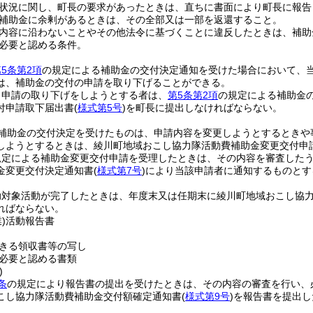
状況に関し、町長の要求があったときは、直ちに書面により町長に報告
補助金に余剰があるときは、その全部又は一部を返還すること。
内容に沿わないことやその他法令に基づくことに違反したときは、補助
必要と認める条件。
5条第2項
の規定による補助金の交付決定通知を受けた場合において、
は、補助金の交付の申請を取り下げることができる。
り申請の取り下げをしようとする者は、
第5条第2項
の規定による補助金
付申請取下届出書
(
様式第5号
)
を町長に提出しなければならない。
補助金の交付決定を受けたものは、申請内容を変更しようとするときや
しようとするときは、綾川町地域おこし協力隊活動費補助金変更交付申
規定による補助金変更交付申請を受理したときは、その内容を審査した
金変更交付決定通知書
(
様式第7号
)
により当該申請者に通知するものとす
助対象活動が完了したときは、年度末又は任期末に綾川町地域おこし協
ればならない。
)
活動報告書
きる領収書等の写し
必要と認める書類
)
条
の規定により報告書の提出を受けたときは、その内容の審査を行い、
こし協力隊活動費補助金交付額確定通知書
(
様式第9号
)
を報告書を提出し