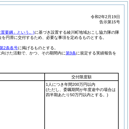
令和2年2月19日
告示第15号
設置要綱」という。)
に基づき設置する綾川町地域おこし協力隊の隊
金を円滑に交付するため、必要な事項を定めるものとする。
第2条各号
に掲げるものとする。
に向けた活動で、かつ、その期間内に
第9条
に規定する実績報告を
交付限度額
1人につき年間200万円以内
(ただし、委嘱期間が年度途中の場合は
四半期あたり50万円以内とする。)