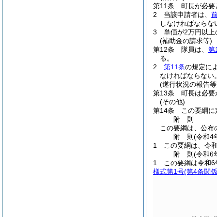
第11条
町長が必要
2
当該申請者は、
しなければならな
3
単価が2万円以
(補助金の請求等)
第12条
隊員は、
第
る。
2
第11条
の規定に
なければならない
(遂行状況の報告等
第13条
町長は必要
(その他)
第14条
この要綱に
附
則
この要綱は、公布
附
則
(令和4
1
この要綱は、令和
附
則
(令和6
1
この要綱は令和6
様式第1号
(第4条関係