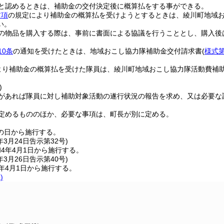
と認めるときは、補助金の交付決定後に概算払をする事ができる。
前項
の規定により補助金の概算払を受けようとするときは、綾川町地域
い。
上の物品を購入する際は、事前に書面による協議を行うこととし、購入後
10条
の通知を受けたときは、地域おこし協力隊補助金交付請求書
(
様式第
より補助金の概算払を受けた隊員は、綾川町地域おこし協力隊活動費補
。
)
があれば隊員に対し補助対象活動の遂行状況の報告を求め、又は必要な
定めるもののほか、必要な事項は、町長が別に定める。
の日から施行する。
年3月24日
告示第32号)
4年4月1日から施行する。
年3月26日
告示第40号)
年4月1日から施行する。
)