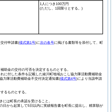
1人につき100万円
(ただし、1回限りとする。)
金交付申請書
(
様式第1号
)
に
次の各号
に掲げる書類等を添付して、町
、補助金の交付の可否を決定するものとする。
これに付した条件を記載した綾川町地域おこし協力隊活動費補助金
協力隊活動費補助金不交付決定通知書
(
様式第4号
)
により当該申請
付するものとする。
きには町長の承認を受けること。
の日から起算して5日以内に実績報告書を町長に提出し、精算額が