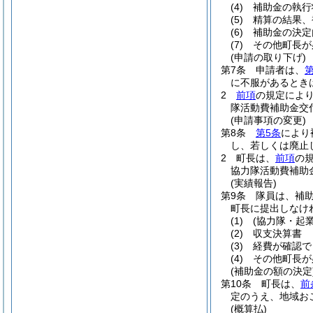
(4)
補助金の執行
(5)
精算の結果、
(6)
補助金の決定
(7)
その他町長が
(申請の取り下げ)
第7条
申請者は、
第
に不服があるとき
2
前項
の規定によ
隊活動費補助金交
(申請事項の変更)
第8条
第5条
により
し、若しくは廃止
2
町長は、
前項
の
協力隊活動費補助
(実績報告)
第9条
隊員は、補
町長に提出しなけ
(1)
(協力隊・起業
(2)
収支決算書
(3)
経費が確認で
(4)
その他町長が
(補助金の額の決定
第10条
町長は、
前
定のうえ、地域お
(概算払)