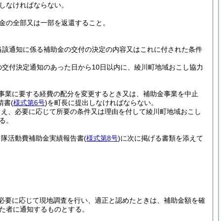
しなければならない。
金の全部又は一部を返還すること。
当該通知に係る補助金の交付の決定の内容又はこれに付された条件
の交付決定通知のあった日から10日以内に、綾川町地域おこし協力
事業に要する経費の配分を変更するとき又は、補助金事業を中止
請書
(
様式第6号
)
を町長に提出しなければならない。
うえ、必要に応じて所要の条件又は理由を付して綾川町地域おこし
る。
力隊活動費補助金実績報告書
(
様式第8号
)
に次に掲げる書類を添えて
必要に応じて現地調査を行い、適正と認めたときは、補助金額を確
た者に通知するものとする。