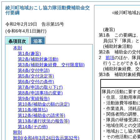
綾川町地域おこし協力隊活動費補助金交
付要綱
○綾川町地域
令和2年2月19日 告示第15号
(趣旨)
(令和6年4月1日施行)
第1条
この要綱は
員
(以下「隊員」と
条項目次
沿革
(補助対象活動)
本則
第2条
補助金の交
第1条
(趣旨)
2
前項
のほか、隊
第2条
(補助対象活動)
行うことができる
第3条
(補助対象経費、交付限度額)
(補助対象経費、交
第4条
(交付申請)
第3条
補助対象経
第5条
(交付決定等)
第6条
(交付の条件)
第7条
(申請の取り下げ)
隊員の活動に要す
第8条
(申請事項の変更)
・住居、活動用車
第9条
(実績報告)
・活動旅費等移動
第10条
(補助金の額の決定)
・作業道具、消耗
第11条
(概算払)
・関係者間の調整
第12条
(補助金の請求等)
・隊員の研修受講
第13条
(遂行状況の報告等)
・地域住民との交
第14条
(その他)
・地域おこし協力
附則
・その他活動に必
附則
(令和4年3月24日告示第32号)