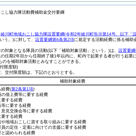
おこし協力隊活動費補助金交付要綱
、
綾川町地域おこし協力隊設置要綱
(令和2年綾川町告示第14号。以下「
いう。)
に対して、
設置要綱第6条第2項
に規定する活動経費に係る補助
付の対象となる隊員の活動
(以下「補助対象活動」という。)
は、
設置要綱
員の任期2年目から任期終了後1年以内に、町内で起業する者が行う起業
ものを補助対象活動とみなすことができる。
付限度額)
費、交付限度額は、下記のとおりとする。
補助対象経費
る経費
(
第2条第1項
)
両の借上費等に要する経費
に要する経費
品等に要する経費
、意見交換会等に要する経費
に要する経費
流や地域おこしに資する取り組みに要する経費
隊員の定住・定着に向けての支援に要する経費
要と認められる経費