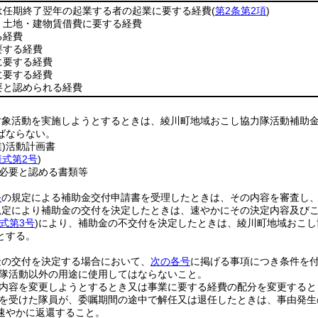
は任期終了翌年の起業する者の起業に要する経費
(
第2条第2項
)
、土地・建物賃借費に要する経費
る経費
要する経費
に要する経費
に要する経費
要と認められる経費
対象活動を実施しようとするときは、綾川町地域おこし協力隊活動補助
ばならない。
)
活動計画書
様式第2号
)
必要と認める書類等
条
の規定による補助金交付申請書を受理したときは、その内容を審査し
規定により補助金の交付を決定したときは、速やかにその決定内容及び
式第3号
)
により、補助金の不交付を決定したときは、綾川町地域おこし
とする。
金の交付を決定する場合において、
次の各号
に掲げる事項につき条件を
隊活動以外の用途に使用してはならないこと。
内容を変更しようとするとき又は事業に要する経費の配分を変更すると
を受けた隊員が、委嘱期間の途中で解任又は退任したときは、事由発生
速やかに返還すること。