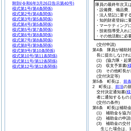
附則
(令和6年3月26日告示第40号)
隊員の最終年次又
様式第1号
(第4条関係)
・設備費、備品費
様式第2号
(第4条関係)
・法人登記に要す
様式第3号
(第5条関係)
・知的財産登録に
様式第4号
(第5条関係)
・マーケティング
様式第5号
(第7条関係)
・技術指導受入れ
様式第6号
(第8条関係)
・その他活動に必
様式第7号
(第8条関係)
(交付申請)
様式第8号
(第9条関係)
第4条
隊員が補助
様式第9号
(第10条関係)
長に提出しなけれ
様式第10号
(第11条関係)
(1)
(協力隊・起業
様式第11号
(第12条関係)
(2)
収支予算書
(
様式第12号
(第12条関係)
(3)
その他町長が
(交付決定等)
第5条
町長は、
前
2
町長は、
前項
の
交付決定通知書
(
様
者に通知するもの
(交付の条件)
第6条
町長は補助
(1)
補助金を協力
(2)
補助金の申請
(3)
補助金の交付
生じた場合は、