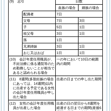
(9)
忌引
日数
血族の場合
婚族の場合
配偶者
7日
父母
7日
3日
子
5日
1日
祖父母
3日
1日
孫
1日
兄弟姉妹
3日
1日
おじ又はおば
1日
1日
(10)
会計年度任用職員が、
一の年において10日の範囲
不妊治療に係る通院等のた
内の期間
め勤務しないことが相当で
あると認められる場合
(11)
8週間
(多胎妊娠の場合
出産の日までの申し出た期間
にあっては、14週間)
以内
に出産する予定である女性
の会計年度任用職員が申し
出た場合
(12)
女性の会計年度任用職
出産の日の翌日から8週間を
員が出産した場合
経過する日までの期間
(産後6