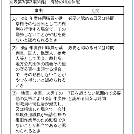
別表第3
(第3条関係) 有給の特別休暇
事由
期間
(1)
会計年度任用職員が選
必要と認める日又は時間
挙権その他公民としての権
利を行使する場合で、その
勤務しないことがやむを得
ないと認められるとき
(2)
会計年度任用職員が裁
必要と認める日又は時間
判員、証人、鑑定人、参考
人等として国会、裁判所、
地方公共団体の議会その他
の官公署へ出頭する場合
で、その勤務しないことが
やむを得ないと認められる
とき
(3)
地震、水害、火災その
7日を超えない範囲内で必要
他の災害により会計年度任
と認める日又は時間
用職員の現住居が滅失し、
又は損壊した場合で、会計
年度任用職員が当該住居の
復旧作業等のため勤務でき
ないことが相当であると認
められるとき