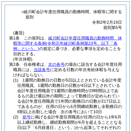
○綾川町会計年度任用職員の勤務時間、休暇等に関する
規則
令和2年2月19日
規則第5号
(趣旨)
第1条
この規則は、
綾川町会計年度任用職員の勤務時間、休
暇等に関する条例
(令和元年綾川町条例第23号。以下「条
例」という。)
の規定に基づき、必要な事項を定めることを
目的とする。
(年次休暇)
第2条
任命権者は、
次の各号
の場合に該当する会計年度任用
職員には、
当該各号
に定める日数の年次有給休暇を与えな
ければならない。
(1)
1週間の勤務日の日数が5日以上とされている会計年度
任用職員、1週間の勤務日の日数が4日以下とされている
会計年度任用職員で1週間の勤務時間が29時間以上であ
るもの及び週以外の期間によって勤務日が定められてい
る会計年度任用職員で1年間の勤務日の日数が217日以上
であるものが、任用の日から6月間継続勤務し全勤務日の
8割以上出勤した場合 次の各号において10日
(2)
前号
に掲げる会計年度任用職員が任用の日から1年6月
以上継続勤務し、継続勤務期間が6月を超えることとなる
日
(以下「6月経過日」という。)
から起算してそれぞれの