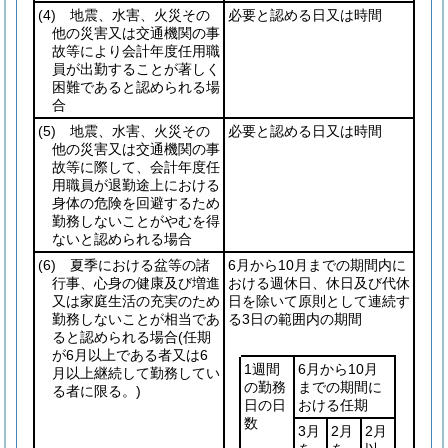
(4)
地震、水害、火災その
必要と認める日又は時間
他の災害又は交通機関の事
故等により会計年度任用職
員が出勤することが著しく
困難であると認められる場
合
(5)
地震、水害、火災その
必要と認める日又は時間
他の災害又は交通機関の事
故等に際して、会計年度任
用職員が退勤途上における
身体の危険を回避するため
勤務しないことがやむを得
ないと認められる場合
(6)
夏季における盆等の諸
6月から10月までの期間内に
行事、心身の健康及び増進
おける週休日、休日及び代休
又は家庭生活の充実のため
日を除いて原則として連続す
勤務しないことが相当であ
る3日の範囲内の期間
ると認められる場合
(任期
が6月以上である者又は6
1週間
6月から10月
月以上継続して勤務してい
の勤務
までの期間に
る者に限る。)
日の日
おける任期
数
3月
2月
2月