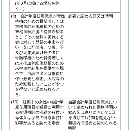
(前3号に掲げる場合を除
く。)
(9)
会計年度任用職員が骨髄
必要と認める日又は時間
移植のための骨髄若しくは
末梢血幹細胞移植のための
末梢血幹細胞の提供希望者
としてその登録を実施する
者に対して登録の申出を行
い、又は配偶者、父母、子
及び兄弟姉妹以外の者に、
骨髄移植のため骨髄若しく
は末梢血幹細胞移植のため
末梢血幹細胞を提供する場
合で、当該申出又は提供に
伴い必要な検査、入院等の
ため勤務しないことがやむ
を得ないと認められると
き。
(10)
妊娠中の女性の会計年
当該会計年度任用職員につ
度任用職員が通勤に利用す
いて定められた勤務時間の
る交通機関の混雑の程度が
始め又は終りにおいて1日
母体又は胎児の健康保持に
を通じて1時間を超えない
影響があると認める場合
範囲内で必要と認められる
時間