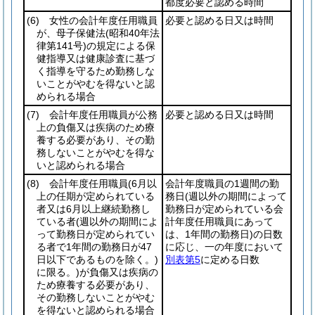
都度必要と認める時間
(6)
女性の会計年度任用職員
必要と認める日又は時間
が、母子保健法
(昭和40年法
律第141号)
の規定による保
健指導又は健康診査に基づ
く指導を守るため勤務しな
いことがやむを得ないと認
められる場合
(7)
会計年度任用職員が公務
必要と認める日又は時間
上の負傷又は疾病のため療
養する必要があり、その勤
務しないことがやむを得な
いと認められる場合
(8)
会計年度任用職員
(6月以
会計年度職員の1週間の勤
上の任期が定められている
務日
(週以外の期間によって
者又は6月以上継続勤務し
勤務日が定められている会
ている者
(週以外の期間によ
計年度任用職員にあって
って勤務日が定められてい
は、1年間の勤務日)
の日数
る者で1年間の勤務日が47
に応じ、一の年度において
日以下であるものを除く。)
別表第5
に定める日数
に限る。)
が負傷又は疾病の
ため療養する必要があり、
その勤務しないことがやむ
を得ないと認められる場合