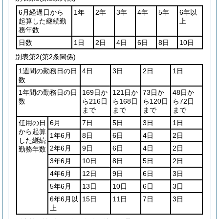
6月経過日から
1年
2年
3年
4年
5年
6年以
起算した継続勤
上
務年数
日数
1日
2日
4日
6日
8日
10日
別表第2
(第2条関係)
1週間の勤務日の日
4日
3日
2日
1日
数
1年間の勤務日の日
169日か
121日か
73日か
48日か
数
ら216日
ら168日
ら120日
ら72日
まで
まで
まで
まで
任用の日
6月
7日
5日
3日
1日
から起算
1年6月
8日
6日
4日
2日
した継続
2年6月
9日
6日
4日
2日
勤務年数
3年6月
10日
8日
5日
2日
4年6月
12日
9日
6日
3日
5年6月
13日
10日
6日
3日
6年6月以
15日
11日
7日
3日
上