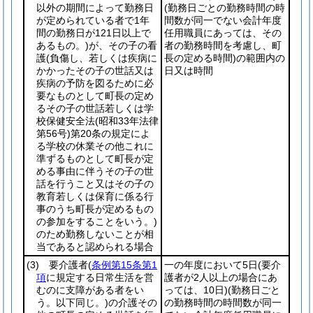
以外の期間によって勤務日
(勤務日ごとの勤務時間の時
が定められている者で1年
間数が同一でない会計年度
間の勤務日が121日以上で
任用職員にあっては、その
あるもの。)
が、その子の看
者の勤務時間を考慮し、町
護
(負傷し、若しくは疾病に
長の定める時間)
の範囲内の
かかったその子の世話又は
日又は時間
疾病の予防を図るために必
要なものとして町長の定め
るその子の世話若しくは学
校保健安全法
(昭和33年法律
第56号)
第20条の規定によ
る学校の休業その他これに
準ずるものとして町長が定
める事由に伴うその子の世
話を行うこと又はその子の
教育若しくは保育に係る行
事のうち町長が定めるもの
の参加をすることをいう。)
のため勤務しないことが相
当であると認められる場合
(3)
要介護者
(
条例第15条第1
一の年度において5日
(要介
項
に規定する日常生活を営
護者が2人以上の場合にあ
むのに支障がある者をい
っては、10日)
(勤務日ごと
う。以下同じ。)
の介護その
の勤務時間の時間数が同一