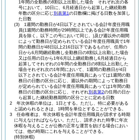
1年間の全勤務の8割以上出勤した場合 それぞれ次の各
号において、10日に、6月経過日から起算した継続勤務
年数の区分に応じ
別表第1
の日数欄に掲げる日数を加算し
た日数
(3)
1週間の勤務日が4日以下とされている会計年度任用職
員
(1週間の勤務時間が29時間以上である会計年度任用職
員を除く。以下この号において同じ。)
及び週以外の期間
によって勤務日が定められている会計年度任用職員で1年
間の勤務日が48日以上216日以下であるものが、任用の
日から6月間継続勤務し全勤務日の8割以上出勤した場合
又は任用の日から1年6月以上継続勤務し6月経過日から
起算してそれぞれの1年間の全勤務日の8割以上出勤した
場合それぞれ次の1年間において、1週間の勤務日が4日
以下とされている会計年度任用職員にあっては1週間の勤
務日の日数の区分に応じ、週以外の期間によって勤務日
が定められている会計年度任用職員にあっては1年間の勤
務日の日数の区分に応じ、それぞれ
別表第2
の任用の日か
ら起算した継続勤務期間の区分ごとに定める日数
2
年次休暇の単位は、1日とする。
ただし、特に必要がある
と認められるときは、1時間を単位とすることができる。
3
任命権者は、年次休暇を会計年度任用職員が請求する時期
に与えなければならない。
ただし、請求された時季に年次
休暇を与えることが公務の正常な運営を妨げる場合におい
ては、他の時期にこれを与えることができる。
(特別休暇)