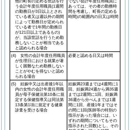
他の町長の定める世話を行
でない会計年度任用職員に
う会計年度任用職員
(1週間
あっては、その者の勤務時
の勤務日が3日以上とされ
間を考慮し、町長の定める
ている者又は週以外の期間
時間)
の範囲内の日又は時間
によって勤務日が定められ
ている者で1年間の勤務日
が121日以上であるもの)
が、当該世話を行うため勤
務しないことが相当である
と認められる場合
(4)
女性の会計年度任用職員
必要と認める日又は時間
が生理日における就業が著
しく困難なため勤務しない
ことがやむを得ないと認め
られる場合
(5)
妊娠中又は出産後1年以
妊娠満23週までは4週間に1
内の女性の会計年度任用職
回、妊娠満24週から満35週
員が母子保健法第10条に規
までは2週間に1回、妊娠満
定する保健指導又は同法第
36週から分べんまでは1週
13条第1項に規定する健康
間に1回、産後1年まではそ
診査を受ける場合
の間に1回
(医師等の特別の
指示があった場合には、い
ずれの期間についてもその
指示された回数)
とし、その