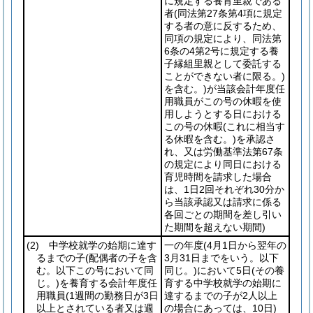
に規定する養育里親である
者
(同法第27条第4項に規定
する者の意に反するため、
同項の規定により、同法第
6条の4第2号に規定する養
子縁組里親として委託する
ことができない者に限る。)
を含む。)
が当該会計年度任
用職員がこの号の休暇を使
用しようとする日における
この号の休暇
(これに相当す
る休暇を含む。)
を承認さ
れ、又は労働基準法第67条
の規定により同日における
育児時間を請求した場合
は、1日2回それぞれ30分か
ら当該承認又は請求に係る
各回ごとの期間を差し引い
た期間を超えない期間)
(2)
中学校就学の始期に達す
一の年度
(4月1日から翌年の
るまでの子
(配偶者の子を含
3月31日までをいう。以下
む。以下この号において同
同じ。)
において5日
(その養
じ。)
を養育する会計年度任
育する中学校就学の始期に
用職員
(1週間の勤務日が3日
達するまでの子が2人以上
以上とされている者又は週
の場合にあっては、10日)