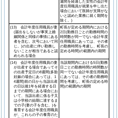
週間を経過した女性の会計年
度任用職員が就業を申し出た
場合において医師が支障がな
いと認めた業務に就く期間を
除く。)
(13)
会計年度任用職員が妻
町長が定める期間内における
(届出をしないが事実上婚
2日
(勤務日ごとの勤務時間の
姻関係と同様の事情にある
時間数が同一でない会計年度
者を含む。次号において同
任用職員にあっては、その者
じ。)
の出産に伴い勤務し
の勤務時間を考慮し、町長の
ないことが相当であると認
定める時間)
の範囲内の期間
められる場合
(14)
会計年度任用職員の妻
当該期間内における5日
(勤務
が出産する場合であってそ
日ごとの勤務時間の時間数が
の出産予定日の8週間
(多胎
同一でない会計年度任用職員
妊娠の場合にあっては、1
にあっては、その者の勤務時
4週間)
前の日から当該出産
間を考慮し、町長の定める時
の日以後1年を経過する日
間)
の範囲内の期間
までの期間にある場合にお
いて、当該出産に係る子又
は小学校の始期に達するま
での子
(妻の子を含む。)
を
養育する会計年度任用職員
が、これらの子の養育のた