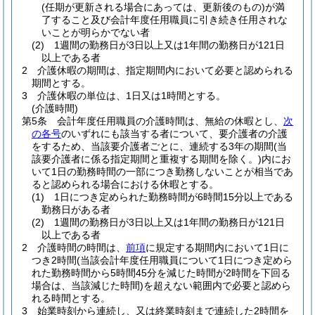
(任期が更新される場合にあっては、更新後のもの)
が満
了すること及び会計年度任用職員に引き続き任用されな
いことが明らかでない者
(2)
1週間の勤務日が3日以上又は1年間の勤務日が121日
以上である者
2
介護休暇の期間は、指定期間内において必要と認められる
期間とする。
3
介護休暇の単位は、1日又は1時間とする。
(介護時間)
第5条
会計年度任用職員の介護時間は、無給の休暇とし、
次
の各号
のいずれにも該当する者について、要介護者の介護
をするため、当該要介護者ごとに、連続する3年の期間
(当
該要介護者に係る指定期間と重複する期間を除く。)
内にお
いて1日の勤務時間の一部につき勤務しないことが相当であ
ると認められる場合における休暇とする。
(1)
1日につき定められた勤務時間が6時間15分以上である
勤務日がある者
(2)
1週間の勤務日が3日以上又は1年間の勤務日が121日
以上である者
2
介護時間の時間は、
前項
に規定する期間内において1日に
つき2時間
(当該会計年度任用職員について1日につき定めら
れた勤務時間から5時間45分を減じた時間が2時間を下回る
場合は、当該減じた時間)
を超えない範囲内で必要と認めら
れる時間とする。
3
始業時刻から連続し、又は終業時刻まで連続した2時間を