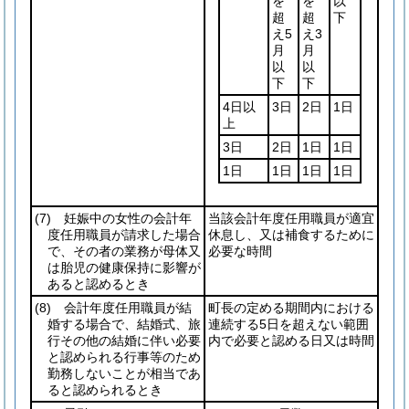
を
を
以
超
超
下
え5
え3
月
月
以
以
下
下
4日以
3日
2日
1日
上
3日
2日
1日
1日
1日
1日
1日
1日
(7)
妊娠中の女性の会計年
当該会計年度任用職員が適宜
度任用職員が請求した場合
休息し、又は補食するために
で、その者の業務が母体又
必要な時間
は胎児の健康保持に影響が
あると認めるとき
(8)
会計年度任用職員が結
町長の定める期間内における
婚する場合で、結婚式、旅
連続する5日を超えない範囲
行その他の結婚に伴い必要
内で必要と認める日又は時間
と認められる行事等のため
勤務しないことが相当であ
ると認められるとき