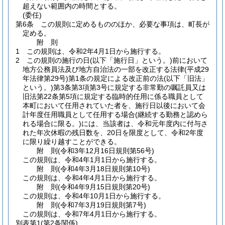
超えない範囲内の時間とする。
(委任)
第6条
この規則に定めるもののほか、必要な事項は、町長が
定める。
附
則
1
この規則は、令和2年4月1日から施行する。
2
この規則の施行の日
(以下「施行日」という。)
前において
地方公務員法及び地方自治法の一部を改正する法律
(平成29
年法律第29号)
第1条の規定による改正前の法
(以下「旧法」
という。)
第3条第3項第3号に規定する非常勤の嘱託員又は
旧法第22条第5項に規定する臨時的任用に係る職員として
本町において任用されていた者を、施行日以後において会
計年度任用職員として任用する場合
(継続する勤務と認めら
れる場合に限る。)
には、当該者は、令和元年度内に付与さ
れた年次休暇の残日数を、20日を限度として、令和2年度
に限り繰り越すことができる。
附
則
(令和3年12月16日
規則第56号)
この規則は、令和4年1月1日から施行する。
附
則
(令和4年3月18日
規則第10号)
この規則は、令和4年4月1日から施行する。
附
則
(令和4年9月15日
規則第20号)
この規則は、令和4年10月1日から施行する。
附
則
(令和7年3月19日
規則第7号)
この規則は、令和7年4月1日から施行する。
別表第1
(第2条関係)