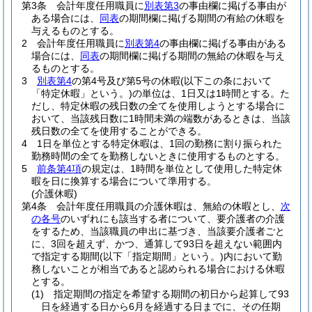
第3条
会計年度任用職員に
別表第3
の事由欄に掲げる事由が
ある場合には、
同表
の期間欄に掲げる期間の有給の休暇を
与えるものとする。
2
会計年度任用職員に
別表第4
の事由欄に掲げる事由がある
場合には、
同表
の期間欄に掲げる期間の無給の休暇を与え
るものとする。
3
別表第4
の第4号及び第5号の休暇
(以下この条において
「特定休暇」という。)
の単位は、1日又は1時間とする。
た
だし、特定休暇の残日数の全てを使用しようとする場合に
おいて、当該残日数に1時間未満の端数があるときは、当該
残日数の全てを使用することができる。
4
1日を単位とする特定休暇は、1回の勤務に割り振られた
勤務時間の全てを勤務しないときに使用するものとする。
5
前条第4項
の規定は、1時間を単位として使用した特定休
暇を日に換算する場合について準用する。
(介護休暇)
第4条
会計年度任用職員の介護休暇は、無給の休暇とし、
次
の各号
のいずれにも該当する者について、要介護者の介護
をするため、当該職員の申出に基づき、当該要介護者ごと
に、3回を超えず、かつ、通算して93日を超えない範囲内
で指定する期間
(以下「指定期間」という。)
内において勤
務しないことが相当であると認められる場合における休暇
とする。
(1)
指定期間の指定を希望する期間の初日から起算して93
日を経過する日から6月を経過する日までに、その任期