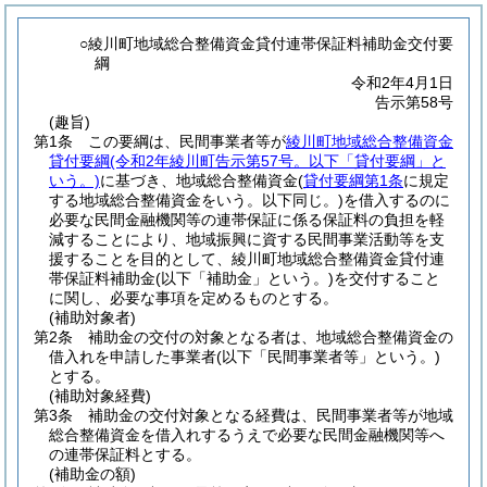
○綾川町地域総合整備資金貸付連帯保証料補助金交付要
綱
令和2年4月1日
告示第58号
(趣旨)
第1条
この要綱は、民間事業者等が
綾川町地域総合整備資金
貸付要綱
(令和2年綾川町告示第57号。以下「貸付要綱」と
いう。)
に基づき、地域総合整備資金
(
貸付要綱第1条
に規定
する地域総合整備資金をいう。以下同じ。)
を借入するのに
必要な民間金融機関等の連帯保証に係る保証料の負担を軽
減することにより、地域振興に資する民間事業活動等を支
援することを目的として、綾川町地域総合整備資金貸付連
帯保証料補助金
(以下「補助金」という。)
を交付すること
に関し、必要な事項を定めるものとする。
(補助対象者)
第2条
補助金の交付の対象となる者は、地域総合整備資金の
借入れを申請した事業者
(以下「民間事業者等」という。)
とする。
(補助対象経費)
第3条
補助金の交付対象となる経費は、民間事業者等が地域
総合整備資金を借入れするうえで必要な民間金融機関等へ
の連帯保証料とする。
(補助金の額)