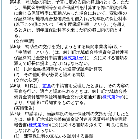
第4条
補助金の額は、予算に定める額の範囲内とする。
ただ
し、民間金融機関等が連帯保証料を計算する際に融資残高
に乗じる保証料率に変動があった場合において、変動後の
保証料率が地域総合整備資金を借入れた初年度の保証料率
(以下この項において「初年度保証料率」という。)
を超え
るときは、初年度保証料率を乗じた額の範囲内の額とす
る。
(交付申請)
第5条
補助金の交付を受けようとする民間事業者等
(以下
「申請者」という。)
は、綾川町地域総合整備資金貸付連帯
保証料補助金交付申請書
(
様式第1号
)
に、次に掲げる書類を
添えて町長に提出しなければならない。
(1)
民間金融機関等からの連帯保証料計算表
(2)
その他町長が必要と認める書類
(交付の決定)
第6条
町長は、
前条
の申請書を受理したときは、その内容の
審査を行い、適当と認められるときは、綾川町地域総合整
備資金貸付連帯保証料補助金交付決定通知書
(
様式第2号
)
に
より、申請者に通知するものとする。
(実績報告)
第7条
申請者は、当該年度の連帯保証料の支払が完了したと
きは、綾川町地域総合整備資金貸付連帯保証料補助金実績
報告書
(
様式第3号
)
に次に掲げる書類を添えて、町長に提出
しなければならない。
(1)
連帯保証料の支払いを証明する書類