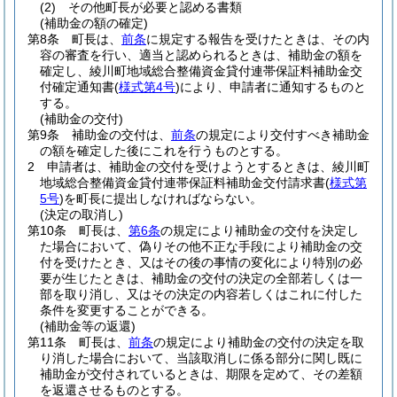
(2)
その他町長が必要と認める書類
(補助金の額の確定)
第8条
町長は、
前条
に規定する報告を受けたときは、その内
容の審査を行い、適当と認められるときは、補助金の額を
確定し、綾川町地域総合整備資金貸付連帯保証料補助金交
付確定通知書
(
様式第4号
)
により、申請者に通知するものと
する。
(補助金の交付)
第9条
補助金の交付は、
前条
の規定により交付すべき補助金
の額を確定した後にこれを行うものとする。
2
申請者は、補助金の交付を受けようとするときは、綾川町
地域総合整備資金貸付連帯保証料補助金交付請求書
(
様式第
5号
)
を町長に提出しなければならない。
(決定の取消し)
第10条
町長は、
第6条
の規定により補助金の交付を決定し
た場合において、偽りその他不正な手段により補助金の交
付を受けたとき、又はその後の事情の変化により特別の必
要が生じたときは、補助金の交付の決定の全部若しくは一
部を取り消し、又はその決定の内容若しくはこれに付した
条件を変更することができる。
(補助金等の返還)
第11条
町長は、
前条
の規定により補助金の交付の決定を取
り消した場合において、当該取消しに係る部分に関し既に
補助金が交付されているときは、期限を定めて、その差額
を返還させるものとする。