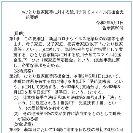
○ひとり親家庭等に対する綾川子育てスマイル応援金支
給要綱
令和2年5月1日
告示第80号
(目的)
第1条
この要綱は、新型コロナウイルス感染症の影響等を踏
まえ、母子家庭、父子家庭、養育者家庭
(以下「ひとり親家
庭等」という。)
に対して、臨時特例的な給付措置として実
施する、ひとり親家庭等に対する綾川子育てスマイル応援
金
(以下「ひとり親家庭等応援金」という。)
支給事業に関
し、必要な事項を定める。
(受給資格)
第2条
ひとり親家庭等応援金は、令和2年5月1日において、
本町に住所を有する次に掲げる者
(以下「受給資格者」とい
う。)
に対して支給する。
令和3年3月支給分は、令和3年3
月1日を基準日
(以下「基準日」という。)
とする。
(1)
児童扶養手当法
(昭和36年法律第238号)
(以下「法」と
いう。)
に規定される手当
(以下「児童扶養手当」とい
う。)
の受給資格を有する者
(2)
その他法第4条の支給要件に該当するものとして町長
が認める者
(対象児童)
第3条
基準日において18歳に達する日以後の最初の3月31日