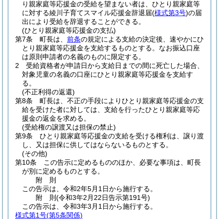
り親家庭等応援金の受給を望まない者は、ひとり親家庭等
に対する綾川子育てスマイル応援金辞退届
(
様式第3号
)
の届
出により受給を辞退することができる。
(ひとり親家庭等応援金の支払)
第7条
町長は、
前条
の規定による支給の決定後、速やかにひ
とり親家庭等応援金を支給するものとする。
なお振込口座
は原則申請者の名義のものに限定する。
2
受給資格者が申請日から支給日までの間に死亡した場合、
対象児童の名義の口座にひとり親家庭等応援金を支給す
る。
(不正利得の返還)
第8条
町長は、不正の手段によりひとり親家庭等応援金の支
給を受けた者に対しては、支給を行ったひとり親家庭等応
援金の返金を求める。
(受給権の譲渡又は担保の禁止)
第9条
ひとり親家庭等応援金の支給を受ける権利は、譲り渡
し、又は担保に供してはならないるものとする。
(その他)
第10条
この告示に定めるもののほか、必要な事項は、町長
が別に定めるものとする。
附
則
この告示は、令和2年5月1日から施行する。
附
則
(令和3年2月22日
告示第191号)
この告示は、令和3年3月1日から施行する。
様式第1号
(第5条関係)