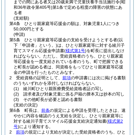
までの間にある者又は20歳未満で児童扶養手当法施行令
(昭
和36年政令第405号)
第1条で定める程度の障害の状態にあ
る者
(支給額)
第4条
ひとり親家庭等応援金の額は、対象児童1人につき
50,000円とする
(申請)
第5条
ひとり親家庭等応援金の支給を受けようとする者
(以
下「申請者」という。)
は、ひとり親家庭等に対する綾川子
育てスマイル応援金申請書
(
様式第1号
)
を町長に提出しなけ
ればならない。
ただし、受給資格者のうち、ひとり親家庭
等応援金を一度支給されている者のうち、町で把握できる
と町長が認める者は、同資格をもってひとり親家庭等応援
金の申請を行ったものとみなす。
2
受給資格の証明として、
前項
の申請書には次に掲げる書類
のうちいずれかを添付しなければならない。
(1)
綾川町ひとり親医療費受給資格者証の写し
(2)
請求者及び対象児童に係る戸籍の謄本又は抄本の写し
(3)
その他町長が必要と認める書類
(支給の決定)
第6条
町長は、
前条
の規定による申請を受理したときは、速
やかに内容を確認のうえ支給を決定し、ひとり親家庭等に
対する綾川子育てスマイル応援金支給決定通知書
(
様式第2
号
)
により通知する。
2
前項
の規定により支給が決定した受給資格者のうち、ひと