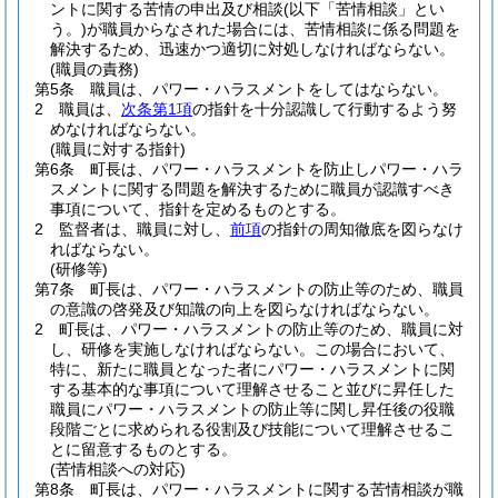
ントに関する苦情の申出及び相談
(以下「苦情相談」とい
う。)
が職員からなされた場合には、苦情相談に係る問題を
解決するため、迅速かつ適切に対処しなければならない。
(職員の責務)
第5条
職員は、パワー・ハラスメントをしてはならない。
2
職員は、
次条第1項
の指針を十分認識して行動するよう努
めなければならない。
(職員に対する指針)
第6条
町長は、パワー・ハラスメントを防止しパワー・ハラ
スメントに関する問題を解決するために職員が認識すべき
事項について、指針を定めるものとする。
2
監督者は、職員に対し、
前項
の指針の周知徹底を図らなけ
ればならない。
(研修等)
第7条
町長は、パワー・ハラスメントの防止等のため、職員
の意識の啓発及び知識の向上を図らなければならない。
2
町長は、パワー・ハラスメントの防止等のため、職員に対
し、研修を実施しなければならない。
この場合において、
特に、新たに職員となった者にパワー・ハラスメントに関
する基本的な事項について理解させること並びに昇任した
職員にパワー・ハラスメントの防止等に関し昇任後の役職
段階ごとに求められる役割及び技能について理解させるこ
とに留意するものとする。
(苦情相談への対応)
第8条
町長は、パワー・ハラスメントに関する苦情相談が職