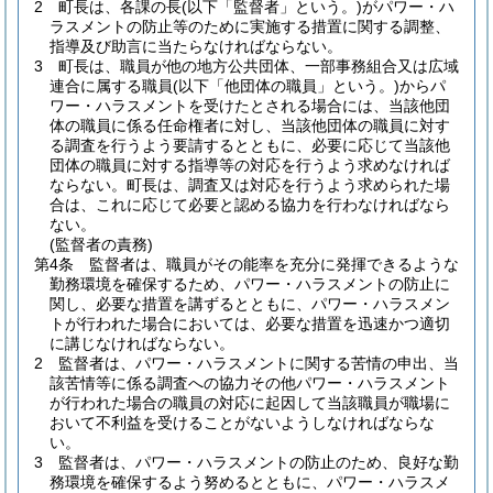
2
町長は、各課の長
(以下「監督者」という。)
がパワー・ハ
ラスメントの防止等のために実施する措置に関する調整、
指導及び助言に当たらなければならない。
3
町長は、職員が他の地方公共団体、一部事務組合又は広域
連合に属する職員
(以下「他団体の職員」という。)
からパ
ワー・ハラスメントを受けたとされる場合には、当該他団
体の職員に係る任命権者に対し、当該他団体の職員に対す
る調査を行うよう要請するとともに、必要に応じて当該他
団体の職員に対する指導等の対応を行うよう求めなければ
ならない。
町長は、調査又は対応を行うよう求められた場
合は、これに応じて必要と認める協力を行わなければなら
ない。
(監督者の責務)
第4条
監督者は、職員がその能率を充分に発揮できるような
勤務環境を確保するため、パワー・ハラスメントの防止に
関し、必要な措置を講ずるとともに、パワー・ハラスメン
トが行われた場合においては、必要な措置を迅速かつ適切
に講じなければならない。
2
監督者は、パワー・ハラスメントに関する苦情の申出、当
該苦情等に係る調査への協力その他パワー・ハラスメント
が行われた場合の職員の対応に起因して当該職員が職場に
おいて不利益を受けることがないようしなければならな
い。
3
監督者は、パワー・ハラスメントの防止のため、良好な勤
務環境を確保するよう努めるとともに、パワー・ハラスメ