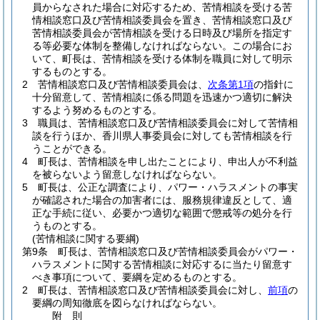
員からなされた場合に対応するため、苦情相談を受ける苦
情相談窓口及び苦情相談委員会を置き、苦情相談窓口及び
苦情相談委員会が苦情相談を受ける日時及び場所を指定す
る等必要な体制を整備しなければならない。
この場合にお
いて、町長は、苦情相談を受ける体制を職員に対して明示
するものとする。
2
苦情相談窓口及び苦情相談委員会は、
次条第1項
の指針に
十分留意して、苦情相談に係る問題を迅速かつ適切に解決
するよう努めるものとする。
3
職員は、苦情相談窓口及び苦情相談委員会に対して苦情相
談を行うほか、香川県人事委員会に対しても苦情相談を行
うことができる。
4
町長は、苦情相談を申し出たことにより、申出人が不利益
を被らないよう留意しなければならない。
5
町長は、公正な調査により、パワー・ハラスメントの事実
が確認された場合の加害者には、服務規律違反として、適
正な手続に従い、必要かつ適切な範囲で懲戒等の処分を行
うものとする。
(苦情相談に関する要綱)
第9条
町長は、苦情相談窓口及び苦情相談委員会がパワー・
ハラスメントに関する苦情相談に対応するに当たり留意す
べき事項について、要綱を定めるものとする。
2
町長は、苦情相談窓口及び苦情相談委員会に対し、
前項
の
要綱の周知徹底を図らなければならない。
附
則