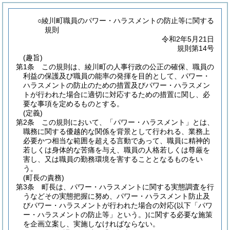
○綾川町職員のパワー・ハラスメントの防止等に関する
規則
令和2年5月21日
規則第14号
(趣旨)
第1条
この規則は、綾川町の人事行政の公正の確保、職員の
利益の保護及び職員の能率の発揮を目的として、パワー・
ハラスメントの防止のための措置及びパワー・ハラスメン
トが行われた場合に適切に対応するための措置に関し、必
要な事項を定めるものとする。
(定義)
第2条
この規則において、「パワー・ハラスメント」とは、
職務に関する優越的な関係を背景として行われる、業務上
必要かつ相当な範囲を超える言動であって、職員に精神的
若しくは身体的な苦痛を与え、職員の人格若しくは尊厳を
害し、又は職員の勤務環境を害することとなるものをい
う。
(町長の責務)
第3条
町長は、パワー・ハラスメントに関する実態調査を行
うなどその実態把握に努め、パワー・ハラスメント防止及
びパワー・ハラスメントが行われた場合の対応
(以下「パワ
ー・ハラスメントの防止等」という。)
に関する必要な施策
を企画立案し、実施しなければならない。