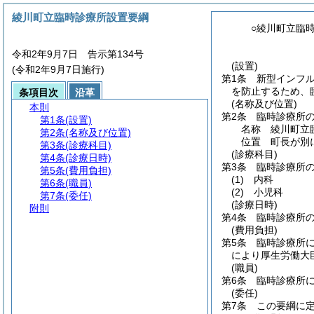
綾川町立臨時診療所設置要綱
○綾川町立臨
令和2年9月7日 告示第134号
(設置)
(令和2年9月7日施行)
第1条
新型インフ
を防止するため、
条項目次
沿革
(名称及び位置)
本則
第2条
臨時診療所
第1条
(設置)
名称 綾川町立
第2条
(名称及び位置)
位置 町長が別
第3条
(診療科目)
(診療科目)
第4条
(診療日時)
第3条
臨時診療所
第5条
(費用負担)
(1)
内科
第6条
(職員)
(2)
小児科
第7条
(委任)
(診療日時)
附則
第4条
臨時診療所
(費用負担)
第5条
臨時診療所
により厚生労働大
(職員)
第6条
臨時診療所
(委任)
第7条
この要綱に