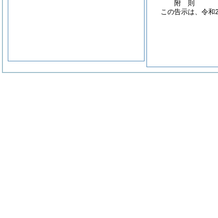
附
則
この告示は、令和