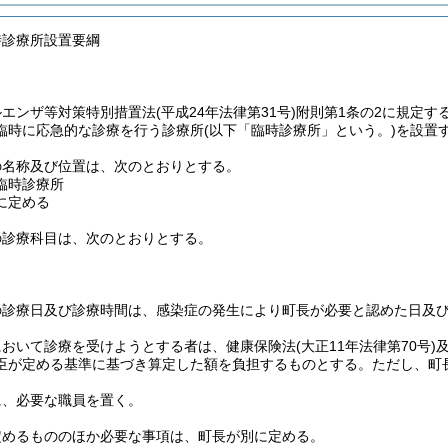
時診療所設置要綱
ルエンザ等対策特別措置法
(平成24年法律第31号)
附則第1条の2に規定す
臨時に応急的な診療を行う診療所
(以下「臨時診療所」という。)
を設置
の名称及び位置は、次のとおりとする。
臨時診療所
に定める
の診療科目は、次のとおりとする。
の診療日及び診療時間は、感染症の発生により町長が必要と認めた日及
において診療を受けようとする者は、健康保険法
(大正11年法律第70号)
臣が定める基準に基づき算定した額を負担するものとする。
ただし、町
に、必要な職員を置く。
定めるもののほか必要な事項は、町長が別に定める。