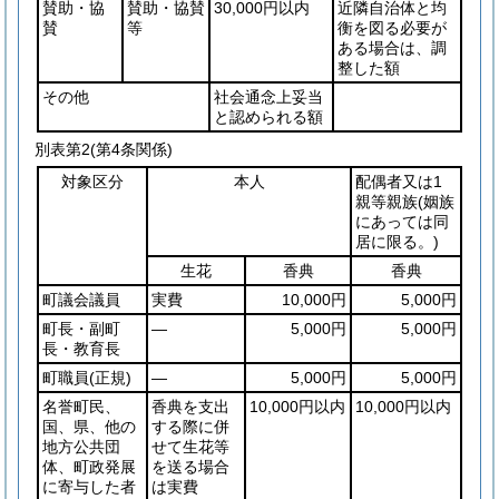
賛助・協
賛助・協賛
30,000円以内
近隣自治体と均
賛
等
衡を図る必要が
ある場合は、調
整した額
その他
社会通念上妥当
と認められる額
別表第2
(第4条関係)
対象区分
本人
配偶者又は1
親等親族
(姻族
にあっては同
居に限る。)
生花
香典
香典
町議会議員
実費
10,000円
5,000円
町長・副町
―
5,000円
5,000円
長・教育長
町職員
(正規)
―
5,000円
5,000円
名誉町民、
香典を支出
10,000円以内
10,000円以内
国、県、他の
する際に併
地方公共団
せて生花等
体、町政発展
を送る場合
に寄与した者
は実費