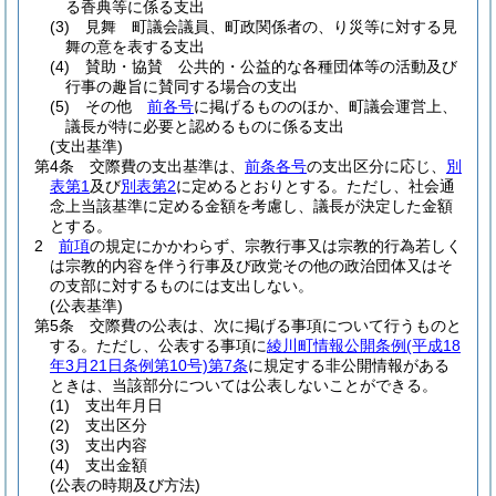
る香典等に係る支出
(3)
見舞 町議会議員、町政関係者の、り災等に対する見
舞の意を表する支出
(4)
賛助・協賛 公共的・公益的な各種団体等の活動及び
行事の趣旨に賛同する場合の支出
(5)
その他
前各号
に掲げるもののほか、町議会運営上、
議長が特に必要と認めるものに係る支出
(支出基準)
第4条
交際費の支出基準は、
前条各号
の支出区分に応じ、
別
表第1
及び
別表第2
に定めるとおりとする。
ただし、社会通
念上当該基準に定める金額を考慮し、議長が決定した金額
とする。
2
前項
の規定にかかわらず、宗教行事又は宗教的行為若しく
は宗教的内容を伴う行事及び政党その他の政治団体又はそ
の支部に対するものには支出しない。
(公表基準)
第5条
交際費の公表は、次に掲げる事項について行うものと
する。
ただし、公表する事項に
綾川町情報公開条例
(平成18
年3月21日条例第10号)
第7条
に規定する非公開情報がある
ときは、当該部分については公表しないことができる。
(1)
支出年月日
(2)
支出区分
(3)
支出内容
(4)
支出金額
(公表の時期及び方法)