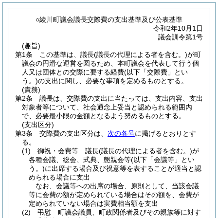
○綾川町議会議長交際費の支出基準及び公表基準
令和2年10月1日
議会訓令第1号
(趣旨)
第1条
この基準は、議長
(議長の代理による者を含む。)
が町
議会の円滑な運営を図るため、本町議会を代表して行う個
人又は団体との交際に要する経費
(以下「交際費」とい
う。)
の支出に関し、必要な事項を定めるものとする。
(責務)
第2条
議長は、交際費の支出に当たっては、支出内容、支出
対象者等について、社会通念上妥当と認められる範囲内
で、必要最小限の金額となるよう努めるものとする。
(支出区分)
第3条
交際費の支出区分は、
次の各号
に掲げるとおりとす
る。
(1)
御祝・会費等 議長
(議長の代理による者を含む。)
が
各種会議、総会、式典、懇親会等
(以下「会議等」とい
う。)
に出席する場合及び祝意等を表することが適当と認
められる場合に支出
なお、会議等への出席の場合、原則として、当該会議
等に会費の額が定められている場合はその額を、会費が
定められていない場合は実費相当額を支出
(2)
弔慰 町議会議員、町政関係者及びその親族等に対す