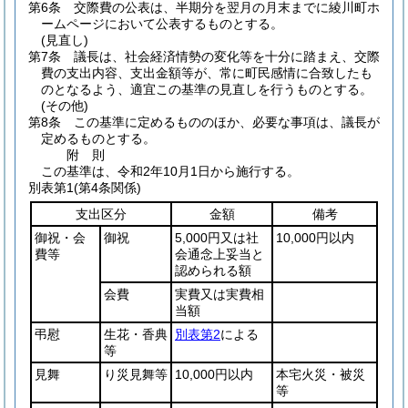
第6条
交際費の公表は、半期分を翌月の月末までに綾川町ホ
ームページにおいて公表するものとする。
(見直し)
第7条
議長は、社会経済情勢の変化等を十分に踏まえ、交際
費の支出内容、支出金額等が、常に町民感情に合致したも
のとなるよう、適宜この基準の見直しを行うものとする。
(その他)
第8条
この基準に定めるもののほか、必要な事項は、議長が
定めるものとする。
附
則
この基準は、令和2年10月1日から施行する。
別表第1
(第4条関係)
支出区分
金額
備考
御祝・会
御祝
5,000円又は社
10,000円以内
費等
会通念上妥当と
認められる額
会費
実費又は実費相
当額
弔慰
生花・香典
別表第2
による
等
見舞
り災見舞等
10,000円以内
本宅火災・被災
等