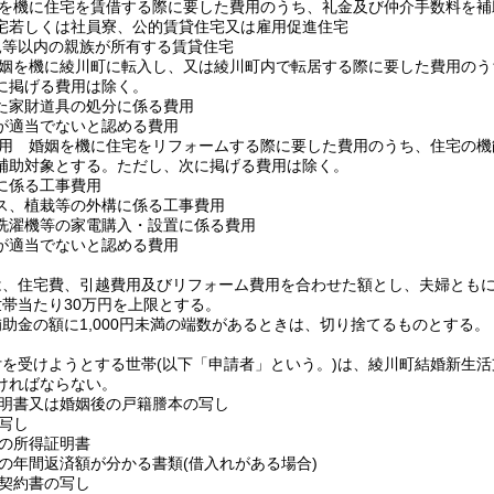
を機に住宅を賃借する際に要した費用のうち、礼金及び仲介手数料を補
宅若しくは社員寮、公的賃貸住宅又は雇用促進住宅
親等以内の親族が所有する賃貸住宅
姻を機に綾川町に転入し、又は綾川町内で転居する際に要した費用のう
に掲げる費用は除く。
た家財道具の処分に係る費用
が適当でないと認める費用
用 婚姻を機に住宅をリフォームする際に要した費用のうち、住宅の機
補助対象とする。
ただし、次に掲げる費用は除く。
に係る工事費用
ス、植栽等の外構に係る工事費用
洗濯機等の家電購入・設置に係る費用
が適当でないと認める費用
、住宅費、引越費用及びリフォーム費用を合わせた額とし、夫婦ともに婚
世帯当たり30万円を上限とする。
助金の額に1,000円未満の端数があるときは、切り捨てるものとする。
付を受けようとする世帯
(以下「申請者」という。)
は、綾川町結婚新生活
ければならない。
明書又は婚姻後の戸籍謄本の写し
写し
の所得証明書
の年間返済額が分かる書類
(借入れがある場合)
契約書の写し