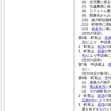
(6)
住宅費に係る
(7)
引越費用に係
(8)
リフォーム費
(9)
勤務先からの
(10)
綾川町結婚
(11)
町税等に滞
(12)
前各号
に掲
(交付の決定)
第6条
町長は、
前
号
)
により、申請者
2
町長は、
前項
の
3
町長は、
前条
の
号
)
により申請者に
(交付の請求)
第7条
申請者は、
ない。
(交付決定の取消し
第8条
町長は、交
(1)
虚偽その他不
(2)
第2条各号
に
(3)
その他町長が
2
町長は、
前項
の
式第6号
)
により交
3
町長は、
前項
の
還を命ずるものと