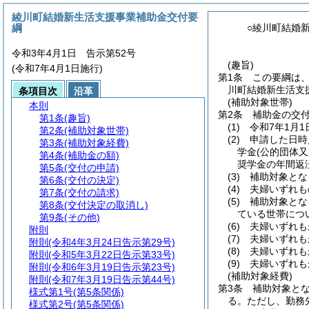
綾川町結婚新生活支援事業補助金交付要
綱
○綾川町結婚
令和3年4月1日 告示第52号
(趣旨)
(令和7年4月1日施行)
第1条
この要綱は
川町結婚新生活支
条項目次
沿革
(補助対象世帯)
本則
第2条
補助金の交
第1条
(趣旨)
(1)
令和7年1月
第2条
(補助対象世帯)
(2)
申請した日時
第3条
(補助対象経費)
学金
(公的団体
第4条
(補助金の額)
奨学金の年間返
第5条
(交付の申請)
(3)
補助対象とな
第6条
(交付の決定)
(4)
夫婦いずれも
第7条
(交付の請求)
(5)
補助対象とな
第8条
(交付決定の取消し)
ている世帯につ
第9条
(その他)
(6)
夫婦いずれも
附則
(7)
夫婦いずれも
附則
(令和4年3月24日告示第29号)
(8)
夫婦いずれも
附則
(令和5年3月22日告示第33号)
(9)
夫婦いずれも
附則
(令和6年3月19日告示第23号)
(補助対象経費)
附則
(令和7年3月19日告示第44号)
第3条
補助対象と
様式第1号
(第5条関係)
る。
ただし、勤務
様式第2号
(第5条関係)