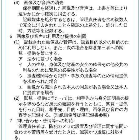
(4)
画像及び音声の消去
保存期間を経過した画像及び音声は、上書き等により
速やかにかつ確実に消去する。
記録媒体を処分するときは、管理責任者を含め複数人
で完全に消去されたことを確認の上処分し、処分した日
時、方法等を記録する。
6 画像及び音声の利用及び提供の制限
(1)
記録された画像及び音声は、設置目的以外の目的のた
めに利用しない。また、次の場合を除き第三者への閲
覧・提供を禁止する。
ア 法令に基づく場合
イ 人の生命、身体及び財産の安全の確保その他公共の
利益のために緊急の必要性がある場合
ウ 捜査機関等から犯罪・事故の捜査等のため情報提供
を求められた場合
エ 画像から識別される本人の同意がある場合又は本人
に提供する場合
(2)
閲覧・提供に当たっては、相手先から身分証明書の提
示を求めるなど身元の確認を行うとともに、閲覧・提供
を行った日時、相手先、目的・理由、画像及び音声の内
容等を記録する。
(別紙画像等提供記録書参照)
7 問い合わせ・苦情等への対応
管理責任者は、防犯カメラの設置及び管理に関する問い
合わせや苦情等を受けたときは、誠実かつ迅速に対応す
る。