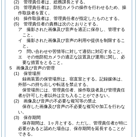
(2)
管理責任者は、総務課長とする。
(3)
管理責任者は、防犯カメラの操作を行わせるため、操
作取扱者を置く。
(4)
操作取扱者は、管理責任者が指定したものとする。
(5)
管理責任者の責務は次のとおりとする。
ア 撮影された画像及び音声を適正に保存し、管理する
こと。
イ 撮影された画像及び音声の利用や提供を制限するこ
と。
ウ 問い合わせや苦情等に対して適切に対応すること。
エ その他防犯カメラの適正な設置及び運用に関し、必
要な措置をとること。
5 画像及び音声の管理
(1)
保管場所
録画装置の保管場所は、宿直室とする。記録媒体は、
外部への持ち出しや転送を禁止する。
保管場所には、管理責任者、操作取扱者及び管理責任
者が許可した者以外は立ち入ることができない。
(2)
画像及び音声の不必要な複写等の禁止
保存した画像及び音声の不必要な複写や加工を行わな
い。
(3)
保存期間
保存期間は、1ヶ月とする。ただし、管理責任者が特に
必要があると認めた場合は、保存期間を延長することが
できる。