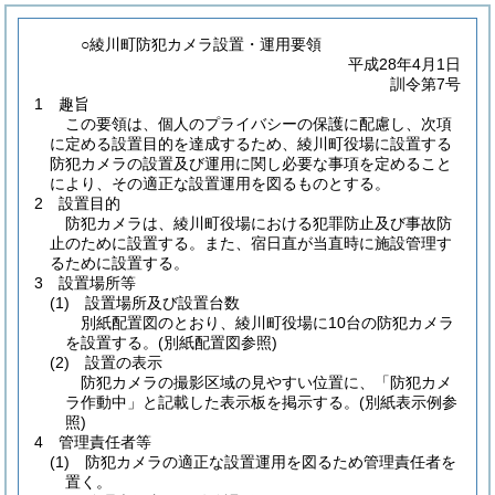
○綾川町防犯カメラ設置・運用要領
平成28年4月1日
訓令第7号
1 趣旨
この要領は、個人のプライバシーの保護に配慮し、次項
に定める設置目的を達成するため、綾川町役場に設置する
防犯カメラの設置及び運用に関し必要な事項を定めること
により、その適正な設置運用を図るものとする。
2 設置目的
防犯カメラは、綾川町役場における犯罪防止及び事故防
止のために設置する。また、宿日直が当直時に施設管理す
るために設置する。
3 設置場所等
(1)
設置場所及び設置台数
別紙配置図のとおり、綾川町役場に10台の防犯カメラ
を設置する。
(別紙配置図参照)
(2)
設置の表示
防犯カメラの撮影区域の見やすい位置に、「防犯カメ
ラ作動中」と記載した表示板を掲示する。
(別紙表示例参
照)
4 管理責任者等
(1)
防犯カメラの適正な設置運用を図るため管理責任者を
置く。