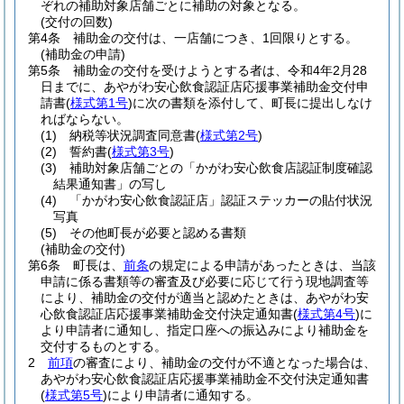
ぞれの補助対象店舗ごとに補助の対象となる。
(交付の回数)
第4条
補助金の交付は、一店舗につき、1回限りとする。
(補助金の申請)
第5条
補助金の交付を受けようとする者は、令和4年2月28
日までに、あやがわ安心飲食認証店応援事業補助金交付申
請書
(
様式第1号
)
に次の書類を添付して、町長に提出しなけ
ればならない。
(1)
納税等状況調査同意書
(
様式第2号
)
(2)
誓約書
(
様式第3号
)
(3)
補助対象店舗ごとの「かがわ安心飲食店認証制度確認
結果通知書」の写し
(4)
「かがわ安心飲食認証店」認証ステッカーの貼付状況
写真
(5)
その他町長が必要と認める書類
(補助金の交付)
第6条
町長は、
前条
の規定による申請があったときは、当該
申請に係る書類等の審査及び必要に応じて行う現地調査等
により、補助金の交付が適当と認めたときは、あやがわ安
心飲食認証店応援事業補助金交付決定通知書
(
様式第4号
)
に
より申請者に通知し、指定口座への振込みにより補助金を
交付するものとする。
2
前項
の審査により、補助金の交付が不適となった場合は、
あやがわ安心飲食認証店応援事業補助金不交付決定通知書
(
様式第5号
)
により申請者に通知する。