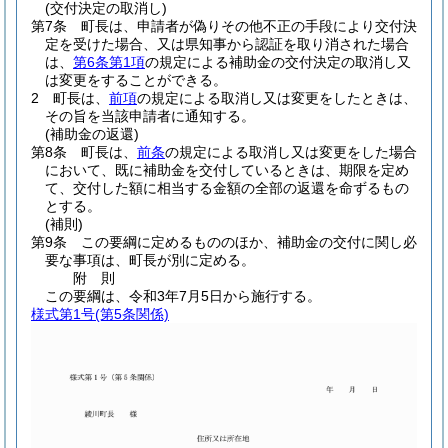
(交付決定の取消し)
第7条
町長は、申請者が偽りその他不正の手段により交付決
定を受けた場合、又は県知事から認証を取り消された場合
は、
第6条第1項
の規定による補助金の交付決定の取消し又
は変更をすることができる。
2
町長は、
前項
の規定による取消し又は変更をしたときは、
その旨を当該申請者に通知する。
(補助金の返還)
第8条
町長は、
前条
の規定による取消し又は変更をした場合
において、既に補助金を交付しているときは、期限を定め
て、交付した額に相当する金額の全部の返還を命ずるもの
とする。
(補則)
第9条
この要綱に定めるもののほか、補助金の交付に関し必
要な事項は、町長が別に定める。
附
則
この要綱は、令和3年7月5日から施行する。
様式第1号
(第5条関係)