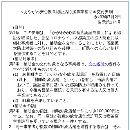
○あやがわ安心飲食認証店応援事業補助金交付要綱
令和3年7月2日
告示第174号
(目的)
第1条
この要綱は、「かがわ安心飲食店認証制度」による認
証を取得した、新型コロナウイルス感染症の拡大防止に取
組む事業者に対し、補助金を交付することにより、感染拡
大防止対策への取り組みを後押しし、町民への安心と信頼
を提供することを目的とする。
(補助対象者)
第2条
補助金の交付対象となる事業者は、
次の各号
の要件を
すべて満たすものとする。
(1)
綾川町内に「かがわ安心飲食店認証」を取得した店舗
(以下、「補助対象店舗」という。)
を有し、当該店舗に
おいて、認証基準に基づいた感染防止の取組みを行って
おり、今後も営業を継続する意思を有する法人又は個人
事業主であること。
(2)
町税を完納していること。
(補助金の額)
第3条
補助金の額は、補助対象店舗一件につき100,000円と
する。
なお、同一店舗が複数の飲食店営業許可又は喫茶店
営業許可を受けている場合も一件とする。
2
同一事業者が複数の補助対象店舗を運営する場合は、それ