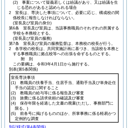
(2)
事案について疑義若しくは紛議があり、又は紛議を生
じる恐れがあると認められる場合
2
室長は、専決した事項について、必要に応じ、構成校の関
係校長に報告しなければならない。
(室長及び室員の身分)
第6条
室長及び室員は、当該事務職員のそれぞれの所属する
学校を本務校とする。
(室長及び室員の服務)
第7条
室長及び室員の服務監督は、本務校の校長が行う。
2
各学校の校長は、共同実施計画に基づき、当該校を本務と
する事務職員に拠点校等への出張を命ずるものとする。
附
則
この要綱は、令和3年4月1日から施行する。
別表
(第5条関係)
室長専決事項
(1)
教職員の扶養手当、住居手当、通勤手当及び単身赴任
手当の認定に関すること
(2)
教職員の給与等に係る報告及び審査
(3)
旅費に係る請求依頼の確認及び審査
(4)
保存年限を経過した文書の廃棄
(ただし、事務部門に
限る。)
(5)
前各号に掲げるもののほか、所掌事務に係る軽易かつ
定例的な調査
別記様式
(第4条関係)