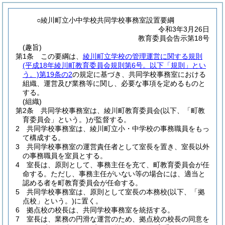
○綾川町立小中学校共同学校事務室設置要綱
令和3年3月26日
教育委員会告示第18号
(趣旨)
第1条
この要綱は、
綾川町立学校の管理運営に関する規則
(平成18年綾川町教育委員会規則第6号。以下「規則」とい
う。)
第19条の2
の規定に基づき、共同学校事務室における
組織、運営及び業務等に関し、必要な事項を定めるものと
する。
(組織)
第2条
共同学校事務室は、綾川町教育委員会
(以下、「町教
育委員会」という。)
が監督する。
2
共同学校事務室は、綾川町立小・中学校の事務職員をもっ
て構成する。
3
共同学校事務室の運営責任者として室長を置き、室長以外
の事務職員を室員とする。
4
室長は、原則として、事務主任を充て、町教育委員会が任
命する。
ただし、事務主任がいない等の場合には、適当と
認める者を町教育委員会が任命する。
5
共同学校事務室は、原則として室長の本務校
(以下、「拠
点校」という。)
に置く。
6
拠点校の校長は、共同学校事務室を統括する。
7
室長は、業務の円滑な運営のため、拠点校の校長の同意を