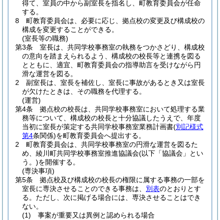
得て、室員の中から副室長を指名し、町教育委員会が任命
する。
8
町教育委員会は、必要に応じ、拠点校の変更及び構成校の
構成を変更することができる。
(室長等の職務)
第3条
室長は、共同学校事務室の執務をつかさどり、構成校
の意向を踏まえられるよう、構成校の校長等と連携を図る
とともに、適宜、町教育委員会の指導助言を受けながら円
滑な運営を図る。
2
副室長は、室長を補佐し、室長に事故があるとき又は室長
が欠けたときは、その職務を代理する。
(運営)
第4条
拠点校の校長は、共同学校事務室において処理する業
務等について、構成校の校長と十分協議したうえで、年度
当初に室長が策定する共同学校事務室業務計画書
(
別記様式
第4
条関係)
を町教育委員会へ提出する。
2
町教育委員会は、共同学校事務室の円滑な運営を図るた
め、綾川町共同学校事務室推進協議会
(以下「協議会」とい
う。)
を開催する。
(専決事項)
第5条
拠点校及び構成校の校長の権限に属する事務の一部を
室長に専決させることのできる事務は、
別表
のとおりとす
る。
ただし、次に掲げる場合には、専決させることはでき
ない。
(1)
事案が重要又は異例と認められる場合