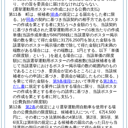
り、その旨を委員会に届け出なければならない。
(選挙運動用ポスターの作成における公費の支払)
第11条
町は、候補者
(
前条
の規定による届出をした者に限
る。)
が
同条
の契約に基づき当該契約の相手方であるポスタ
ーの作成を業とする者に支払うべき金額のうち、当該契約
に基づき作成された選挙運動用ポスターの1枚当たりの作成
単価
(当該作成単価が586円88銭に当該選挙のポスター掲示
場の数を乗じて得た金額に31万6,250円を加えた金額を当
該選挙のポスター掲示場の数で除して得た金額
(1円未満の
端数がある場合には、その端数は、1円とする。以下「単価
の限度額」という。)
を超える場合には、当該単価の限度
額)
に当該選挙運動用ポスターの作成枚数
(当該候補者を通
じて当該選挙におけるポスター掲示場の数の範囲内のもの
であることにつき、委員会が定めるところにより、当該候
補者からの申請に基づき、委員会が確認したものに限る。)
を乗じて得た金額を、
第9条後段
において準用する
第2条た
だし書
に規定する要件に該当する場合に限り、当該ポスタ
ーの作成を業とする者からの請求に基づき、当該ポスター
の作成を業とする者に対し支払う。
(公費負担の限度額)
第12条
第2条
の規定により選挙運動用自動車を使用する場
合の公費負担の限度額は、候補者1人について、6万4,500
円に、その者につき法第86条の4第1項、第2項、第5項、第
6項又は第8項の規定による候補者の届出のあった日から当
該選挙の期日の前日までの日数を乗じて得た金額とする。