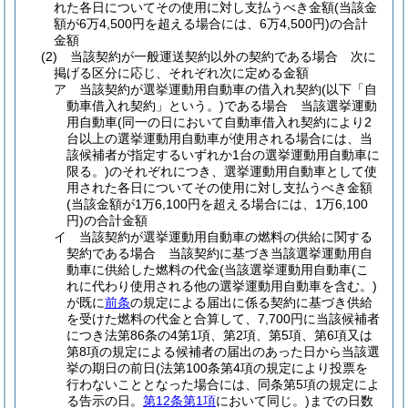
れた各日についてその使用に対し支払うべき金額
(当該金
額が6万4,500円を超える場合には、6万4,500円)
の合計
金額
(2)
当該契約が一般運送契約以外の契約である場合 次に
掲げる区分に応じ、それぞれ次に定める金額
ア
当該契約が選挙運動用自動車の借入れ契約
(以下「自
動車借入れ契約」という。)
である場合 当該選挙運動
用自動車
(同一の日において自動車借入れ契約により2
台以上の選挙運動用自動車が使用される場合には、当
該候補者が指定するいずれか1台の選挙運動用自動車に
限る。)
のそれぞれにつき、選挙運動用自動車として使
用された各日についてその使用に対し支払うべき金額
(当該金額が1万6,100円を超える場合には、1万6,100
円)
の合計金額
イ
当該契約が選挙運動用自動車の燃料の供給に関する
契約である場合 当該契約に基づき当該選挙運動用自
動車に供給した燃料の代金
(当該選挙運動用自動車
(こ
れに代わり使用される他の選挙運動用自動車を含む。)
が既に
前条
の規定による届出に係る契約に基づき供給
を受けた燃料の代金と合算して、7,700円に当該候補者
につき法第86条の4第1項、第2項、第5項、第6項又は
第8項の規定による候補者の届出のあった日から当該選
挙の期日の前日
(法第100条第4項の規定により投票を
行わないこととなった場合には、同条第5項の規定によ
る告示の日。
第12条第1項
において同じ。)
までの日数