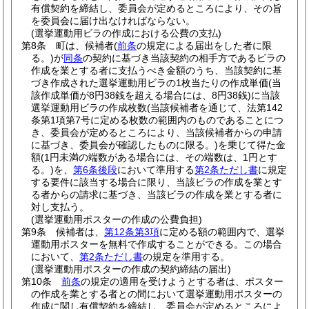
有償契約を締結し、委員会が定めるところにより、その旨
を委員会に届け出なければならない。
(選挙運動用ビラの作成における公費の支払)
第8条
町は、候補者
(
前条
の規定による届出をした者に限
る。)
が
同条
の契約に基づき当該契約の相手方であるビラの
作成を業とする者に支払うべき金額のうち、当該契約に基
づき作成された選挙運動用ビラの1枚当たりの作成単価
(当
該作成単価が8円38銭を超える場合には、8円38銭)
に当該
選挙運動用ビラの作成枚数
(当該候補者を通じて、法第142
条第1項第7号に定める枚数の範囲内のものであることにつ
き、委員会が定めるところにより、当該候補者からの申請
に基づき、委員会が確認したものに限る。)
を乗じて得た金
額
(1円未満の端数がある場合には、その端数は、1円とす
る。)
を、
第6条後段
において準用する
第2条ただし書
に規定
する要件に該当する場合に限り、当該ビラの作成を業とす
る者からの請求に基づき、当該ビラの作成を業とする者に
対し支払う。
(選挙運動用ポスターの作成の公費負担)
第9条
候補者は、
第12条第3項
に定める額の範囲内で、選挙
運動用ポスターを無料で作成することができる。
この場合
において、
第2条ただし書
の規定を準用する。
(選挙運動用ポスターの作成の契約締結の届出)
第10条
前条
の規定の適用を受けようとする者は、ポスター
の作成を業とする者との間において選挙運動用ポスターの
作成に関し有償契約を締結し、委員会が定めるところによ