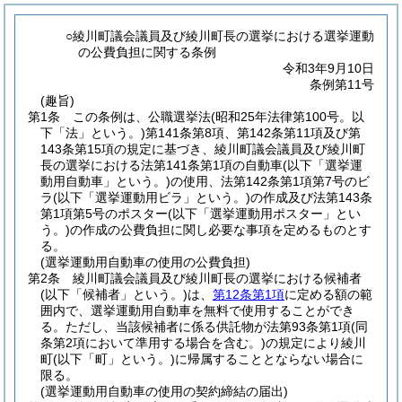
○綾川町議会議員及び綾川町長の選挙における選挙運動
の公費負担に関する条例
令和3年9月10日
条例第11号
(趣旨)
第1条
この条例は、公職選挙法
(昭和25年法律第100号。以
下「法」という。)
第141条第8項、第142条第11項及び第
143条第15項の規定に基づき、綾川町議会議員及び綾川町
長の選挙における法第141条第1項の自動車
(以下「選挙運
動用自動車」という。)
の使用、法第142条第1項第7号のビ
ラ
(以下「選挙運動用ビラ」という。)
の作成及び法第143条
第1項第5号のポスター
(以下「選挙運動用ポスター」とい
う。)
の作成の公費負担に関し必要な事項を定めるものとす
る。
(選挙運動用自動車の使用の公費負担)
第2条
綾川町議会議員及び綾川町長の選挙における候補者
(以下「候補者」という。)
は、
第12条第1項
に定める額の範
囲内で、選挙運動用自動車を無料で使用することができ
る。
ただし、当該候補者に係る供託物が法第93条第1項
(同
条第2項において準用する場合を含む。)
の規定により綾川
町
(以下「町」という。)
に帰属することとならない場合に
限る。
(選挙運動用自動車の使用の契約締結の届出)