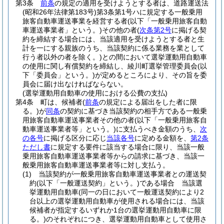
第3条
前条
の規定の適用を受けようとする者は、道路運送法
(昭和26年法律第183号)
第3条第1号ハに規定する一般乗用
旅客自動車運送事業を経営する者
(以下「一般乗用旅客自動
車運送事業者」という。)
その他の者
(
次条第2号
に掲げる契
約を締結する場合には、当該適用を受けようとする者と生
計を一にする親族のうち、当該契約に係る業務を業として
行う者以外の者を除く。)
との間において選挙運動用自動車
の使用に関し有償契約を締結し、綾川町選挙管理委員会
(以
下「委員会」という。)
が定めるところにより、その旨を委
員会に届け出なければならない。
(選挙運動用自動車の使用における公費の支払)
第4条
町は、候補者
(
前条
の規定による届出をした者に限
る。)
が
同条
の契約に基づき当該契約の相手方である一般乗
用旅客自動車運送事業者その他の者
(以下「一般乗用旅客自
動車運送事業者等」という。)
に支払うべき金額のうち、
次
の各号
に掲げる区分に応じ
当該各号
に定める金額を、
第2条
ただし書
に規定する要件に該当する場合に限り、当該一般
乗用旅客自動車運送事業者等からの請求に基づき、当該一
般乗用旅客自動車運送事業者等に対し支払う。
(1)
当該契約が一般乗用旅客自動車運送事業者との運送契
約
(以下「一般運送契約」という。)
である場合 当該選
挙運動用自動車
(同一の日において一般運送契約により2
台以上の選挙運動用自動車が使用される場合には、当該
候補者が指定するいずれか1台の選挙運動用自動車に限
る。)
のそれぞれにつき、選挙運動用自動車として使用さ