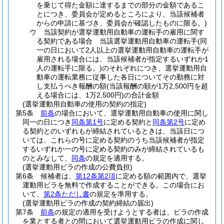
を乗じて得た金額に達するまでの部分の金額であるこ
とにつき、委員会が定めるところにより、当該候補者
からの申請に基づき、委員会が確認したものに限る。)
ウ
当該契約が選挙運動用自動車の運転手の雇用に関す
る契約である場合 当該選挙運動用自動車の運転手
(同
一の日において2人以上の選挙運動用自動車の運転手が
雇用される場合には、当該候補者が指定するいずれか1
人の運転手に限る。)
のそれぞれにつき、選挙運動用自
動車の運転業務に従事した各日についてその勤務に対
し支払うべき報酬の額
(当該報酬の額が1万2,500円を超
える場合には、1万2,500円)
の合計金額
(選挙運動用自動車の使用の契約の指定)
第5条
前条
の場合において、選挙運動用自動車の使用に関し
同一の日につき
同条第1号
に定める契約と
同条第2号
に定め
る契約とのいずれもが締結されているときは、当該日につ
いては、これらの号に定める契約のうち当該候補者が指定
するいずれか一の号に定める契約のみが締結されているも
のとみなして、
同条
の規定を適用する。
(選挙運動用ビラの作成の公費負担)
第6条
候補者は、
第12条第2項
に定める額の範囲内で、選挙
運動用ビラを無料で作成することができる。
この場合にお
いて、
第2条ただし書
の規定を準用する。
(選挙運動用ビラの作成の契約締結の届出)
第7条
前条
の規定の適用を受けようとする者は、ビラの作成
を業とする者との間において選挙運動用ビラの作成に関し