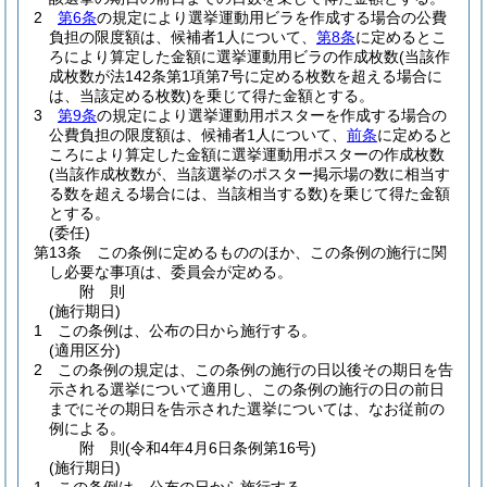
2
第6条
の規定により選挙運動用ビラを作成する場合の公費
負担の限度額は、候補者1人について、
第8条
に定めるとこ
ろにより算定した金額に選挙運動用ビラの作成枚数
(当該作
成枚数が法142条第1項第7号に定める枚数を超える場合に
は、当該定める枚数)
を乗じて得た金額とする。
3
第9条
の規定により選挙運動用ポスターを作成する場合の
公費負担の限度額は、候補者1人について、
前条
に定めると
ころにより算定した金額に選挙運動用ポスターの作成枚数
(当該作成枚数が、当該選挙のポスター掲示場の数に相当す
る数を超える場合には、当該相当する数)
を乗じて得た金額
とする。
(委任)
第13条
この条例に定めるもののほか、この条例の施行に関
し必要な事項は、委員会が定める。
附
則
(施行期日)
1
この条例は、公布の日から施行する。
(適用区分)
2
この条例の規定は、この条例の施行の日以後その期日を告
示される選挙について適用し、この条例の施行の日の前日
までにその期日を告示された選挙については、なお従前の
例による。
附
則
(令和4年4月6日
条例第16号)
(施行期日)