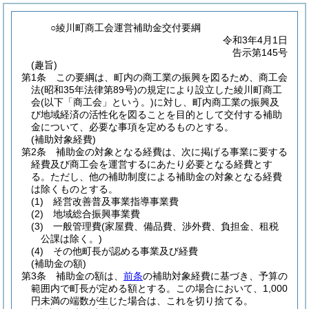
○綾川町商工会運営補助金交付要綱
令和3年4月1日
告示第145号
(趣旨)
第1条
この要綱は、町内の商工業の振興を図るため、商工会
法
(昭和35年法律第89号)
の規定により設立した綾川町商工
会
(以下「商工会」という。)
に対し、町内商工業の振興及
び地域経済の活性化を図ることを目的として交付する補助
金について、必要な事項を定めるものとする。
(補助対象経費)
第2条
補助金の対象となる経費は、次に掲げる事業に要する
経費及び商工会を運営するにあたり必要となる経費とす
る。
ただし、他の補助制度による補助金の対象となる経費
は除くものとする。
(1)
経営改善普及事業指導事業費
(2)
地域総合振興事業費
(3)
一般管理費
(家屋費、備品費、渉外費、負担金、租税
公課は除く。)
(4)
その他町長が認める事業及び経費
(補助金の額)
第3条
補助金の額は、
前条
の補助対象経費に基づき、予算の
範囲内で町長が定める額とする。
この場合において、1,000
円未満の端数が生じた場合は、これを切り捨てる。