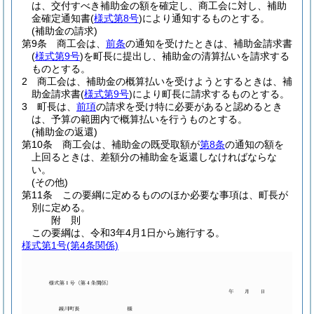
は、交付すべき補助金の額を確定し、商工会に対し、補助
金確定通知書
(
様式第8号
)
により通知するものとする。
(補助金の請求)
第9条
商工会は、
前条
の通知を受けたときは、補助金請求書
(
様式第9号
)
を町長に提出し、補助金の清算払いを請求する
ものとする。
2
商工会は、補助金の概算払いを受けようとするときは、補
助金請求書
(
様式第9号
)
により町長に請求するものとする。
3
町長は、
前項
の請求を受け特に必要があると認めるとき
は、予算の範囲内で概算払いを行うものとする。
(補助金の返還)
第10条
商工会は、補助金の既受取額が
第8条
の通知の額を
上回るときは、差額分の補助金を返還しなければならな
い。
(その他)
第11条
この要綱に定めるもののほか必要な事項は、町長が
別に定める。
附
則
この要綱は、令和3年4月1日から施行する。
様式第1号
(第4条関係)