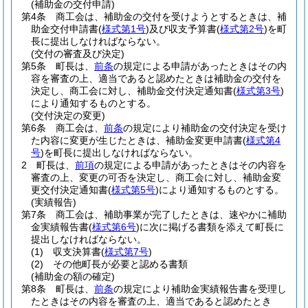
(補助金の交付申請)
第4条
商工会は、補助金の交付を受けようとするときは、補
助金交付申請書
(
様式第1号
)
及び収支予算書
(
様式第2号
)
を町
長に提出しなければならない。
(交付の審査及び決定)
第5条
町長は、
前条
の規定による申請があったときはその内
容を審査の上、適当であると認めたときは補助金の交付を
決定し、商工会に対し、補助金交付決定通知書
(
様式第3号
)
により通知するものとする。
(交付決定の変更)
第6条
商工会は、
前条
の規定により補助金の交付決定を受け
た内容に変更が生じたときは、補助金変更申請書
(
様式第4
号
)
を町長に提出しなければならない。
2
町長は、
前項
の規定による申請があったときはその内容を
審査の上、変更の可否を決定し、商工会に対し、補助金変
更交付決定通知書
(
様式第5号
)
により通知するものとする。
(実績報告)
第7条
商工会は、補助事業が完了したときは、速やかに補助
金実績報告書
(
様式第6号
)
に次に掲げる書類を添えて町長に
提出しなければならない。
(1)
収支決算書
(
様式第7号
)
(2)
その他町長が必要と認める書類
(補助金の額の確定)
第8条
町長は、
前条
の規定により補助金実績報告書を受理し
たときはその内容を審査の上、適当であると認めたとき